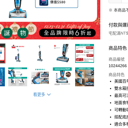
※ 本商品
付款與運
宅配滿NT$
付款方式
商品特色
信用卡一
商品編號
10244266
信用卡分
商品特色
3 期 
美國百
6 期 
合作金
雙水箱
華南商
看更多
最高可
合作金
LINE Pay
上海商
華南商
地面食
國泰世
Apple Pay
上海商
可轉動
臺灣中
國泰世
搭配底
匯豐（
悠遊付
臺灣中
聯邦商
適合多
匯豐（