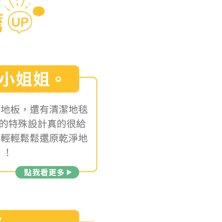
項】
恩沛科技股份有限公司提供之「AFTEE先享後付」服務完成之
依本服務之必要範圍內提供個人資料，並將交易相關給付款項請
讓予恩沛科技股份有限公司。
個人資料處理事宜，請瀏覽以下網址：
ee.tw/terms/#terms3
年的使用者請事先徵得法定代理人或監護人之同意方可使用
E先享後付」，若未經同意申辦者引起之損失，本公司不負相關責
AFTEE先享後付」時，將依據個別帳號之用戶狀況，依本公司
核予不同之上限額度；若仍有額度不足之情形，本公司將視審查
用戶進行身份認證。
一人註冊多個帳號或使用他人資訊註冊。若發現惡意使用之情
科技股份有限公司將有權停止該用戶之使用額度並採取法律行