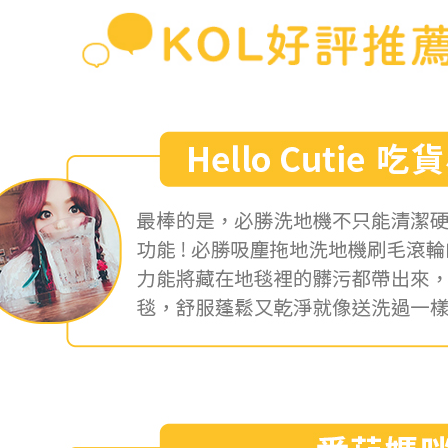
【注意事
１．透過由
交易，需
求債權轉
２．關於
https://aft
３．未成
「AFTE
任。
４．使用「
即時審查
結果請求
５．嚴禁
形，恩沛
動。