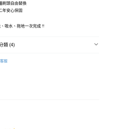
y
業銀行
永豐商業銀行
種刷頭自由替換
業銀行
遠東國際商業銀行
業銀行
星展（台灣）商業銀行
業銀行
永豐商業銀行
二年安心保固
際商業銀行
中國信託商業銀行
業銀行
星展（台灣）商業銀行
天信用卡公司
際商業銀行
中國信託商業銀行
享後付
、吸水、拖地一次完成 !!
天信用卡公司
FTEE先享後付」】
先享後付是「在收到商品之後才付款」的支付方式。 讓您購物簡單
類 (4)
心！
：不需註冊會員、不需綁卡、不需儲值。
：只要手機號碼，簡訊認證，即可結帳。
爸購物節🎩
：先確認商品／服務後，再付款。
客服
勝
Bissell 全系列商品
EE先享後付」結帳流程】
勝
Bissell 洗地機
00，滿NT$490(含以上)免運費
方式選擇「AFTEE先享後付」後，將跳轉至「AFTEE先享後
頁面，進行簡訊認證並確認金額後，即可完成結帳。
吸塵器|掃拖機
多功能吸塵器
成立數日內，您將收到繳費通知簡訊。
費通知簡訊後14天內，點擊此簡訊中的連結，可透過四大超商
00
網路銀行／等多元方式進行付款，方視為交易完成。
：結帳手續完成當下不需立刻繳費，但若您需要取消訂單，請聯
的店家。未經商家同意取消之訂單仍視為有效，需透過AFTEE
繳納相關費用。
否成功請以「AFTEE先享後付 」之結帳頁面顯示為準，若有關於
功／繳費後需取消欲退款等相關疑問，請聯繫「AFTEE先享後
援中心」
https://netprotections.freshdesk.com/support/home