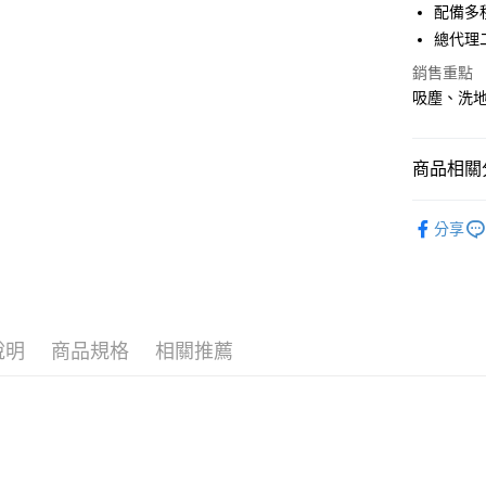
Google Pa
元大商
配備多
聯邦商
玉山商
元大商
總代理
全盈+PAY
台新國
玉山商
銷售重點
台灣樂
台新國
AFTEE先
吸塵、洗地
台灣樂
相關說明
【關於「A
ATM付款
AFTEE
商品相關分
便利好安
１．簡單
２．便利
👔型男老
運送方式
３．安心
分享
Bissell 必
宅配
【「AFT
Bissell 必
每筆NT$1
１．於結帳
付」結帳
清潔家電｜
黑貓
２．訂單
３．收到繳
說明
商品規格
相關推薦
每筆NT$2
／ATM／
※ 請注意
絡購買商品
先享後付
※ 交易是
是否繳費成
付客戶支