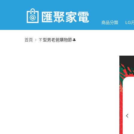
商品分類
LG
首頁
👔型男老爸購物節🎩