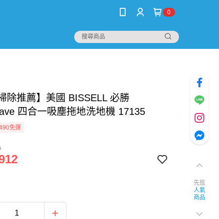
0
掃除推薦】美國 BISSELL 必勝
swave 四合一吸塵拖地洗地機 17135
490免運
0
912
先逛
人氣
商品