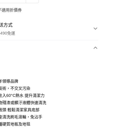
不適用折價券
送方式
490免運
次付款
期付款
0 利率 每期
NT$1,970
21家銀行
年領導品牌
0 利率 每期
NT$985
21家銀行
庫商業銀行
第一商業銀行
技術，不交叉污染
業銀行
彰化商業銀行
注入60°C熱水 提升清潔力
庫商業銀行
第一商業銀行
業儲蓄銀行
台北富邦商業銀行
業銀行
彰化商業銀行
物殘渣或髒汙液體快速清洗
華商業銀行
兆豐國際商業銀行
業儲蓄銀行
台北富邦商業銀行
吸頭 輕鬆清潔家具底部
小企業銀行
台中商業銀行
華商業銀行
兆豐國際商業銀行
座清洗刷毛滾輪，免沾手
台灣）商業銀行
華泰商業銀行
小企業銀行
台中商業銀行
業銀行
遠東國際商業銀行
種硬質地板及地毯
台灣）商業銀行
華泰商業銀行