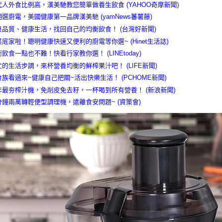
代人外食比例高，漢美馳教您簡單做養生飲食 (YAHOO奇摩新聞)
明選廚電，美國健康第一品牌漢美馳 (yamNews蕃薯藤)
良品質、健康生活，找回自己的均衡飲食！ (台灣好新聞)
菜底家啦！聰明健康快速又便利的廚電等你選~ (Hinet生活誌)
衡飲食一點也不難！快看行家教你選！ (LINEtoday)
忙的生活步調，來杯營養均衡的鮮榨果汁吧！ (LIFE新聞)
食族看過來~健康自己把關~活出快樂生活！ (PCHOME新聞)
年最夯榨汁機，免削皮免去籽，一杯喝到所有營養！ (新浪新聞)
分鐘兩萬轉輕便型調理機，遠離食安問題~ (資策會)