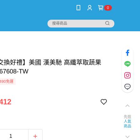
0
交換好禮】美國 漢美馳 高纖萃取蔬果
7608-TW
490免運
412
先逛
人氣
商品