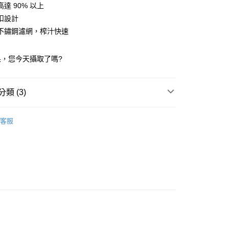
業銀行
遠東國際商業銀行
達 90% 以上
台灣）商業銀行
華泰商業銀行
y
業銀行
永豐商業銀行
扣設計
業銀行
遠東國際商業銀行
業銀行
星展（台灣）商業銀行
業銀行
永豐商業銀行
不鏽鋼濾網，榨汁快速
際商業銀行
中國信託商業銀行
業銀行
星展（台灣）商業銀行
天信用卡公司
際商業銀行
中國信託商業銀行
享後付
果，您今天攝取了嗎?
天信用卡公司
FTEE先享後付」】
先享後付是「在收到商品之後才付款」的支付方式。 讓您購物簡單
類 (3)
心！
：不需註冊會員、不需綁卡、不需儲值。
：只要手機號碼，簡訊認證，即可結帳。
爸購物節🎩
：先確認商品／服務後，再付款。
客服
 Beach 漢美馳
Hamilton Beach 全系列商品
EE先享後付」結帳流程】
 Beach 漢美馳
榨汁機
00，滿NT$490(含以上)免運費
方式選擇「AFTEE先享後付」後，將跳轉至「AFTEE先享後
頁面，進行簡訊認證並確認金額後，即可完成結帳。
成立數日內，您將收到繳費通知簡訊。
費通知簡訊後14天內，點擊此簡訊中的連結，可透過四大超商
00
網路銀行／等多元方式進行付款，方視為交易完成。
：結帳手續完成當下不需立刻繳費，但若您需要取消訂單，請聯
的店家。未經商家同意取消之訂單仍視為有效，需透過AFTEE
繳納相關費用。
否成功請以「AFTEE先享後付 」之結帳頁面顯示為準，若有關於