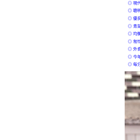
◎ 現
◎ 聰
◎ 優
◎ 青
◎ 均
◎ 匆
◎ 外
◎ 今
◎ 每