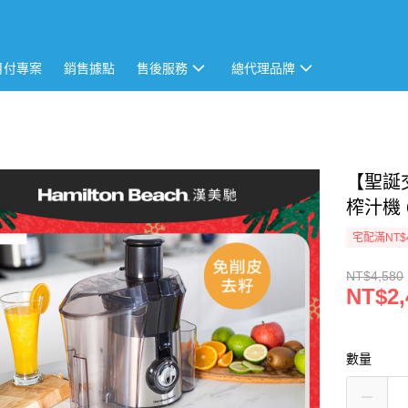
月付專案
銷售據點
售後服務
總代理品牌
【聖誕
榨汁機 6
宅配滿NT$
NT$4,580
NT$2,
數量