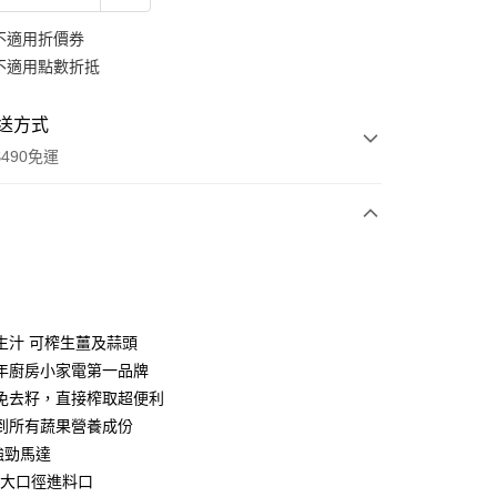
不適用折價券
不適用點數折抵
送方式
490免運
次付款
期付款
0 利率 每期
NT$804
21家銀行
生汁 可榨生薑及蒜頭
0 利率 每期
NT$402
21家銀行
庫商業銀行
第一商業銀行
年廚房小家電第一品牌
業銀行
彰化商業銀行
免去籽，直接榨取超便利
庫商業銀行
第一商業銀行
業儲蓄銀行
台北富邦商業銀行
業銀行
彰化商業銀行
到所有蔬果營養成份
華商業銀行
兆豐國際商業銀行
業儲蓄銀行
台北富邦商業銀行
匹強勁馬達
小企業銀行
台中商業銀行
華商業銀行
兆豐國際商業銀行
公分大口徑進料口
台灣）商業銀行
華泰商業銀行
小企業銀行
台中商業銀行