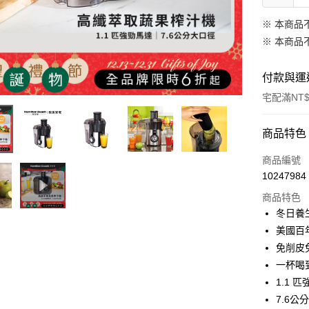
※ 本商品
※ 本商品
付款與運
宅配滿NT$
付款方式
商品特色
信用卡一
商品編號
10247984
信用卡分
商品特色
3 期 
冬日養
6 期 
合作金
美國百
華南商
免削皮
合作金
LINE Pay
上海商
華南商
一杯喝
國泰世
Apple Pay
上海商
1.1 
臺灣中
國泰世
7.6
匯豐（
悠遊付
臺灣中