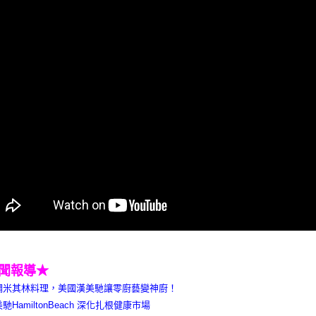
聞報導★
調米其林料理，美國漢美馳讓零廚藝變神廚！
馳HamiltonBeach 深化扎根健康市場