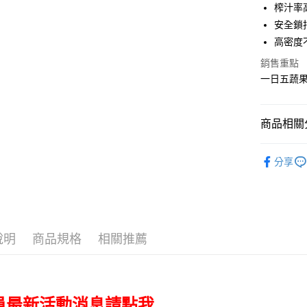
聯邦商
榨汁率高
匯豐（
Google Pa
元大商
安全鎖
聯邦商
玉山商
元大商
高密度
全盈+PAY
台新國
玉山商
銷售重點
台灣樂
台新國
AFTEE先
一日五蔬
台灣樂
相關說明
【關於「A
ATM付款
AFTEE
商品相關分
便利好安
１．簡單
２．便利
👔型男老
運送方式
３．安心
分享
Hamilton
宅配
【「AFT
Hamilton
每筆NT$1
１．於結帳
付」結帳
黑貓
２．訂單
３．收到繳
說明
商品規格
相關推薦
每筆NT$2
／ATM／
※ 請注意
絡購買商品
先享後付
※ 交易是
員最新活動消息請點我