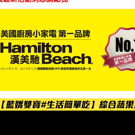
是否繳費成
付客戶支
【注意事
１．透過由
交易，需
求債權轉
２．關於
https://aft
３．未成
「AFTE
任。
４．使用「
即時審查
結果請求
５．嚴禁
形，恩沛
動。