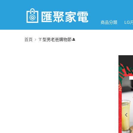
商品分類
LG
首頁
👔型男老爸購物節🎩