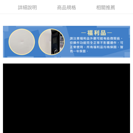
每筆NT$100，滿NT$490(含以上)免運費
【「AFTEE先享後付」結帳流程】
詳細說明
商品規格
相關推薦
１．於結帳方式選擇「AFTEE先享後付」後，將跳轉至「AFTEE先享後付」
黑貓
結帳頁面，進行簡訊認證並確認金額後，即可完成結帳。
２．訂單成立數日內，您將收到繳費通知簡訊。
每筆NT$200
３．收到繳費通知簡訊後14天內，點擊此簡訊中的連結，可透過四大超商／
ATM／網路銀行／等多元方式進行付款，方視為交易完成。
※ 請注意：結帳手續完成當下不需立刻繳費，但若您需要取消訂單，請聯絡
購買商品的店家。未經商家同意取消之訂單仍視為有效，需透過AFTEE先享
後付繳納相關費用。
※ 交易是否成功請以「AFTEE先享後付 」之結帳頁面顯示為準，若有關於
是否繳費成功／繳費後需取消欲退款等相關疑問，請聯繫「AFTEE先享後付
客戶支援中心」
https://netprotections.freshdesk.com/support/home
【注意事項】
１．透過由恩沛科技股份有限公司提供之「AFTEE先享後付」服務完成之交
易，需依本服務之必要範圍內提供個人資料，並將交易相關給付款項請求債
權轉讓予恩沛科技股份有限公司。
２．關於個人資料處理事宜，請瀏覽以下網址：
https://aftee.tw/terms/#terms3
３．未成年的使用者請事先徵得法定代理人或監護人之同意方可使用
「AFTEE先享後付」，若未經同意申辦者引起之損失，本公司不負相關責
任。
４．使用「AFTEE先享後付」時，將依據個別帳號之用戶狀況，依本公司即
時審查核予不同之上限額度；若仍有額度不足之情形，本公司將視審查結果