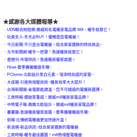
★感謝各大媒體報導★
．UDN聯合財經網-挪威知名電暖家電品牌 Mill，暖冬就靠它！
．玩美女人-冬天必BUY！優雅造型電暖器！
．今日新聞-不只是台電暖器，結合居家擺飾的時尚商品~
．北市新聞網-暖冬一把罩！急速暖房就靠它！
．壹週刊-市場快訊！急速暖房優質首選。
．Hinet-要準備暖暖過冬囉~
．PChome-北歐設計黑白元素，增添時尚感的家電~
．大成報-引進熱增壓技術~暖房效率大大提升！
．台灣新聞報-省電節能調溫，您不可錯過的電暖新選擇。
．工商時報-擺脫笨重感！挪威mill暖房家電品牌！
．中時電子報-典雅北歐設計，挪威mill暖房家電品牌！
．蕃薯藤-急速暖房優質首選，要準備暖暖過冬囉~
．勁報-比傳統電暖器更加快速升溫！
．新浪網-新品快訊~結合居家擺飾的電暖器
．工商時報-暖冬最佳嚴選！mill熱增壓電暖器