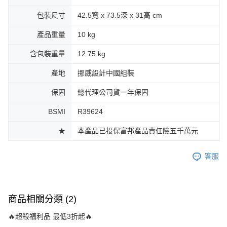
包裝尺寸
42.5寬 x 73.5深 x 31高 cm
產品重量
10 kg
含包裝重量
12.75 kg
產地
挪威設計中國組裝
保固
總代理公司貨一年保固
BSMI
R39624
★
本產品已投保富邦產品責任險五千萬元
客服
商品相關分類 (2)
🔥超殺福利品 最低3折起🔥