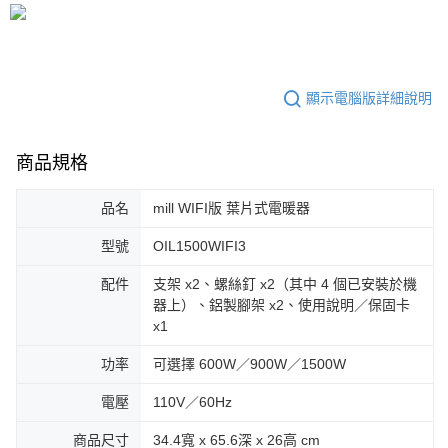
顯示電腦版詳細說明
商品規格
品名
mill WIFI版 葉片式電暖器
型號
OIL1500WIFI3
配件
支架 x2、螺絲釘 x2（其中 4 個已安裝於機
器上）、鋁製腳架 x2、使用說明／保固卡
x1
功率
可選擇 600W／900W／1500W
電壓
110V／60Hz
商品尺寸
34.4寬 x 65.6深 x 26高 cm