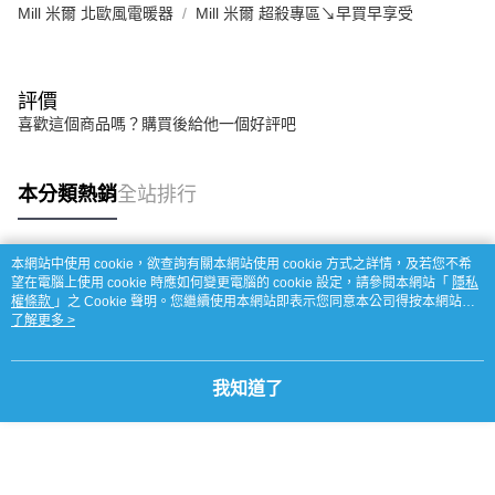
Mill 米爾 北歐風電暖器
Mill 米爾 超殺專區↘早買早享受
評價
喜歡這個商品嗎？購買後給他一個好評吧
本分類熱銷
全站排行
本網站中使用 cookie，欲查詢有關本網站使用 cookie 方式之詳情，及若您不希
熱門標籤
望在電腦上使用 cookie 時應如何變更電腦的 cookie 設定，請參閱本網站「
隱私
權條款
」之 Cookie 聲明。您繼續使用本網站即表示您同意本公司得按本網站使
用條款之 Cookie 聲明使用 cookie。
了解更多 >
我知道了