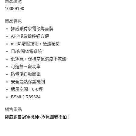
商品編號
信用卡分期付款
10389190
3 期 0 利率 每期
NT$1,330
21家銀行
商品特色
6 期 0 利率 每期
NT$665
21家銀行
合作金庫商業銀行
第一商業銀行
挪威暖房家電領導品牌
華南商業銀行
彰化商業銀行
合作金庫商業銀行
第一商業銀行
LINE Pay
APP遠端操控好方便
上海商業儲蓄銀行
台北富邦商業銀行
華南商業銀行
彰化商業銀行
國泰世華商業銀行
兆豐國際商業銀行
mill熱增壓技術，急速暖房
Apple Pay
上海商業儲蓄銀行
台北富邦商業銀行
臺灣中小企業銀行
台中商業銀行
日/夜間省電系統
國泰世華商業銀行
兆豐國際商業銀行
匯豐（台灣）商業銀行
華泰商業銀行
悠遊付
臺灣中小企業銀行
台中商業銀行
低耗氧，保持空氣濕度不乾燥
聯邦商業銀行
遠東國際商業銀行
匯豐（台灣）商業銀行
華泰商業銀行
可選擇三段功率
Google Pay
元大商業銀行
永豐商業銀行
聯邦商業銀行
遠東國際商業銀行
防傾倒自動斷電
玉山商業銀行
星展（台灣）商業銀行
元大商業銀行
永豐商業銀行
全盈+PAY
安全過熱保護機制
台新國際商業銀行
中國信託商業銀行
玉山商業銀行
星展（台灣）商業銀行
台灣樂天信用卡公司
適用空間：6-8坪
台新國際商業銀行
中國信託商業銀行
AFTEE先享後付
BSMI：R39624
台灣樂天信用卡公司
相關說明
【關於「AFTEE先享後付」】
銷售重點
ATM付款
AFTEE先享後付是「在收到商品之後才付款」的支付方式。 讓您購物簡單
便利好安心！
挪威銷售冠軍機種~冷氣團我不怕！
１．簡單：不需註冊會員、不需綁卡、不需儲值。
運送方式
２．便利：只要手機號碼，簡訊認證，即可結帳。
３．安心：先確認商品／服務後，再付款。
宅配