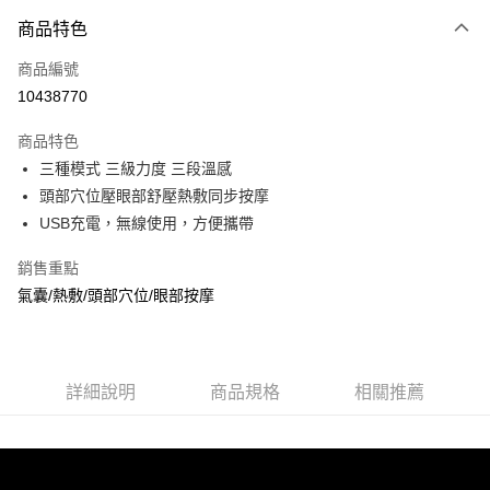
付款方式
商品特色
信用卡一次付款
商品編號
信用卡分期付款
10438770
3 期 0 利率 每期
NT$796
21家銀行
商品特色
6 期 0 利率 每期
NT$398
21家銀行
合作金庫商業銀行
第一商業銀行
三種模式 三級力度 三段溫感
華南商業銀行
彰化商業銀行
合作金庫商業銀行
第一商業銀行
LINE Pay
頭部穴位壓眼部舒壓熱敷同步按摩
上海商業儲蓄銀行
台北富邦商業銀行
華南商業銀行
彰化商業銀行
國泰世華商業銀行
兆豐國際商業銀行
USB充電，無線使用，方便攜帶
Apple Pay
上海商業儲蓄銀行
台北富邦商業銀行
臺灣中小企業銀行
台中商業銀行
國泰世華商業銀行
兆豐國際商業銀行
銷售重點
匯豐（台灣）商業銀行
華泰商業銀行
悠遊付
臺灣中小企業銀行
台中商業銀行
聯邦商業銀行
遠東國際商業銀行
氣囊/熱敷/頭部穴位/眼部按摩
匯豐（台灣）商業銀行
華泰商業銀行
Google Pay
元大商業銀行
永豐商業銀行
聯邦商業銀行
遠東國際商業銀行
玉山商業銀行
星展（台灣）商業銀行
元大商業銀行
永豐商業銀行
全盈+PAY
台新國際商業銀行
中國信託商業銀行
玉山商業銀行
星展（台灣）商業銀行
台灣樂天信用卡公司
台新國際商業銀行
詳細說明
商品規格
中國信託商業銀行
相關推薦
AFTEE先享後付
台灣樂天信用卡公司
相關說明
【關於「AFTEE先享後付」】
ATM付款
AFTEE先享後付是「在收到商品之後才付款」的支付方式。 讓您購物簡單
便利好安心！