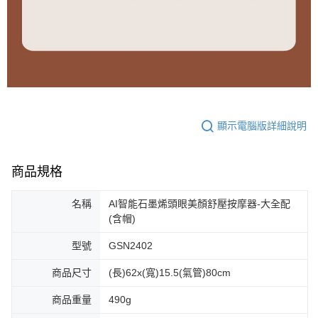
顯示電腦版詳細說明
商品規格
名稱
AI智能石墨烯頭眼美顏舒壓按摩器-大全配
(含帽)
型號
GSN2402
商品尺寸
(長)62x(寬)15.5(氣管)80cm
商品重量
490g