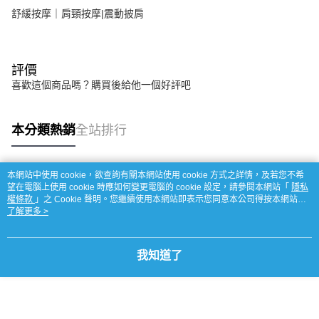
舒緩按摩｜肩頸按摩|震動披肩
評價
喜歡這個商品嗎？購買後給他一個好評吧
本分類熱銷
全站排行
本網站中使用 cookie，欲查詢有關本網站使用 cookie 方式之詳情，及若您不希
熱門標籤
望在電腦上使用 cookie 時應如何變更電腦的 cookie 設定，請參閱本網站「
隱私
權條款
」之 Cookie 聲明。您繼續使用本網站即表示您同意本公司得按本網站使
用條款之 Cookie 聲明使用 cookie。
了解更多 >
我知道了