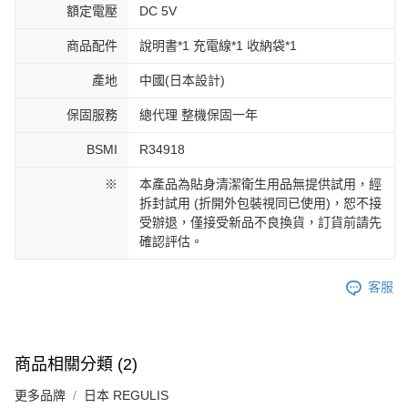
額定電壓
DC 5V
商品配件
說明書*1 充電線*1 收納袋*1
產地
中國(日本設計)
保固服務
總代理 整機保固一年
BSMI
R34918
※
本產品為貼身清潔衛生用品無提供試用，經
拆封試用 (折開外包裝視同已使用)，恕不接
受辦退，僅接受新品不良換貨，訂貨前請先
確認評估。
客服
商品相關分類 (2)
更多品牌
日本 REGULIS