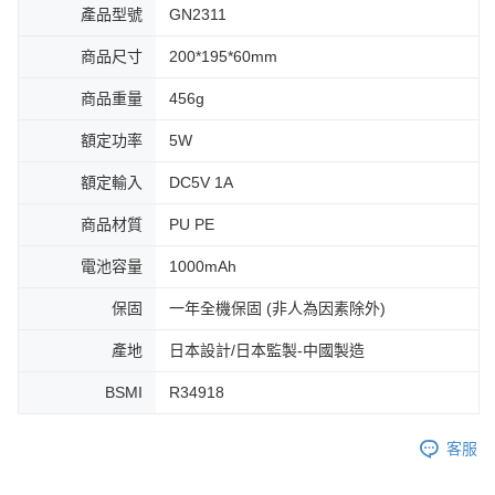
產品型號
GN2311
商品尺寸
200*195*60mm
商品重量
456g
額定功率
5W
額定輸入
DC5V 1A
商品材質
PU PE
電池容量
1000mAh
保固
一年全機保固 (非人為因素除外)
產地
日本設計/日本監製-中國製造
BSMI
R34918
客服