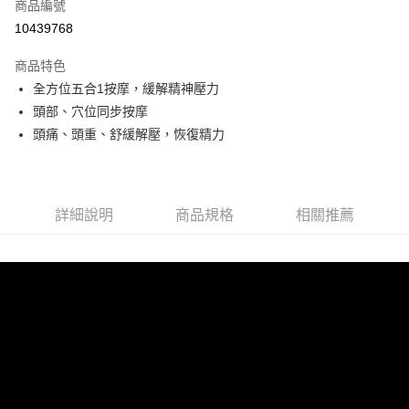
商品編號
信用卡分期付款
10439768
3 期 0 利率 每期
NT$463
21家銀行
商品特色
6 期 0 利率 每期
NT$231
21家銀行
合作金庫商業銀行
第一商業銀行
全方位五合1按摩，緩解精神壓力
華南商業銀行
彰化商業銀行
合作金庫商業銀行
第一商業銀行
LINE Pay
頭部、穴位同步按摩
上海商業儲蓄銀行
台北富邦商業銀行
華南商業銀行
彰化商業銀行
國泰世華商業銀行
兆豐國際商業銀行
頭痛、頭重、舒緩解壓，恢復精力
Apple Pay
上海商業儲蓄銀行
台北富邦商業銀行
臺灣中小企業銀行
台中商業銀行
國泰世華商業銀行
兆豐國際商業銀行
匯豐（台灣）商業銀行
華泰商業銀行
悠遊付
臺灣中小企業銀行
台中商業銀行
聯邦商業銀行
遠東國際商業銀行
匯豐（台灣）商業銀行
華泰商業銀行
Google Pay
元大商業銀行
永豐商業銀行
詳細說明
商品規格
相關推薦
聯邦商業銀行
遠東國際商業銀行
玉山商業銀行
星展（台灣）商業銀行
元大商業銀行
永豐商業銀行
全盈+PAY
台新國際商業銀行
中國信託商業銀行
玉山商業銀行
星展（台灣）商業銀行
台灣樂天信用卡公司
台新國際商業銀行
中國信託商業銀行
AFTEE先享後付
台灣樂天信用卡公司
相關說明
【關於「AFTEE先享後付」】
ATM付款
AFTEE先享後付是「在收到商品之後才付款」的支付方式。 讓您購物簡單
便利好安心！
１．簡單：不需註冊會員、不需綁卡、不需儲值。
運送方式
２．便利：只要手機號碼，簡訊認證，即可結帳。
３．安心：先確認商品／服務後，再付款。
宅配