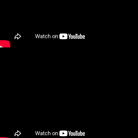
每筆NT$100，滿NT$490(含以上)免運費
【「AFTEE先享後付」結帳流程】
１．於結帳方式選擇「AFTEE先享後付」後，將跳轉至「AFTEE先享後付」
黑貓
結帳頁面，進行簡訊認證並確認金額後，即可完成結帳。
２．訂單成立數日內，您將收到繳費通知簡訊。
每筆NT$200
３．收到繳費通知簡訊後14天內，點擊此簡訊中的連結，可透過四大超商／
ATM／網路銀行／等多元方式進行付款，方視為交易完成。
※ 請注意：結帳手續完成當下不需立刻繳費，但若您需要取消訂單，請聯絡
購買商品的店家。未經商家同意取消之訂單仍視為有效，需透過AFTEE先享
後付繳納相關費用。
※ 交易是否成功請以「AFTEE先享後付 」之結帳頁面顯示為準，若有關於
是否繳費成功／繳費後需取消欲退款等相關疑問，請聯繫「AFTEE先享後付
客戶支援中心」
https://netprotections.freshdesk.com/support/home
【注意事項】
１．透過由恩沛科技股份有限公司提供之「AFTEE先享後付」服務完成之交
易，需依本服務之必要範圍內提供個人資料，並將交易相關給付款項請求債
權轉讓予恩沛科技股份有限公司。
２．關於個人資料處理事宜，請瀏覽以下網址：
https://aftee.tw/terms/#terms3
３．未成年的使用者請事先徵得法定代理人或監護人之同意方可使用
「AFTEE先享後付」，若未經同意申辦者引起之損失，本公司不負相關責
任。
４．使用「AFTEE先享後付」時，將依據個別帳號之用戶狀況，依本公司即
時審查核予不同之上限額度；若仍有額度不足之情形，本公司將視審查結果