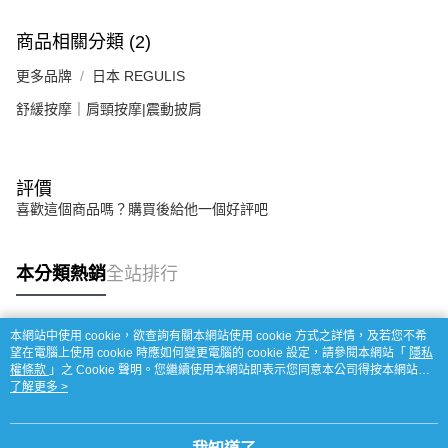
商品相關分類 (2)
更多品牌
日本 REGULIS
舒緩按摩｜肩頸按摩|震動披肩
評價
喜歡這個商品嗎？購買後給他一個好評吧
本分類熱銷
全站排行
本網站中使用 cookie，欲查詢有關本網站使用 cookie 方式之詳情，及若您不希
熱門標籤
望在電腦上使用 cookie 時應如何變更電腦的 cookie 設定，請參閱本網站「
隱私
權條款
」之 Cookie 聲明。您繼續使用本網站即表示您同意本公司得按本網站使
用條款之 Cookie 聲明使用 cookie。
了解更多 >