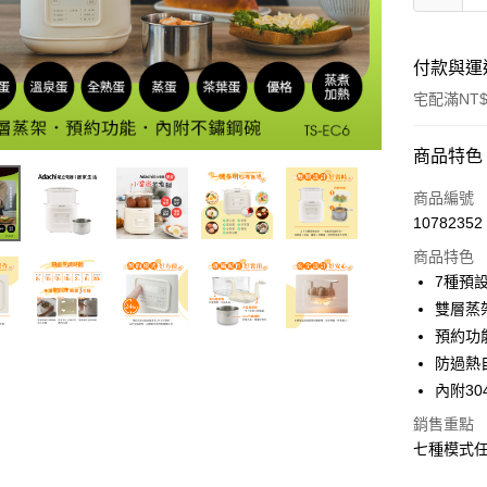
付款與運
宅配滿NT$
付款方式
商品特色
信用卡一
商品編號
10782352
信用卡分
商品特色
3 期 
7種預
6 期 
合作金
雙層蒸
華南商
預約功
合作金
LINE Pay
上海商
華南商
防過熱
國泰世
Apple Pay
上海商
內附3
臺灣中
國泰世
匯豐（
悠遊付
銷售重點
臺灣中
聯邦商
七種模式
匯豐（
Google Pa
元大商
聯邦商