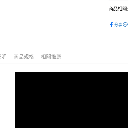
玉山商
元大商
全盈+PAY
台新國
商品相關分
玉山商
台灣樂
台新國
AFTEE先
Adachi 
台灣樂
相關說明
分享
【關於「A
ATM付款
AFTEE
便利好安
１．簡單
２．便利
運送方式
３．安心
說明
商品規格
相關推薦
宅配
【「AFT
每筆NT$1
１．於結帳
付」結帳
黑貓
２．訂單
３．收到繳
每筆NT$2
／ATM／
※ 請注意
絡購買商品
先享後付
※ 交易是
是否繳費成
付客戶支