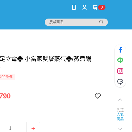
0
hi 足立電器 小當家雙層蒸蛋器/蒸煮鍋
6
490免運
790
先逛
人氣
商品