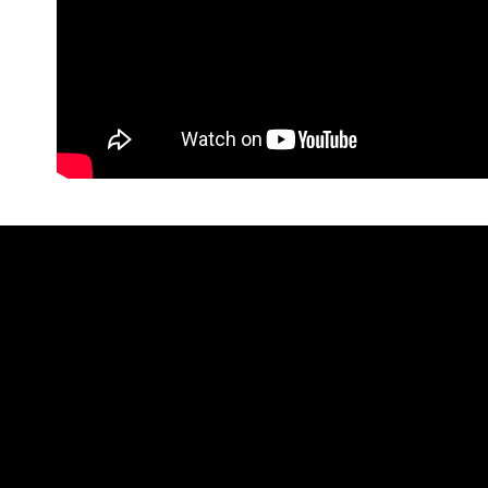
【注意事
１．透過由
交易，需
求債權轉
２．關於
https://aft
３．未成
「AFTE
任。
４．使用「
即時審查
結果請求
５．嚴禁
形，恩沛
動。