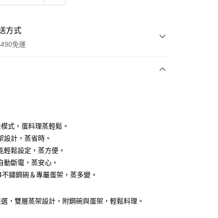
送方式
490免運
次付款
期付款
0 利率 每期
NT$596
21家銀行
設模式，蛋料理蒸輕鬆。
0 利率 每期
NT$298
21家銀行
庫商業銀行
第一商業銀行
架設計，蒸省時。
業銀行
彰化商業銀行
能輕鬆設定，蒸方便。
庫商業銀行
第一商業銀行
業儲蓄銀行
台北富邦商業銀行
業銀行
彰化商業銀行
自動斷電，蒸安心。
華商業銀行
兆豐國際商業銀行
業儲蓄銀行
台北富邦商業銀行
04不鏽鋼碗＆專屬蛋架，蒸多變。
小企業銀行
台中商業銀行
華商業銀行
兆豐國際商業銀行
台灣）商業銀行
華泰商業銀行
小企業銀行
台中商業銀行
業銀行
遠東國際商業銀行
任選，雙層蒸架設計，附鋼碗與蛋架，輕鬆料理。
台灣）商業銀行
華泰商業銀行
y
業銀行
永豐商業銀行
業銀行
遠東國際商業銀行