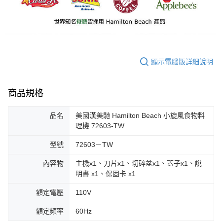
顯示電腦版詳細說明
商品規格
品名
美國漢美馳 Hamilton Beach 小旋風食物料
理機 72603-TW
型號
72603－TW
內容物
主機x1、刀片x1、切碎盆x1、蓋子x1、說
明書 x1、保固卡 x1
額定電壓
110V
額定頻率
60Hz