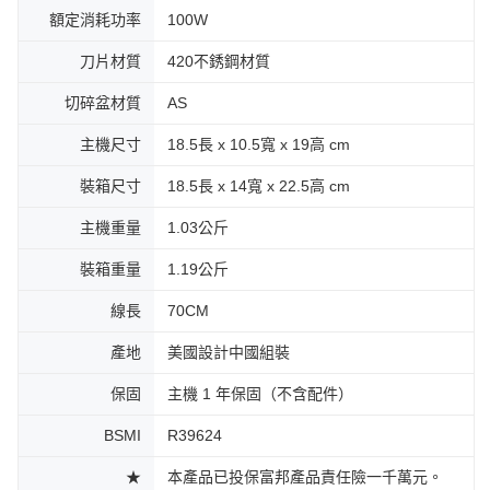
額定消耗功率
100W
刀片材質
420不銹鋼材質
切碎盆材質
AS
主機尺寸
18.5長 x 10.5寬 x 19高 cm
裝箱尺寸
18.5長 x 14寬 x 22.5高 cm
主機重量
1.03公斤
裝箱重量
1.19公斤
線長
70CM
產地
美國設計中國組裝
保固
主機 1 年保固（不含配件）
BSMI
R39624
★
本產品已投保富邦產品責任險一千萬元。