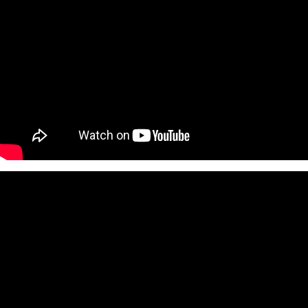
５．嚴禁一人註冊多個帳號或使用他人資訊註冊。若發現惡意使用之情形，
恩沛科技股份有限公司將有權停止該用戶之使用額度並採取法律行動。