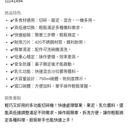
11141494
3 期 0 利率 每期
NT$330
21家銀行
商品特色
6 期 0 利率 每期
NT$165
21家銀行
合作金庫商業銀行
第一商業銀行
✔️多食材適用：切碎、磨泥、混合，一機多用。
華南商業銀行
彰化商業銀行
合作金庫商業銀行
第一商業銀行
LINE Pay
✔️高低速切換：輕鬆滿足多種備料需求。
上海商業儲蓄銀行
台北富邦商業銀行
華南商業銀行
彰化商業銀行
國泰世華商業銀行
兆豐國際商業銀行
✔️快速組裝：簡單三步驟，輕鬆搞定。
Apple Pay
上海商業儲蓄銀行
台北富邦商業銀行
臺灣中小企業銀行
台中商業銀行
✔️耐用刀片：420不銹鋼材質，鋒利耐用。
國泰世華商業銀行
兆豐國際商業銀行
匯豐（台灣）商業銀行
華泰商業銀行
悠遊付
臺灣中小企業銀行
台中商業銀行
✔️簡單清潔：配件可洗碗機清洗。
聯邦商業銀行
遠東國際商業銀行
匯豐（台灣）商業銀行
華泰商業銀行
✔️低重心穩定：操作更穩，效率更高。
Google Pay
元大商業銀行
永豐商業銀行
聯邦商業銀行
遠東國際商業銀行
✔️安全防護：蓋子鎖定後才能啟動。
玉山商業銀行
星展（台灣）商業銀行
元大商業銀行
永豐商業銀行
全盈+PAY
✔️乳化功能：快速混合沙拉醬等醬料。
台新國際商業銀行
中國信託商業銀行
玉山商業銀行
星展（台灣）商業銀行
台灣樂天信用卡公司
✔️大容量設計：750ml碗體，附刻度標示。
台新國際商業銀行
中國信託商業銀行
AFTEE先享後付
✔️寬口碗體：方便加料，單手操作輕鬆掌握。
台灣樂天信用卡公司
相關說明
【關於「AFTEE先享後付」】
銷售重點
ATM付款
AFTEE先享後付是「在收到商品之後才付款」的支付方式。 讓您購物簡單
便利好安心！
輕巧又好用的多功能切碎機！快速處理堅果、果泥、乳化醬料，還
１．簡單：不需註冊會員、不需綁卡、不需儲值。
能高低速調整滿足不同需求。操作超簡單，拆洗方便，讓你輕鬆搞
運送方式
２．便利：只要手機號碼，簡訊認證，即可結帳。
定各種料理，廚房新手也能快速上手！
３．安心：先確認商品／服務後，再付款。
宅配
每筆NT$100，滿NT$490(含以上)免運費
【「AFTEE先享後付」結帳流程】