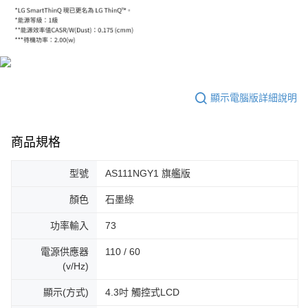
顯示電腦版詳細說明
商品規格
型號
AS111NGY1 旗艦版
顏色
石墨綠
功率輸入
73
電源供應器
110 / 60
(v/Hz)
顯示(方式)
4.3吋 觸控式LCD