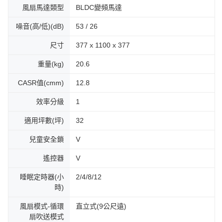
風扇馬達類型
BLDC變頻馬達
噪音(高/低)(dB)
53 / 26
尺寸
377 x 1100 x 377
重量(kg)
20.6
CASR值(cmm)
12.8
效率分級
1
適用坪數(坪)
32
兒童安全鎖
V
遙控器
V
睡眠定時器(小
2/4/8/12
時)
風扇模式-循環
直立式(9公尺遠)
扇吹送模式