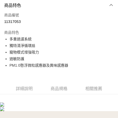
商品特色
信用卡一次付款
商品編號
信用卡分期付款
11317053
3 期 0 利率 每期
NT$12,300
21家銀行
商品特色
6 期 0 利率 每期
NT$6,150
21家銀行
合作金庫商業銀行
第一商業銀行
多重過濾系統
華南商業銀行
彰化商業銀行
合作金庫商業銀行
第一商業銀行
LINE Pay
獨特清淨循環扇
上海商業儲蓄銀行
台北富邦商業銀行
華南商業銀行
彰化商業銀行
國泰世華商業銀行
兆豐國際商業銀行
寵物模式增強吸力
Apple Pay
上海商業儲蓄銀行
台北富邦商業銀行
臺灣中小企業銀行
台中商業銀行
過敏防護
國泰世華商業銀行
兆豐國際商業銀行
匯豐（台灣）商業銀行
華泰商業銀行
悠遊付
臺灣中小企業銀行
台中商業銀行
PM1.0懸浮微粒感應器及異味感應器
聯邦商業銀行
遠東國際商業銀行
匯豐（台灣）商業銀行
華泰商業銀行
Google Pay
元大商業銀行
永豐商業銀行
聯邦商業銀行
遠東國際商業銀行
玉山商業銀行
星展（台灣）商業銀行
元大商業銀行
永豐商業銀行
全盈+PAY
台新國際商業銀行
中國信託商業銀行
玉山商業銀行
星展（台灣）商業銀行
詳細說明
商品規格
相關推薦
台灣樂天信用卡公司
台新國際商業銀行
中國信託商業銀行
AFTEE先享後付
台灣樂天信用卡公司
相關說明
【關於「AFTEE先享後付」】
ATM付款
AFTEE先享後付是「在收到商品之後才付款」的支付方式。 讓您購物簡單
便利好安心！