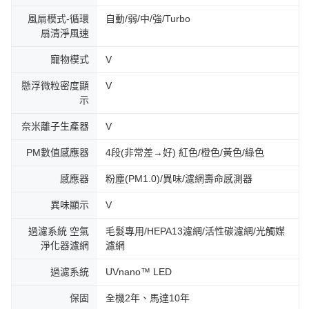
風扇模式-循環
自動/弱/中/強/Turbo
扇清淨風速
寵物模式
V
懸浮微粒密度顯
V
示
奈米離子生產器
V
PM數值感應器
4段(非常差→好) 紅色/橙色/黃色/綠色
感應器
粉塵(PM1.0)/異味/濾網壽命感測器
異味顯示
V
過濾系統 空氣
毛髮專用/HEPA13濾網/活性碳濾網/光觸媒
淨化器濾網
濾網
過濾系統
UVnano™ LED
保固
全機2年、馬達10年