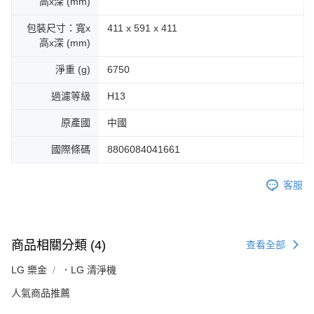
高x深 (mm)
包裝尺寸：寬x
411 x 591 x 411
高x深 (mm)
淨重 (g)
6750
過濾等級
H13
原產國
中國
國際條碼
8806084041661
客服
商品相關分類 (4)
查看全部
LG 樂金
．LG 清淨機
人氣商品推薦