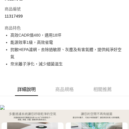
信用卡一次付款
商品編號
信用卡分期付款
11317499
3 期 0 利率 每期
NT$2,763
21家銀行
商品特色
6 期 0 利率 每期
NT$1,381
21家銀行
合作金庫商業銀行
第一商業銀行
高效CADR值480，適用18坪
華南商業銀行
彰化商業銀行
合作金庫商業銀行
第一商業銀行
LINE Pay
能源效率1級，高效省電
上海商業儲蓄銀行
台北富邦商業銀行
華南商業銀行
彰化商業銀行
國泰世華商業銀行
兆豐國際商業銀行
抗敏HEPA濾網，去除過敏原、灰塵及有害氣體，提供純淨好空
Apple Pay
上海商業儲蓄銀行
台北富邦商業銀行
臺灣中小企業銀行
台中商業銀行
氣
國泰世華商業銀行
兆豐國際商業銀行
匯豐（台灣）商業銀行
華泰商業銀行
悠遊付
臺灣中小企業銀行
台中商業銀行
奈米離子淨化，減少細菌滋生
聯邦商業銀行
遠東國際商業銀行
匯豐（台灣）商業銀行
華泰商業銀行
Google Pay
元大商業銀行
永豐商業銀行
聯邦商業銀行
遠東國際商業銀行
玉山商業銀行
星展（台灣）商業銀行
元大商業銀行
永豐商業銀行
全盈+PAY
台新國際商業銀行
中國信託商業銀行
玉山商業銀行
星展（台灣）商業銀行
詳細說明
商品規格
相關推薦
台灣樂天信用卡公司
台新國際商業銀行
中國信託商業銀行
AFTEE先享後付
台灣樂天信用卡公司
相關說明
【關於「AFTEE先享後付」】
ATM付款
AFTEE先享後付是「在收到商品之後才付款」的支付方式。 讓您購物簡單
便利好安心！
１．簡單：不需註冊會員、不需綁卡、不需儲值。
運送方式
２．便利：只要手機號碼，簡訊認證，即可結帳。