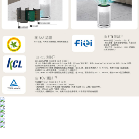
３．安心：先確認商品／服務後，再付款。
宅配
每筆NT$100，滿NT$490(含以上)免運費
【「AFTEE先享後付」結帳流程】
１．於結帳方式選擇「AFTEE先享後付」後，將跳轉至「AFTEE先享後付」
黑貓
結帳頁面，進行簡訊認證並確認金額後，即可完成結帳。
２．訂單成立數日內，您將收到繳費通知簡訊。
每筆NT$200
３．收到繳費通知簡訊後14天內，點擊此簡訊中的連結，可透過四大超商／
ATM／網路銀行／等多元方式進行付款，方視為交易完成。
※ 請注意：結帳手續完成當下不需立刻繳費，但若您需要取消訂單，請聯絡
購買商品的店家。未經商家同意取消之訂單仍視為有效，需透過AFTEE先享
後付繳納相關費用。
※ 交易是否成功請以「AFTEE先享後付 」之結帳頁面顯示為準，若有關於
是否繳費成功／繳費後需取消欲退款等相關疑問，請聯繫「AFTEE先享後付
客戶支援中心」
https://netprotections.freshdesk.com/support/home
【注意事項】
１．透過由恩沛科技股份有限公司提供之「AFTEE先享後付」服務完成之交
易，需依本服務之必要範圍內提供個人資料，並將交易相關給付款項請求債
權轉讓予恩沛科技股份有限公司。
２．關於個人資料處理事宜，請瀏覽以下網址：
https://aftee.tw/terms/#terms3
３．未成年的使用者請事先徵得法定代理人或監護人之同意方可使用
「AFTEE先享後付」，若未經同意申辦者引起之損失，本公司不負相關責
任。