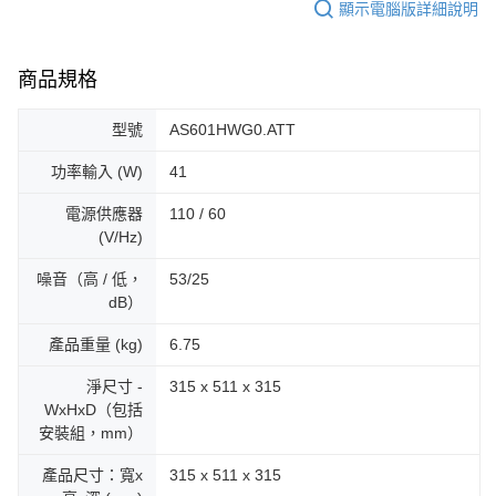
４．使用「AFTEE先享後付」時，將依據個別帳號之用戶狀況，依本公司即
顯示電腦版詳細說明
時審查核予不同之上限額度；若仍有額度不足之情形，本公司將視審查結果
請求用戶進行身份認證。
５．嚴禁一人註冊多個帳號或使用他人資訊註冊。若發現惡意使用之情形，
商品規格
恩沛科技股份有限公司將有權停止該用戶之使用額度並採取法律行動。
型號
AS601HWG0.ATT
功率輸入 (W)
41
電源供應器
110 / 60
(V/Hz)
噪音（高 / 低，
53/25
dB）
產品重量 (kg)
6.75
淨尺寸 -
315 x 511 x 315
WxHxD（包括
安裝組，mm）
產品尺寸：寬x
315 x 511 x 315