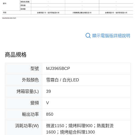
顯示電腦版詳細說明
商品規格
型號
MJ3965BCP
外殼顏色
雪霧白 / 白光LED
烤箱容量(L)
39
變頻
V
輸出功率
850
消耗功率(W)
微波1150；燒烤料理900；熱風對流
1600；燒烤組合料理1300