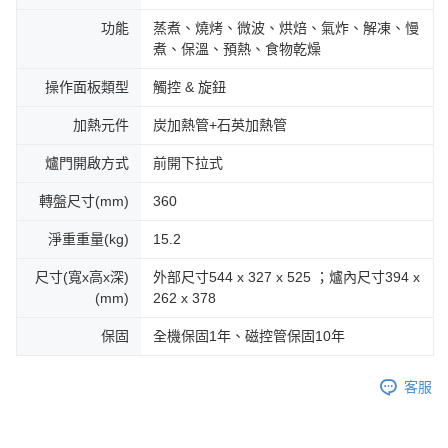
功能
蒸煮、燒烤、微波、烘焙、氣炸、解凍、慢
煮、保溫、預熱、食物乾燥
操作面板類型
觸控 & 旋鈕
加熱元件
炭加熱管+石英加熱管
爐門開啟方式
前開下拉式
轉盤尺寸(mm)
360
淨重重量(kg)
15.2
尺寸(寬x高x深)
外部尺寸544 x 327 x 525 ；爐內尺寸394 x
(mm)
262 x 378
保固
全機保固1年、磁控管保固10年
客服