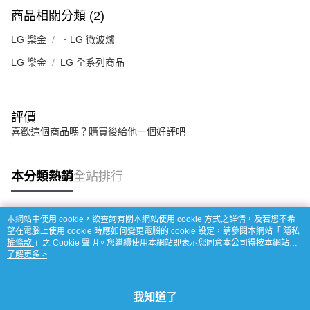
商品相關分類 (2)
LG 樂金
．LG 微波爐
LG 樂金
LG 全系列商品
評價
喜歡這個商品嗎？購買後給他一個好評吧
本分類熱銷
全站排行
本網站中使用 cookie，欲查詢有關本網站使用 cookie 方式之詳情，及若您不希
熱門標籤
望在電腦上使用 cookie 時應如何變更電腦的 cookie 設定，請參閱本網站「
隱私
權條款
」之 Cookie 聲明。您繼續使用本網站即表示您同意本公司得按本網站使
用條款之 Cookie 聲明使用 cookie。
了解更多 >
我知道了