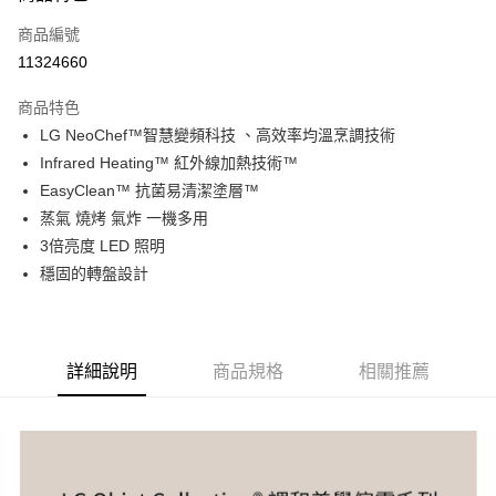
信用卡一次付款
商品編號
信用卡分期付款
11324660
3 期 0 利率 每期
NT$5,966
21家銀行
商品特色
6 期 0 利率 每期
NT$2,983
21家銀行
合作金庫商業銀行
第一商業銀行
LG NeoChef™智慧變頻科技 、高效率均溫烹調技術
華南商業銀行
彰化商業銀行
合作金庫商業銀行
第一商業銀行
LINE Pay
Infrared Heating™ 紅外線加熱技術™
上海商業儲蓄銀行
台北富邦商業銀行
華南商業銀行
彰化商業銀行
國泰世華商業銀行
兆豐國際商業銀行
EasyClean™ 抗菌易清潔塗層™
Apple Pay
上海商業儲蓄銀行
台北富邦商業銀行
臺灣中小企業銀行
台中商業銀行
蒸氣 燒烤 氣炸 一機多用
國泰世華商業銀行
兆豐國際商業銀行
匯豐（台灣）商業銀行
華泰商業銀行
悠遊付
臺灣中小企業銀行
台中商業銀行
3倍亮度 LED 照明
聯邦商業銀行
遠東國際商業銀行
匯豐（台灣）商業銀行
華泰商業銀行
穩固的轉盤設計
Google Pay
元大商業銀行
永豐商業銀行
聯邦商業銀行
遠東國際商業銀行
玉山商業銀行
星展（台灣）商業銀行
元大商業銀行
永豐商業銀行
全盈+PAY
台新國際商業銀行
中國信託商業銀行
玉山商業銀行
星展（台灣）商業銀行
台灣樂天信用卡公司
台新國際商業銀行
中國信託商業銀行
AFTEE先享後付
詳細說明
商品規格
相關推薦
台灣樂天信用卡公司
相關說明
【關於「AFTEE先享後付」】
ATM付款
AFTEE先享後付是「在收到商品之後才付款」的支付方式。 讓您購物簡單
便利好安心！
１．簡單：不需註冊會員、不需綁卡、不需儲值。
運送方式
２．便利：只要手機號碼，簡訊認證，即可結帳。