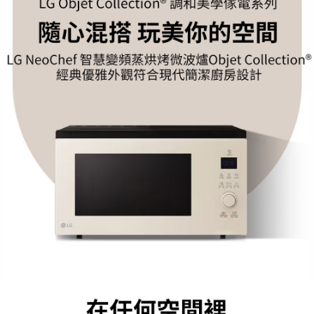
３．安心：先確認商品／服務後，再付款。
宅配
每筆NT$100，滿NT$490(含以上)免運費
【「AFTEE先享後付」結帳流程】
１．於結帳方式選擇「AFTEE先享後付」後，將跳轉至「AFTEE先享後付」
黑貓
結帳頁面，進行簡訊認證並確認金額後，即可完成結帳。
２．訂單成立數日內，您將收到繳費通知簡訊。
每筆NT$200
３．收到繳費通知簡訊後14天內，點擊此簡訊中的連結，可透過四大超商／
ATM／網路銀行／等多元方式進行付款，方視為交易完成。
※ 請注意：結帳手續完成當下不需立刻繳費，但若您需要取消訂單，請聯絡
購買商品的店家。未經商家同意取消之訂單仍視為有效，需透過AFTEE先享
後付繳納相關費用。
※ 交易是否成功請以「AFTEE先享後付 」之結帳頁面顯示為準，若有關於
是否繳費成功／繳費後需取消欲退款等相關疑問，請聯繫「AFTEE先享後付
客戶支援中心」
https://netprotections.freshdesk.com/support/home
【注意事項】
１．透過由恩沛科技股份有限公司提供之「AFTEE先享後付」服務完成之交
易，需依本服務之必要範圍內提供個人資料，並將交易相關給付款項請求債
權轉讓予恩沛科技股份有限公司。
２．關於個人資料處理事宜，請瀏覽以下網址：
https://aftee.tw/terms/#terms3
３．未成年的使用者請事先徵得法定代理人或監護人之同意方可使用
「AFTEE先享後付」，若未經同意申辦者引起之損失，本公司不負相關責
任。