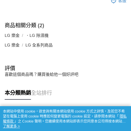
客服
商品相關分類 (2)
LG 樂金
．LG 除濕機
LG 樂金
LG 全系列商品
評價
喜歡這個商品嗎？購買後給他一個好評吧
本分類熱銷
全站排行
本網站中使用 cookie，欲查詢有關本網站使用 cookie 方式之詳情，及若您不希
熱門標籤
望在電腦上使用 cookie 時應如何變更電腦的 cookie 設定，請參閱本網站「
隱私
權條款
」之 Cookie 聲明。您繼續使用本網站即表示您同意本公司得按本網站使
用條款之 Cookie 聲明使用 cookie。
了解更多 >