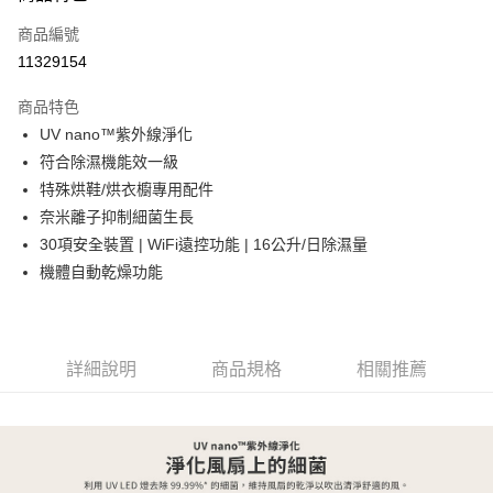
信用卡一次付款
商品編號
信用卡分期付款
11329154
3 期 0 利率 每期
NT$5,966
21家銀行
商品特色
6 期 0 利率 每期
NT$2,983
21家銀行
合作金庫商業銀行
第一商業銀行
UV nano™紫外線淨化
華南商業銀行
彰化商業銀行
合作金庫商業銀行
第一商業銀行
LINE Pay
符合除濕機能效一級
上海商業儲蓄銀行
台北富邦商業銀行
華南商業銀行
彰化商業銀行
國泰世華商業銀行
兆豐國際商業銀行
特殊烘鞋/烘衣櫥專用配件
Apple Pay
上海商業儲蓄銀行
台北富邦商業銀行
臺灣中小企業銀行
台中商業銀行
奈米離子抑制細菌生長
國泰世華商業銀行
兆豐國際商業銀行
匯豐（台灣）商業銀行
華泰商業銀行
悠遊付
臺灣中小企業銀行
台中商業銀行
30項安全裝置 | WiFi遠控功能 | 16公升/日除濕量
聯邦商業銀行
遠東國際商業銀行
匯豐（台灣）商業銀行
華泰商業銀行
機體自動乾燥功能
Google Pay
元大商業銀行
永豐商業銀行
聯邦商業銀行
遠東國際商業銀行
玉山商業銀行
星展（台灣）商業銀行
元大商業銀行
永豐商業銀行
全盈+PAY
台新國際商業銀行
中國信託商業銀行
玉山商業銀行
星展（台灣）商業銀行
台灣樂天信用卡公司
台新國際商業銀行
中國信託商業銀行
AFTEE先享後付
詳細說明
商品規格
相關推薦
台灣樂天信用卡公司
相關說明
【關於「AFTEE先享後付」】
ATM付款
AFTEE先享後付是「在收到商品之後才付款」的支付方式。 讓您購物簡單
便利好安心！
１．簡單：不需註冊會員、不需綁卡、不需儲值。
運送方式
２．便利：只要手機號碼，簡訊認證，即可結帳。