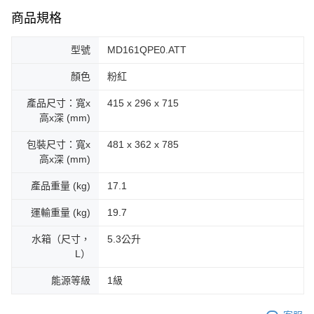
商品規格
型號
MD161QPE0.ATT
顏色
粉紅
產品尺寸：寬x
415 x 296 x 715
高x深 (mm)
包裝尺寸：寬x
481 x 362 x 785
高x深 (mm)
產品重量 (kg)
17.1
運輸重量 (kg)
19.7
水箱（尺寸，
5.3公升
L）
能源等級
1級