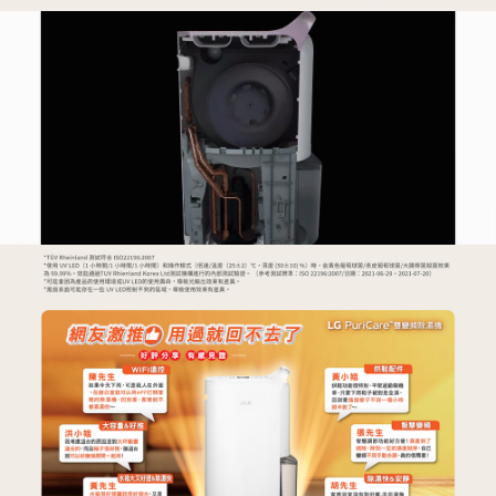
３．安心：先確認商品／服務後，再付款。
宅配
每筆NT$100，滿NT$490(含以上)免運費
【「AFTEE先享後付」結帳流程】
１．於結帳方式選擇「AFTEE先享後付」後，將跳轉至「AFTEE先享後付」
黑貓
結帳頁面，進行簡訊認證並確認金額後，即可完成結帳。
２．訂單成立數日內，您將收到繳費通知簡訊。
每筆NT$200
３．收到繳費通知簡訊後14天內，點擊此簡訊中的連結，可透過四大超商／
ATM／網路銀行／等多元方式進行付款，方視為交易完成。
※ 請注意：結帳手續完成當下不需立刻繳費，但若您需要取消訂單，請聯絡
購買商品的店家。未經商家同意取消之訂單仍視為有效，需透過AFTEE先享
後付繳納相關費用。
※ 交易是否成功請以「AFTEE先享後付 」之結帳頁面顯示為準，若有關於
是否繳費成功／繳費後需取消欲退款等相關疑問，請聯繫「AFTEE先享後付
客戶支援中心」
https://netprotections.freshdesk.com/support/home
【注意事項】
１．透過由恩沛科技股份有限公司提供之「AFTEE先享後付」服務完成之交
易，需依本服務之必要範圍內提供個人資料，並將交易相關給付款項請求債
權轉讓予恩沛科技股份有限公司。
２．關於個人資料處理事宜，請瀏覽以下網址：
https://aftee.tw/terms/#terms3
３．未成年的使用者請事先徵得法定代理人或監護人之同意方可使用
「AFTEE先享後付」，若未經同意申辦者引起之損失，本公司不負相關責
任。