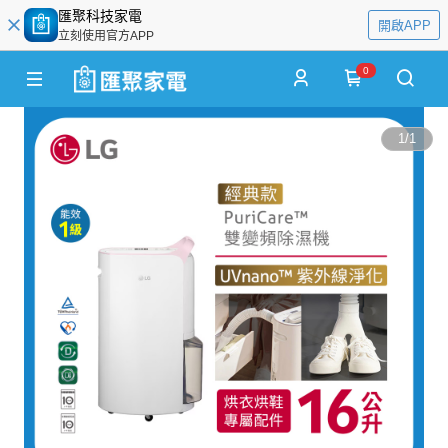
匯聚科技家電
開啟APP
立刻使用官方APP
0
1
/
1