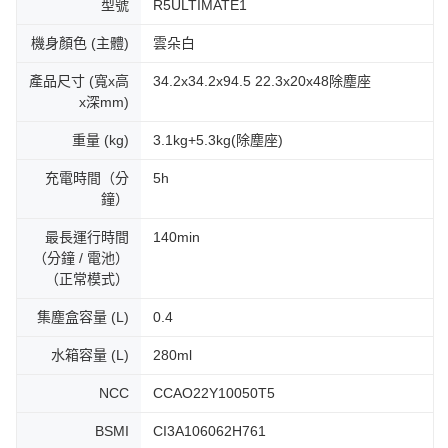
型號
R5ULTIMATE1
機身顏色 (主體)
雲朵白
產品尺寸 (寬x高
34.2x34.2x94.5 22.3x20x48除塵座
x深mm)
重量 (kg)
3.1kg+5.3kg(除塵座)
充電時間（分
5h
鐘）
最長運行時間
140min
（分鐘 / 電池）
（正常模式）
集塵盒容量 (L)
0.4
水箱容量 (L)
280ml
NCC
CCAO22Y10050T5
BSMI
CI3A106062H761