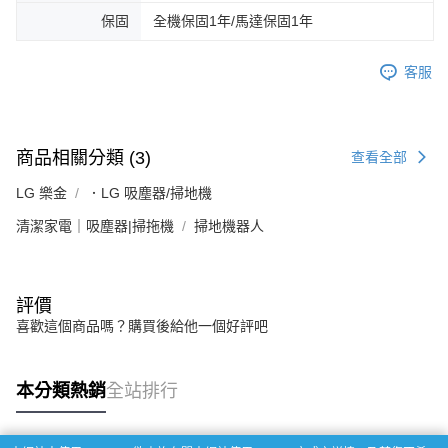
保固
全機保固1年/馬達保固1年
客服
商品相關分類 (3)
查看全部
LG 樂金
．LG 吸塵器/掃地機
清潔家電｜吸塵器|掃拖機
掃地機器人
評價
喜歡這個商品嗎？購買後給他一個好評吧
本分類熱銷
全站排行