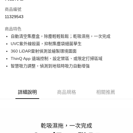
信用卡一次付款
商品編號
信用卡分期付款
11329543
3 期 0 利率 每期
NT$4,966
21家銀行
商品特色
6 期 0 利率 每期
NT$2,483
21家銀行
合作金庫商業銀行
第一商業銀行
自動清空集塵盒，除塵輕輕鬆鬆；乾吸濕拖，一次完成
華南商業銀行
彰化商業銀行
合作金庫商業銀行
第一商業銀行
LINE Pay
UVC紫外線殺菌，抑制集塵袋細菌孳生
上海商業儲蓄銀行
台北富邦商業銀行
華南商業銀行
彰化商業銀行
國泰世華商業銀行
兆豐國際商業銀行
360 LiDAR雷射偵測並繪製環境圖面
Apple Pay
上海商業儲蓄銀行
台北富邦商業銀行
臺灣中小企業銀行
台中商業銀行
ThinQ App 遠端控制、設定禁區、或限定打掃區域
國泰世華商業銀行
兆豐國際商業銀行
匯豐（台灣）商業銀行
華泰商業銀行
悠遊付
臺灣中小企業銀行
台中商業銀行
智慧吸力調整，偵測到地毯時吸力自動增強
聯邦商業銀行
遠東國際商業銀行
匯豐（台灣）商業銀行
華泰商業銀行
Google Pay
元大商業銀行
永豐商業銀行
聯邦商業銀行
遠東國際商業銀行
玉山商業銀行
星展（台灣）商業銀行
元大商業銀行
永豐商業銀行
全盈+PAY
台新國際商業銀行
中國信託商業銀行
玉山商業銀行
星展（台灣）商業銀行
詳細說明
商品規格
相關推薦
台灣樂天信用卡公司
台新國際商業銀行
中國信託商業銀行
AFTEE先享後付
台灣樂天信用卡公司
相關說明
【關於「AFTEE先享後付」】
ATM付款
AFTEE先享後付是「在收到商品之後才付款」的支付方式。 讓您購物簡單
便利好安心！
１．簡單：不需註冊會員、不需綁卡、不需儲值。
運送方式
２．便利：只要手機號碼，簡訊認證，即可結帳。