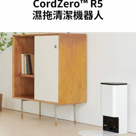
３．安心：先確認商品／服務後，再付款。
宅配
每筆NT$100，滿NT$490(含以上)免運費
【「AFTEE先享後付」結帳流程】
１．於結帳方式選擇「AFTEE先享後付」後，將跳轉至「AFTEE先享後付」
黑貓
結帳頁面，進行簡訊認證並確認金額後，即可完成結帳。
２．訂單成立數日內，您將收到繳費通知簡訊。
每筆NT$200
３．收到繳費通知簡訊後14天內，點擊此簡訊中的連結，可透過四大超商／
ATM／網路銀行／等多元方式進行付款，方視為交易完成。
※ 請注意：結帳手續完成當下不需立刻繳費，但若您需要取消訂單，請聯絡
購買商品的店家。未經商家同意取消之訂單仍視為有效，需透過AFTEE先享
後付繳納相關費用。
※ 交易是否成功請以「AFTEE先享後付 」之結帳頁面顯示為準，若有關於
是否繳費成功／繳費後需取消欲退款等相關疑問，請聯繫「AFTEE先享後付
客戶支援中心」
https://netprotections.freshdesk.com/support/home
【注意事項】
１．透過由恩沛科技股份有限公司提供之「AFTEE先享後付」服務完成之交
易，需依本服務之必要範圍內提供個人資料，並將交易相關給付款項請求債
權轉讓予恩沛科技股份有限公司。
２．關於個人資料處理事宜，請瀏覽以下網址：
https://aftee.tw/terms/#terms3
３．未成年的使用者請事先徵得法定代理人或監護人之同意方可使用
「AFTEE先享後付」，若未經同意申辦者引起之損失，本公司不負相關責
任。