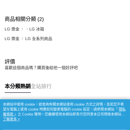
商品相關分類 (2)
LG 樂金
．LG 冰箱
LG 樂金
LG 全系列商品
評價
喜歡這個商品嗎？購買後給他一個好評吧
本分類熱銷
全站排行
本網站中使用 cookie，欲查詢有關本網站使用 cookie 方式之詳情，及若您不希
熱門標籤
望在電腦上使用 cookie 時應如何變更電腦的 cookie 設定，請參閱本網站「
隱私
權條款
」之 Cookie 聲明。您繼續使用本網站即表示您同意本公司得按本網站使
用條款之 Cookie 聲明使用 cookie。
了解更多 >