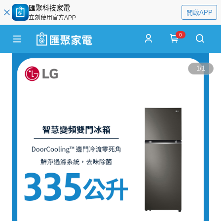
匯聚科技家電
開啟APP
立刻使用官方APP
0
1
/
1