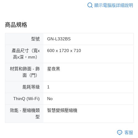
顯示電腦版詳細說明
商品規格
型號
GN-L332BS
產品尺寸（寬x
600 x 1720 x 710
高x深，mm）
材質和飾面 - 飾
星夜黑
面（門）
能耗等級
1
ThinQ (Wi-Fi)
No
效能 - 壓縮機類
智慧變頻壓縮機
型
客服