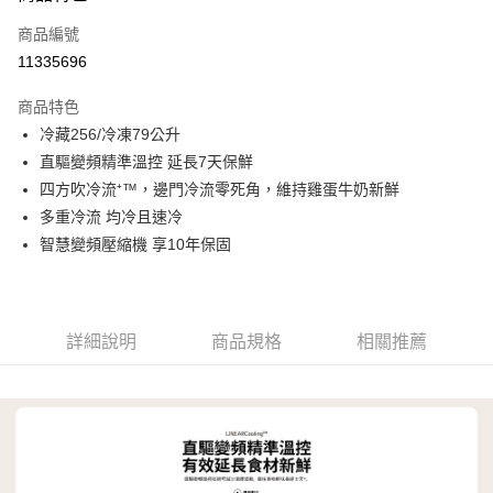
信用卡一次付款
商品編號
信用卡分期付款
11335696
3 期 0 利率 每期
NT$6,633
21家銀行
商品特色
6 期 0 利率 每期
NT$3,316
21家銀行
合作金庫商業銀行
第一商業銀行
冷藏256/冷凍79公升
華南商業銀行
彰化商業銀行
合作金庫商業銀行
第一商業銀行
LINE Pay
直驅變頻精準溫控 延長7天保鮮
上海商業儲蓄銀行
台北富邦商業銀行
華南商業銀行
彰化商業銀行
國泰世華商業銀行
兆豐國際商業銀行
四方吹冷流⁺™，邊門冷流零死角，維持雞蛋牛奶新鮮
Apple Pay
上海商業儲蓄銀行
台北富邦商業銀行
臺灣中小企業銀行
台中商業銀行
多重冷流 均冷且速冷
國泰世華商業銀行
兆豐國際商業銀行
匯豐（台灣）商業銀行
華泰商業銀行
悠遊付
臺灣中小企業銀行
台中商業銀行
智慧變頻壓縮機 享10年保固
聯邦商業銀行
遠東國際商業銀行
匯豐（台灣）商業銀行
華泰商業銀行
Google Pay
元大商業銀行
永豐商業銀行
聯邦商業銀行
遠東國際商業銀行
玉山商業銀行
星展（台灣）商業銀行
元大商業銀行
永豐商業銀行
全盈+PAY
台新國際商業銀行
中國信託商業銀行
玉山商業銀行
星展（台灣）商業銀行
詳細說明
商品規格
相關推薦
台灣樂天信用卡公司
台新國際商業銀行
中國信託商業銀行
AFTEE先享後付
台灣樂天信用卡公司
相關說明
【關於「AFTEE先享後付」】
ATM付款
AFTEE先享後付是「在收到商品之後才付款」的支付方式。 讓您購物簡單
便利好安心！
１．簡單：不需註冊會員、不需綁卡、不需儲值。
運送方式
２．便利：只要手機號碼，簡訊認證，即可結帳。