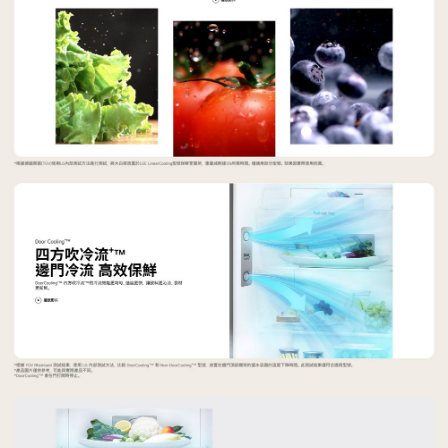
３．安心：先確認商品／服務後，再付款。
宅配
每筆NT$100，滿NT$490(含以上)免運費
【「AFTEE先享後付」結帳流程】
１．於結帳方式選擇「AFTEE先享後付」後，將跳轉至「AFTEE先享後付」
黑貓
結帳頁面，進行簡訊認證並確認金額後，即可完成結帳。
２．訂單成立數日內，您將收到繳費通知簡訊。
每筆NT$200
３．收到繳費通知簡訊後14天內，點擊此簡訊中的連結，可透過四大超商／
ATM／網路銀行／等多元方式進行付款，方視為交易完成。
※ 請注意：結帳手續完成當下不需立刻繳費，但若您需要取消訂單，請聯絡
購買商品的店家。未經商家同意取消之訂單仍視為有效，需透過AFTEE先享
後付繳納相關費用。
※ 交易是否成功請以「AFTEE先享後付 」之結帳頁面顯示為準，若有關於
是否繳費成功／繳費後需取消欲退款等相關疑問，請聯繫「AFTEE先享後付
客戶支援中心」
https://netprotections.freshdesk.com/support/home
【注意事項】
１．透過由恩沛科技股份有限公司提供之「AFTEE先享後付」服務完成之交
易，需依本服務之必要範圍內提供個人資料，並將交易相關給付款項請求債
權轉讓予恩沛科技股份有限公司。
２．關於個人資料處理事宜，請瀏覽以下網址：
https://aftee.tw/terms/#terms3
３．未成年的使用者請事先徵得法定代理人或監護人之同意方可使用
「AFTEE先享後付」，若未經同意申辦者引起之損失，本公司不負相關責
任。