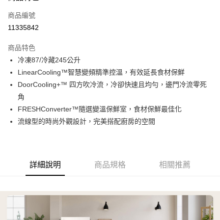
信用卡一次付款
商品編號
信用卡分期付款
11335842
3 期 0 利率 每期
NT$8,300
21家銀行
商品特色
6 期 0 利率 每期
NT$4,150
21家銀行
合作金庫商業銀行
第一商業銀行
冷凍87/冷藏245公升
華南商業銀行
彰化商業銀行
合作金庫商業銀行
第一商業銀行
LINE Pay
LinearCooling™智慧變頻精準控溫，有效延長食材保鮮
上海商業儲蓄銀行
台北富邦商業銀行
華南商業銀行
彰化商業銀行
國泰世華商業銀行
兆豐國際商業銀行
DoorCooling+™ 四方吹冷流，冷卻快速且均勻，邊門冷流零死
Apple Pay
上海商業儲蓄銀行
台北富邦商業銀行
臺灣中小企業銀行
台中商業銀行
角
國泰世華商業銀行
兆豐國際商業銀行
匯豐（台灣）商業銀行
華泰商業銀行
悠遊付
臺灣中小企業銀行
台中商業銀行
FRESHConverter™隨選變溫保鮮室，食材保鮮最佳化
聯邦商業銀行
遠東國際商業銀行
匯豐（台灣）商業銀行
華泰商業銀行
流線型的時尚外觀設計，完美搭配廚房的空間
Google Pay
元大商業銀行
永豐商業銀行
聯邦商業銀行
遠東國際商業銀行
玉山商業銀行
星展（台灣）商業銀行
元大商業銀行
永豐商業銀行
全盈+PAY
台新國際商業銀行
中國信託商業銀行
玉山商業銀行
星展（台灣）商業銀行
台灣樂天信用卡公司
台新國際商業銀行
中國信託商業銀行
AFTEE先享後付
詳細說明
商品規格
相關推薦
台灣樂天信用卡公司
相關說明
【關於「AFTEE先享後付」】
ATM付款
AFTEE先享後付是「在收到商品之後才付款」的支付方式。 讓您購物簡單
便利好安心！
１．簡單：不需註冊會員、不需綁卡、不需儲值。
運送方式
２．便利：只要手機號碼，簡訊認證，即可結帳。