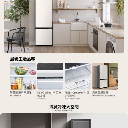
３．安心：先確認商品／服務後，再付款。
宅配
每筆NT$100，滿NT$490(含以上)免運費
【「AFTEE先享後付」結帳流程】
１．於結帳方式選擇「AFTEE先享後付」後，將跳轉至「AFTEE先享後付」
黑貓
結帳頁面，進行簡訊認證並確認金額後，即可完成結帳。
２．訂單成立數日內，您將收到繳費通知簡訊。
每筆NT$200
３．收到繳費通知簡訊後14天內，點擊此簡訊中的連結，可透過四大超商／
ATM／網路銀行／等多元方式進行付款，方視為交易完成。
※ 請注意：結帳手續完成當下不需立刻繳費，但若您需要取消訂單，請聯絡
購買商品的店家。未經商家同意取消之訂單仍視為有效，需透過AFTEE先享
後付繳納相關費用。
※ 交易是否成功請以「AFTEE先享後付 」之結帳頁面顯示為準，若有關於
是否繳費成功／繳費後需取消欲退款等相關疑問，請聯繫「AFTEE先享後付
客戶支援中心」
https://netprotections.freshdesk.com/support/home
【注意事項】
１．透過由恩沛科技股份有限公司提供之「AFTEE先享後付」服務完成之交
易，需依本服務之必要範圍內提供個人資料，並將交易相關給付款項請求債
權轉讓予恩沛科技股份有限公司。
２．關於個人資料處理事宜，請瀏覽以下網址：
https://aftee.tw/terms/#terms3
３．未成年的使用者請事先徵得法定代理人或監護人之同意方可使用
「AFTEE先享後付」，若未經同意申辦者引起之損失，本公司不負相關責
任。