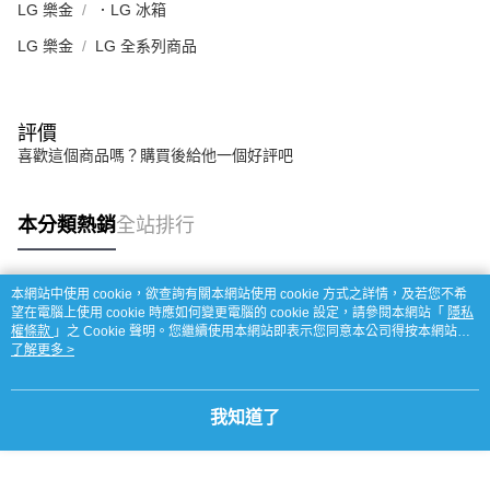
LG 樂金
．LG 冰箱
LG 樂金
LG 全系列商品
評價
喜歡這個商品嗎？購買後給他一個好評吧
本分類熱銷
全站排行
本網站中使用 cookie，欲查詢有關本網站使用 cookie 方式之詳情，及若您不希
熱門標籤
望在電腦上使用 cookie 時應如何變更電腦的 cookie 設定，請參閱本網站「
隱私
權條款
」之 Cookie 聲明。您繼續使用本網站即表示您同意本公司得按本網站使
用條款之 Cookie 聲明使用 cookie。
了解更多 >
我知道了