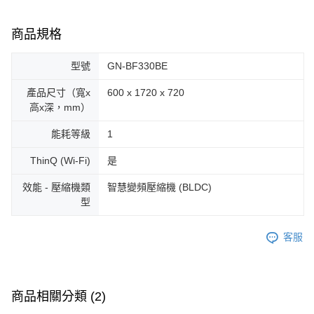
商品規格
型號
GN-BF330BE
產品尺寸（寬x
600 x 1720 x 720
高x深，mm）
能耗等級
1
ThinQ (Wi-Fi)
是
效能 - 壓縮機類
智慧變頻壓縮機 (BLDC)
型
客服
商品相關分類 (2)