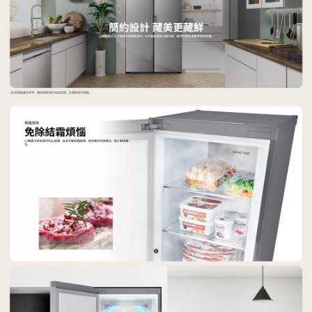
３．安心：先確認商品／服務後，再付款。
宅配
每筆NT$100，滿NT$490(含以上)免運費
【「AFTEE先享後付」結帳流程】
１．於結帳方式選擇「AFTEE先享後付」後，將跳轉至「AFTEE先享後付」
黑貓
結帳頁面，進行簡訊認證並確認金額後，即可完成結帳。
２．訂單成立數日內，您將收到繳費通知簡訊。
每筆NT$200
３．收到繳費通知簡訊後14天內，點擊此簡訊中的連結，可透過四大超商／
ATM／網路銀行／等多元方式進行付款，方視為交易完成。
※ 請注意：結帳手續完成當下不需立刻繳費，但若您需要取消訂單，請聯絡
購買商品的店家。未經商家同意取消之訂單仍視為有效，需透過AFTEE先享
後付繳納相關費用。
※ 交易是否成功請以「AFTEE先享後付 」之結帳頁面顯示為準，若有關於
是否繳費成功／繳費後需取消欲退款等相關疑問，請聯繫「AFTEE先享後付
客戶支援中心」
https://netprotections.freshdesk.com/support/home
【注意事項】
１．透過由恩沛科技股份有限公司提供之「AFTEE先享後付」服務完成之交
易，需依本服務之必要範圍內提供個人資料，並將交易相關給付款項請求債
權轉讓予恩沛科技股份有限公司。
２．關於個人資料處理事宜，請瀏覽以下網址：
https://aftee.tw/terms/#terms3
３．未成年的使用者請事先徵得法定代理人或監護人之同意方可使用
「AFTEE先享後付」，若未經同意申辦者引起之損失，本公司不負相關責
任。