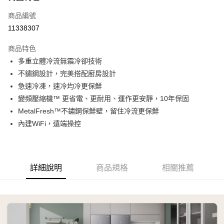
信用卡一次付款
商品編號
信用卡分期付款
11338307
3 期 0 利率 每期
NT$9,633
21家銀行
商品特色
6 期 0 利率 每期
NT$4,816
21家銀行
合作金庫商業銀行
第一商業銀行
多重立體冷流無霜冷卻技術
華南商業銀行
彰化商業銀行
合作金庫商業銀行
第一商業銀行
LINE Pay
不鏽鋼設計，完美搭配廚房設計
上海商業儲蓄銀行
台北富邦商業銀行
華南商業銀行
彰化商業銀行
國泰世華商業銀行
兆豐國際商業銀行
急速冷凍，速冷均冷更保鮮
Apple Pay
上海商業儲蓄銀行
台北富邦商業銀行
臺灣中小企業銀行
台中商業銀行
變頻壓縮機™ 更省電、更耐用、運作更安靜，10年保固
國泰世華商業銀行
兆豐國際商業銀行
匯豐（台灣）商業銀行
華泰商業銀行
悠遊付
臺灣中小企業銀行
台中商業銀行
MetalFresh™不鏽鋼保鮮壁，留住冷流更保鮮
聯邦商業銀行
遠東國際商業銀行
匯豐（台灣）商業銀行
華泰商業銀行
內建WiFi，遠端操控
Google Pay
元大商業銀行
永豐商業銀行
聯邦商業銀行
遠東國際商業銀行
玉山商業銀行
星展（台灣）商業銀行
元大商業銀行
永豐商業銀行
全盈+PAY
台新國際商業銀行
中國信託商業銀行
玉山商業銀行
星展（台灣）商業銀行
台灣樂天信用卡公司
台新國際商業銀行
中國信託商業銀行
AFTEE先享後付
詳細說明
商品規格
相關推薦
台灣樂天信用卡公司
相關說明
【關於「AFTEE先享後付」】
ATM付款
AFTEE先享後付是「在收到商品之後才付款」的支付方式。 讓您購物簡單
便利好安心！
１．簡單：不需註冊會員、不需綁卡、不需儲值。
運送方式
２．便利：只要手機號碼，簡訊認證，即可結帳。