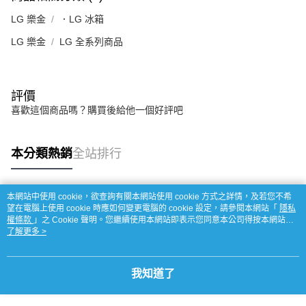
LG 樂金
．LG 冰箱
LG 樂金
LG 全系列商品
評價
喜歡這個商品嗎？購買後給他一個好評吧
本分類熱銷
全站排行
本網站中使用 cookie，欲查詢有關本網站使用 cookie 方式之詳情，及若您不希
熱門標籤
望在電腦上使用 cookie 時應如何變更電腦的 cookie 設定，請參閱本網站「
隱私
權條款
」之 Cookie 聲明。您繼續使用本網站即表示您同意本公司得按本網站使
用條款之 Cookie 聲明使用 cookie。
了解更多 >
我知道了