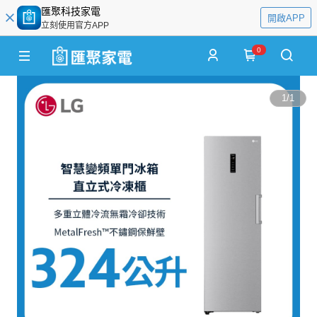
匯聚科技家電
開啟APP
立刻使用官方APP
0
1
/
1