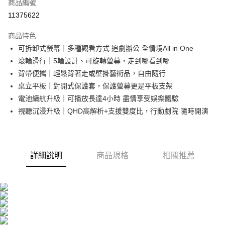
商品編號
信用卡分期付款
11375622
3 期 0 利率 每期
NT$9,633
21家銀行
商品特色
6 期 0 利率 每期
NT$4,816
21家銀行
合作金庫商業銀行
第一商業銀行
可拆卸式螢幕｜多種觀看方式 追劇辦公 全情境All in One
華南商業銀行
彰化商業銀行
合作金庫商業銀行
第一商業銀行
LINE Pay
滾輪滑行｜5輪設計、可旋轉螢幕，走到哪看到哪
上海商業儲蓄銀行
台北富邦商業銀行
華南商業銀行
彰化商業銀行
國泰世華商業銀行
兆豐國際商業銀行
背帶便攜｜輕鬆背著走或壁掛藝術品，自由隨行
Apple Pay
上海商業儲蓄銀行
台北富邦商業銀行
臺灣中小企業銀行
台中商業銀行
桌立平板｜對開式保護套，保護螢幕更是平板支架
國泰世華商業銀行
兆豐國際商業銀行
匯豐（台灣）商業銀行
華泰商業銀行
悠遊付
臺灣中小企業銀行
台中商業銀行
電池續航升級｜可播放長達4小時 盡情享受娛樂體驗
聯邦商業銀行
遠東國際商業銀行
匯豐（台灣）商業銀行
華泰商業銀行
視聽沉浸升級｜QHD高解析+支援雙度比，行動劇院 隨時開演
Google Pay
元大商業銀行
永豐商業銀行
聯邦商業銀行
遠東國際商業銀行
玉山商業銀行
星展（台灣）商業銀行
元大商業銀行
永豐商業銀行
全盈+PAY
台新國際商業銀行
中國信託商業銀行
玉山商業銀行
星展（台灣）商業銀行
台灣樂天信用卡公司
台新國際商業銀行
中國信託商業銀行
AFTEE先享後付
詳細說明
商品規格
相關推薦
台灣樂天信用卡公司
相關說明
【關於「AFTEE先享後付」】
ATM付款
AFTEE先享後付是「在收到商品之後才付款」的支付方式。 讓您購物簡單
便利好安心！
１．簡單：不需註冊會員、不需綁卡、不需儲值。
運送方式
２．便利：只要手機號碼，簡訊認證，即可結帳。
３．安心：先確認商品／服務後，再付款。
宅配