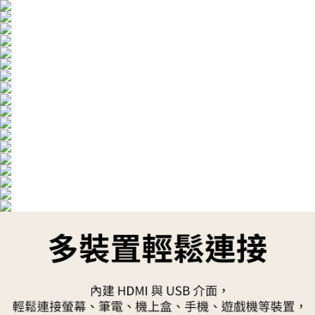
每筆NT$100，滿NT$490(含以上)免運費
【「AFTEE先享後付」結帳流程】
１．於結帳方式選擇「AFTEE先享後付」後，將跳轉至「AFTEE先享後付」
黑貓
結帳頁面，進行簡訊認證並確認金額後，即可完成結帳。
２．訂單成立數日內，您將收到繳費通知簡訊。
每筆NT$200
３．收到繳費通知簡訊後14天內，點擊此簡訊中的連結，可透過四大超商／
ATM／網路銀行／等多元方式進行付款，方視為交易完成。
※ 請注意：結帳手續完成當下不需立刻繳費，但若您需要取消訂單，請聯絡
購買商品的店家。未經商家同意取消之訂單仍視為有效，需透過AFTEE先享
後付繳納相關費用。
※ 交易是否成功請以「AFTEE先享後付 」之結帳頁面顯示為準，若有關於
是否繳費成功／繳費後需取消欲退款等相關疑問，請聯繫「AFTEE先享後付
客戶支援中心」
https://netprotections.freshdesk.com/support/home
【注意事項】
１．透過由恩沛科技股份有限公司提供之「AFTEE先享後付」服務完成之交
易，需依本服務之必要範圍內提供個人資料，並將交易相關給付款項請求債
權轉讓予恩沛科技股份有限公司。
２．關於個人資料處理事宜，請瀏覽以下網址：
https://aftee.tw/terms/#terms3
３．未成年的使用者請事先徵得法定代理人或監護人之同意方可使用
「AFTEE先享後付」，若未經同意申辦者引起之損失，本公司不負相關責
任。
４．使用「AFTEE先享後付」時，將依據個別帳號之用戶狀況，依本公司即
時審查核予不同之上限額度；若仍有額度不足之情形，本公司將視審查結果