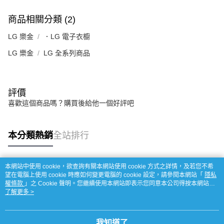
商品相關分類 (2)
LG 樂金
．LG 電子衣櫥
LG 樂金
LG 全系列商品
評價
喜歡這個商品嗎？購買後給他一個好評吧
本分類熱銷
全站排行
本網站中使用 cookie，欲查詢有關本網站使用 cookie 方式之詳情，及若您不希
熱門標籤
望在電腦上使用 cookie 時應如何變更電腦的 cookie 設定，請參閱本網站「
隱私
權條款
」之 Cookie 聲明。您繼續使用本網站即表示您同意本公司得按本網站使
用條款之 Cookie 聲明使用 cookie。
了解更多 >
我知道了