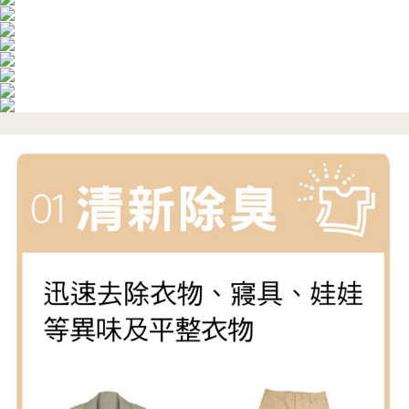
３．安心：先確認商品／服務後，再付款。
宅配
每筆NT$100，滿NT$490(含以上)免運費
【「AFTEE先享後付」結帳流程】
１．於結帳方式選擇「AFTEE先享後付」後，將跳轉至「AFTEE先享後付」
黑貓
結帳頁面，進行簡訊認證並確認金額後，即可完成結帳。
２．訂單成立數日內，您將收到繳費通知簡訊。
每筆NT$200
３．收到繳費通知簡訊後14天內，點擊此簡訊中的連結，可透過四大超商／
ATM／網路銀行／等多元方式進行付款，方視為交易完成。
※ 請注意：結帳手續完成當下不需立刻繳費，但若您需要取消訂單，請聯絡
購買商品的店家。未經商家同意取消之訂單仍視為有效，需透過AFTEE先享
後付繳納相關費用。
※ 交易是否成功請以「AFTEE先享後付 」之結帳頁面顯示為準，若有關於
是否繳費成功／繳費後需取消欲退款等相關疑問，請聯繫「AFTEE先享後付
客戶支援中心」
https://netprotections.freshdesk.com/support/home
【注意事項】
１．透過由恩沛科技股份有限公司提供之「AFTEE先享後付」服務完成之交
易，需依本服務之必要範圍內提供個人資料，並將交易相關給付款項請求債
權轉讓予恩沛科技股份有限公司。
２．關於個人資料處理事宜，請瀏覽以下網址：
https://aftee.tw/terms/#terms3
３．未成年的使用者請事先徵得法定代理人或監護人之同意方可使用
「AFTEE先享後付」，若未經同意申辦者引起之損失，本公司不負相關責
任。