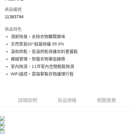
信用卡一次付款
商品編號
信用卡分期付款
11383794
3 期 0 利率 每期
NT$13,300
21家銀行
商品特色
6 期 0 利率 每期
NT$6,650
21家銀行
合作金庫商業銀行
第一商業銀行
清新除臭，去除衣物難聞異味
華南商業銀行
彰化商業銀行
合作金庫商業銀行
第一商業銀行
LINE Pay
天然蒸氣60°殺菌除蟎 99.9%
上海商業儲蓄銀行
台北富邦商業銀行
華南商業銀行
彰化商業銀行
國泰世華商業銀行
兆豐國際商業銀行
溫和烘乾，低溫烘乾保護衣料更蓬鬆
Apple Pay
上海商業儲蓄銀行
台北富邦商業銀行
臺灣中小企業銀行
台中商業銀行
褲線管理，恢復衣物筆挺線條
國泰世華商業銀行
兆豐國際商業銀行
匯豐（台灣）商業銀行
華泰商業銀行
悠遊付
臺灣中小企業銀行
台中商業銀行
室內除濕，11坪室內空間輕鬆除濕
聯邦商業銀行
遠東國際商業銀行
匯豐（台灣）商業銀行
華泰商業銀行
WiFi遠控，雲端客製衣物護理行程
Google Pay
元大商業銀行
永豐商業銀行
聯邦商業銀行
遠東國際商業銀行
玉山商業銀行
星展（台灣）商業銀行
元大商業銀行
永豐商業銀行
全盈+PAY
台新國際商業銀行
中國信託商業銀行
玉山商業銀行
星展（台灣）商業銀行
台灣樂天信用卡公司
台新國際商業銀行
中國信託商業銀行
AFTEE先享後付
詳細說明
商品規格
相關推薦
台灣樂天信用卡公司
相關說明
【關於「AFTEE先享後付」】
ATM付款
AFTEE先享後付是「在收到商品之後才付款」的支付方式。 讓您購物簡單
便利好安心！
１．簡單：不需註冊會員、不需綁卡、不需儲值。
運送方式
２．便利：只要手機號碼，簡訊認證，即可結帳。