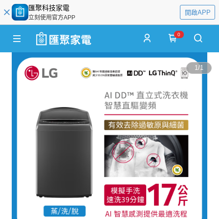
匯聚科技家電
開啟APP
立刻使用官方APP
0
1
/
1