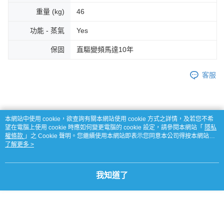
重量 (kg)
46
功能 - 蒸氣
Yes
保固
直驅變頻馬達10年
客服
商品相關分類 (2)
本網站中使用 cookie，欲查詢有關本網站使用 cookie 方式之詳情，及若您不希
望在電腦上使用 cookie 時應如何變更電腦的 cookie 設定，請參閱本網站「
隱私
LG 樂金
．LG 洗衣機/乾衣機
權條款
」之 Cookie 聲明。您繼續使用本網站即表示您同意本公司得按本網站使
用條款之 Cookie 聲明使用 cookie。
了解更多 >
LG 樂金
LG 全系列商品
我知道了
評價
喜歡這個商品嗎？購買後給他一個好評吧