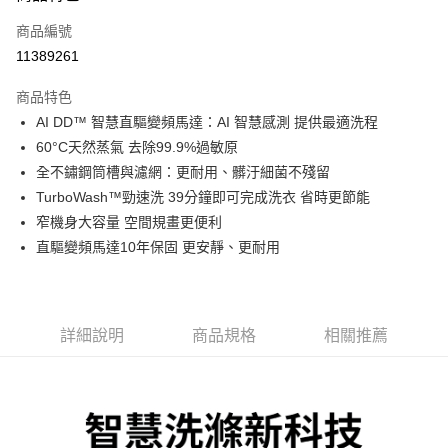
信用卡一次付款
商品編號
信用卡分期付款
11389261
3 期 0 利率 每期
NT$7,633
21家銀行
商品特色
6 期 0 利率 每期
NT$3,816
21家銀行
合作金庫商業銀行
第一商業銀行
AI DD™ 智慧直驅變頻馬達：AI 智慧感測 提供最適洗程
華南商業銀行
彰化商業銀行
合作金庫商業銀行
第一商業銀行
LINE Pay
60°C天然蒸氣 去除99.9%過敏原
上海商業儲蓄銀行
台北富邦商業銀行
華南商業銀行
彰化商業銀行
國泰世華商業銀行
兆豐國際商業銀行
全不鏽鋼筒槽與濾網：更耐用、髒汙細菌不殘留
Apple Pay
上海商業儲蓄銀行
台北富邦商業銀行
臺灣中小企業銀行
台中商業銀行
TurboWash™勁速洗 39分鐘即可完成洗衣 省時更節能
國泰世華商業銀行
兆豐國際商業銀行
匯豐（台灣）商業銀行
華泰商業銀行
悠遊付
臺灣中小企業銀行
台中商業銀行
窄機身大容量 空間規畫更便利
聯邦商業銀行
遠東國際商業銀行
匯豐（台灣）商業銀行
華泰商業銀行
直驅變頻馬達10年保固 更安靜、更耐用
Google Pay
元大商業銀行
永豐商業銀行
聯邦商業銀行
遠東國際商業銀行
玉山商業銀行
星展（台灣）商業銀行
元大商業銀行
永豐商業銀行
全盈+PAY
台新國際商業銀行
中國信託商業銀行
玉山商業銀行
星展（台灣）商業銀行
台灣樂天信用卡公司
台新國際商業銀行
中國信託商業銀行
AFTEE先享後付
詳細說明
商品規格
相關推薦
台灣樂天信用卡公司
相關說明
【關於「AFTEE先享後付」】
ATM付款
AFTEE先享後付是「在收到商品之後才付款」的支付方式。 讓您購物簡單
便利好安心！
１．簡單：不需註冊會員、不需綁卡、不需儲值。
運送方式
２．便利：只要手機號碼，簡訊認證，即可結帳。