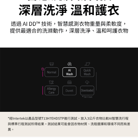
３．安心：先確認商品／服務後，再付款。
宅配
每筆NT$100，滿NT$490(含以上)免運費
【「AFTEE先享後付」結帳流程】
１．於結帳方式選擇「AFTEE先享後付」後，將跳轉至「AFTEE先享後付」
黑貓
結帳頁面，進行簡訊認證並確認金額後，即可完成結帳。
２．訂單成立數日內，您將收到繳費通知簡訊。
每筆NT$200
３．收到繳費通知簡訊後14天內，點擊此簡訊中的連結，可透過四大超商／
ATM／網路銀行／等多元方式進行付款，方視為交易完成。
※ 請注意：結帳手續完成當下不需立刻繳費，但若您需要取消訂單，請聯絡
購買商品的店家。未經商家同意取消之訂單仍視為有效，需透過AFTEE先享
後付繳納相關費用。
※ 交易是否成功請以「AFTEE先享後付 」之結帳頁面顯示為準，若有關於
是否繳費成功／繳費後需取消欲退款等相關疑問，請聯繫「AFTEE先享後付
客戶支援中心」
https://netprotections.freshdesk.com/support/home
【注意事項】
１．透過由恩沛科技股份有限公司提供之「AFTEE先享後付」服務完成之交
易，需依本服務之必要範圍內提供個人資料，並將交易相關給付款項請求債
權轉讓予恩沛科技股份有限公司。
２．關於個人資料處理事宜，請瀏覽以下網址：
https://aftee.tw/terms/#terms3
３．未成年的使用者請事先徵得法定代理人或監護人之同意方可使用
「AFTEE先享後付」，若未經同意申辦者引起之損失，本公司不負相關責
任。