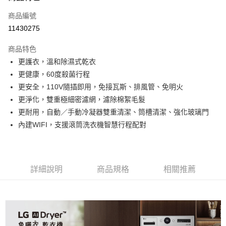
信用卡一次付款
商品編號
信用卡分期付款
11430275
3 期 0 利率 每期
NT$12,966
21家銀行
商品特色
6 期 0 利率 每期
NT$6,483
21家銀行
合作金庫商業銀行
第一商業銀行
更護衣，溫和除濕式乾衣
華南商業銀行
彰化商業銀行
合作金庫商業銀行
第一商業銀行
LINE Pay
更健康，60度殺菌行程
上海商業儲蓄銀行
台北富邦商業銀行
華南商業銀行
彰化商業銀行
國泰世華商業銀行
兆豐國際商業銀行
更安全，110V隨插即用，免接瓦斯、排風管、免明火
Apple Pay
上海商業儲蓄銀行
台北富邦商業銀行
臺灣中小企業銀行
台中商業銀行
更淨化，雙重極細密濾網，濾除棉絮毛髮
國泰世華商業銀行
兆豐國際商業銀行
匯豐（台灣）商業銀行
華泰商業銀行
悠遊付
臺灣中小企業銀行
台中商業銀行
更耐用，自動／手動冷凝器雙重清潔、筒槽清潔、強化玻璃門
聯邦商業銀行
遠東國際商業銀行
匯豐（台灣）商業銀行
華泰商業銀行
內建WIFI，支援滾筒洗衣機智慧行程配對
Google Pay
元大商業銀行
永豐商業銀行
聯邦商業銀行
遠東國際商業銀行
玉山商業銀行
星展（台灣）商業銀行
元大商業銀行
永豐商業銀行
全盈+PAY
台新國際商業銀行
中國信託商業銀行
玉山商業銀行
星展（台灣）商業銀行
台灣樂天信用卡公司
台新國際商業銀行
中國信託商業銀行
AFTEE先享後付
詳細說明
商品規格
相關推薦
台灣樂天信用卡公司
相關說明
【關於「AFTEE先享後付」】
ATM付款
AFTEE先享後付是「在收到商品之後才付款」的支付方式。 讓您購物簡單
便利好安心！
１．簡單：不需註冊會員、不需綁卡、不需儲值。
運送方式
２．便利：只要手機號碼，簡訊認證，即可結帳。