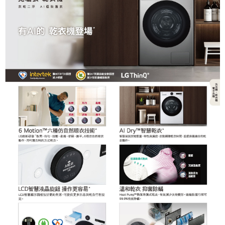
３．安心：先確認商品／服務後，再付款。
宅配
每筆NT$100，滿NT$490(含以上)免運費
【「AFTEE先享後付」結帳流程】
１．於結帳方式選擇「AFTEE先享後付」後，將跳轉至「AFTEE先享後付」
黑貓
結帳頁面，進行簡訊認證並確認金額後，即可完成結帳。
２．訂單成立數日內，您將收到繳費通知簡訊。
每筆NT$200
３．收到繳費通知簡訊後14天內，點擊此簡訊中的連結，可透過四大超商／
ATM／網路銀行／等多元方式進行付款，方視為交易完成。
※ 請注意：結帳手續完成當下不需立刻繳費，但若您需要取消訂單，請聯絡
購買商品的店家。未經商家同意取消之訂單仍視為有效，需透過AFTEE先享
後付繳納相關費用。
※ 交易是否成功請以「AFTEE先享後付 」之結帳頁面顯示為準，若有關於
是否繳費成功／繳費後需取消欲退款等相關疑問，請聯繫「AFTEE先享後付
客戶支援中心」
https://netprotections.freshdesk.com/support/home
【注意事項】
１．透過由恩沛科技股份有限公司提供之「AFTEE先享後付」服務完成之交
易，需依本服務之必要範圍內提供個人資料，並將交易相關給付款項請求債
權轉讓予恩沛科技股份有限公司。
２．關於個人資料處理事宜，請瀏覽以下網址：
https://aftee.tw/terms/#terms3
３．未成年的使用者請事先徵得法定代理人或監護人之同意方可使用
「AFTEE先享後付」，若未經同意申辦者引起之損失，本公司不負相關責
任。