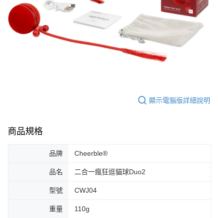
顯示電腦版詳細說明
商品規格
品牌
Cheerble®
品名
二合一瘋狂逗貓球Duo2
型號
CWJ04
重量
110g