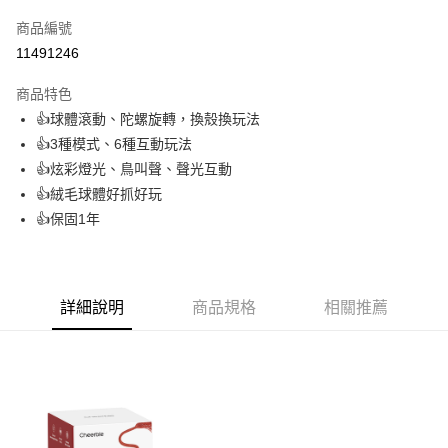
信用卡一次付款
商品編號
信用卡分期付款
11491246
3 期 0 利率 每期
NT$293
21家銀行
商品特色
6 期 0 利率 每期
NT$146
21家銀行
合作金庫商業銀行
第一商業銀行
👍球體滾動、陀螺旋轉，換殼換玩法
華南商業銀行
彰化商業銀行
合作金庫商業銀行
第一商業銀行
LINE Pay
👍3種模式、6種互動玩法
上海商業儲蓄銀行
台北富邦商業銀行
華南商業銀行
彰化商業銀行
國泰世華商業銀行
兆豐國際商業銀行
👍炫彩燈光、鳥叫聲、聲光互動
Apple Pay
上海商業儲蓄銀行
台北富邦商業銀行
臺灣中小企業銀行
台中商業銀行
👍絨毛球體好抓好玩
國泰世華商業銀行
兆豐國際商業銀行
匯豐（台灣）商業銀行
華泰商業銀行
悠遊付
臺灣中小企業銀行
台中商業銀行
👍保固1年
聯邦商業銀行
遠東國際商業銀行
匯豐（台灣）商業銀行
華泰商業銀行
Google Pay
元大商業銀行
永豐商業銀行
聯邦商業銀行
遠東國際商業銀行
玉山商業銀行
星展（台灣）商業銀行
元大商業銀行
永豐商業銀行
全盈+PAY
台新國際商業銀行
中國信託商業銀行
玉山商業銀行
星展（台灣）商業銀行
詳細說明
商品規格
相關推薦
台灣樂天信用卡公司
台新國際商業銀行
中國信託商業銀行
AFTEE先享後付
台灣樂天信用卡公司
相關說明
【關於「AFTEE先享後付」】
ATM付款
AFTEE先享後付是「在收到商品之後才付款」的支付方式。 讓您購物簡單
便利好安心！
１．簡單：不需註冊會員、不需綁卡、不需儲值。
運送方式
２．便利：只要手機號碼，簡訊認證，即可結帳。