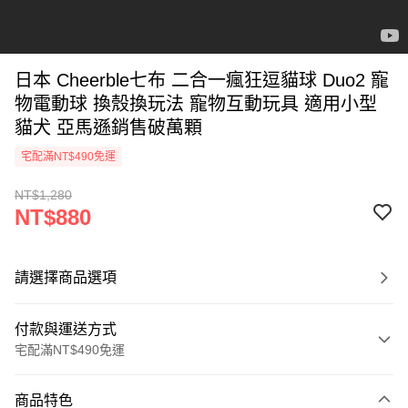
日本 Cheerble七布 二合一瘋狂逗貓球 Duo2 寵
物電動球 換殼換玩法 寵物互動玩具 適用小型
貓犬 亞馬遜銷售破萬顆
宅配滿NT$490免運
NT$1,280
NT$880
請選擇商品選項
付款與運送方式
宅配滿NT$490免運
付款方式
商品特色