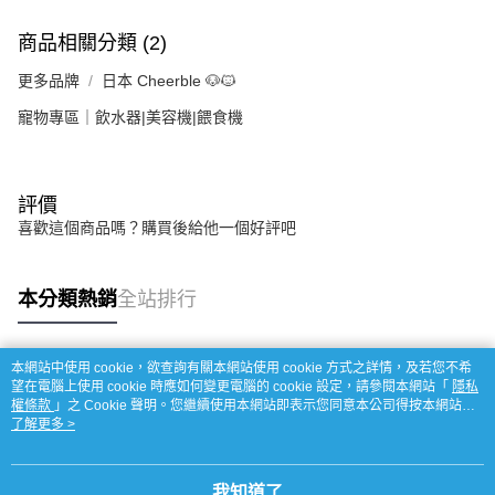
商品相關分類 (2)
更多品牌
日本 Cheerble 🐶🐱
寵物專區｜飲水器|美容機|餵食機
評價
喜歡這個商品嗎？購買後給他一個好評吧
本分類熱銷
全站排行
本網站中使用 cookie，欲查詢有關本網站使用 cookie 方式之詳情，及若您不希
熱門標籤
望在電腦上使用 cookie 時應如何變更電腦的 cookie 設定，請參閱本網站「
隱私
權條款
」之 Cookie 聲明。您繼續使用本網站即表示您同意本公司得按本網站使
用條款之 Cookie 聲明使用 cookie。
了解更多 >
我知道了