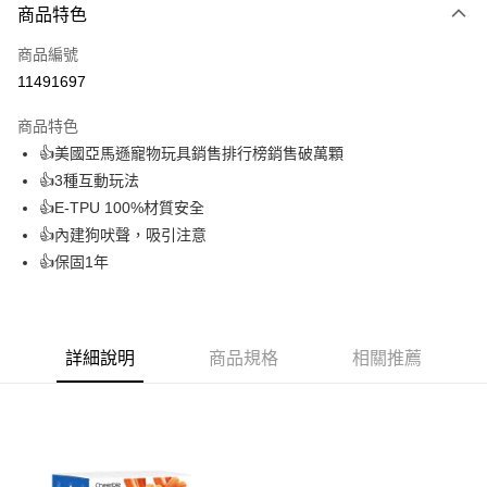
商品特色
信用卡一次付款
商品編號
信用卡分期付款
11491697
3 期 0 利率 每期
NT$326
21家銀行
商品特色
6 期 0 利率 每期
NT$163
21家銀行
合作金庫商業銀行
第一商業銀行
👍美國亞馬遜寵物玩具銷售排行榜銷售破萬顆
華南商業銀行
彰化商業銀行
合作金庫商業銀行
第一商業銀行
LINE Pay
👍3種互動玩法
上海商業儲蓄銀行
台北富邦商業銀行
華南商業銀行
彰化商業銀行
國泰世華商業銀行
兆豐國際商業銀行
👍E-TPU 100%材質安全
Apple Pay
上海商業儲蓄銀行
台北富邦商業銀行
臺灣中小企業銀行
台中商業銀行
👍內建狗吠聲，吸引注意
國泰世華商業銀行
兆豐國際商業銀行
匯豐（台灣）商業銀行
華泰商業銀行
悠遊付
臺灣中小企業銀行
台中商業銀行
👍保固1年
聯邦商業銀行
遠東國際商業銀行
匯豐（台灣）商業銀行
華泰商業銀行
Google Pay
元大商業銀行
永豐商業銀行
聯邦商業銀行
遠東國際商業銀行
玉山商業銀行
星展（台灣）商業銀行
元大商業銀行
永豐商業銀行
全盈+PAY
台新國際商業銀行
中國信託商業銀行
玉山商業銀行
星展（台灣）商業銀行
詳細說明
商品規格
相關推薦
台灣樂天信用卡公司
台新國際商業銀行
中國信託商業銀行
AFTEE先享後付
台灣樂天信用卡公司
相關說明
【關於「AFTEE先享後付」】
ATM付款
AFTEE先享後付是「在收到商品之後才付款」的支付方式。 讓您購物簡單
便利好安心！
１．簡單：不需註冊會員、不需綁卡、不需儲值。