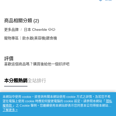
商品相關分類 (2)
更多品牌
日本 Cheerble 🐶🐱
寵物專區｜飲水器|美容機|餵食機
評價
喜歡這個商品嗎？購買後給他一個好評吧
本分類熱銷
全站排行
本網站中使用 cookie，欲查詢有關本網站使用 cookie 方式之詳情，及若您不希
熱門標籤
望在電腦上使用 cookie 時應如何變更電腦的 cookie 設定，請參閱本網站「
隱私
權條款
」之 Cookie 聲明。您繼續使用本網站即表示您同意本公司得按本網站使
用條款之 Cookie 聲明使用 cookie。
了解更多 >