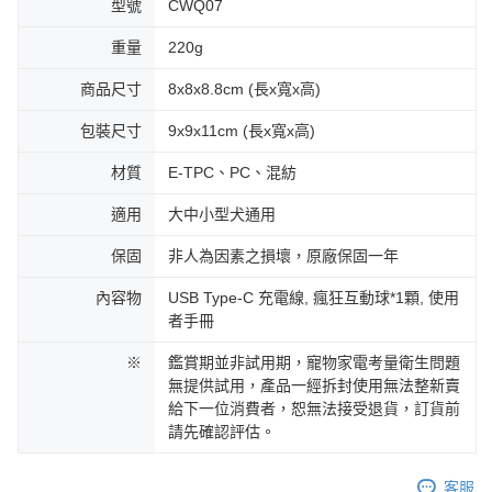
型號
CWQ07
重量
220g
商品尺寸
8x8x8.8cm (長x寬x高)
包裝尺寸
9x9x11cm (長x寬x高)
材質
E-TPC、PC、混紡
適用
大中小型犬通用
保固
非人為因素之損壞，原廠保固一年
內容物
USB Type-C 充電線, 瘋狂互動球*1顆, 使用
者手冊
※
鑑賞期並非試用期，寵物家電考量衛生問題
無提供試用，產品一經拆封使用無法整新賣
給下一位消費者，恕無法接受退貨，訂貨前
請先確認評估。
客服