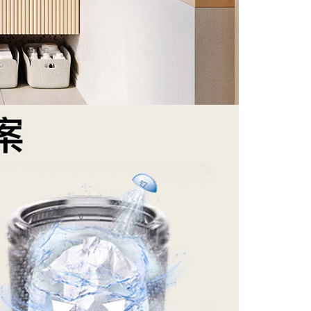
否成功請以「AFTEE先享後付 」之結帳頁面顯示為準，若有關於
功／繳費後需取消欲退款等相關疑問，請聯繫「AFTEE先享後
援中心」
https://netprotections.freshdesk.com/support/home
項】
恩沛科技股份有限公司提供之「AFTEE先享後付」服務完成之
依本服務之必要範圍內提供個人資料，並將交易相關給付款項請
讓予恩沛科技股份有限公司。
個人資料處理事宜，請瀏覽以下網址：
ee.tw/terms/#terms3
年的使用者請事先徵得法定代理人或監護人之同意方可使用
E先享後付」，若未經同意申辦者引起之損失，本公司不負相關責
AFTEE先享後付」時，將依據個別帳號之用戶狀況，依本公司
核予不同之上限額度；若仍有額度不足之情形，本公司將視審查
用戶進行身份認證。
一人註冊多個帳號或使用他人資訊註冊。若發現惡意使用之情
科技股份有限公司將有權停止該用戶之使用額度並採取法律行