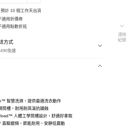
預計 10 個工作天出貨
不適用折價券
不適用點數折抵
清除
紀錄
送方式
490免運
次付款
期付款
0 利率 每期
NT$7,633
21家銀行
ash™ 智慧洗滌，提供最適洗衣動作
0 利率 每期
NT$3,816
21家銀行
庫商業銀行
第一商業銀行
鋼筒槽，耐用耐高溫抗鏽蝕
業銀行
彰化商業銀行
Unload™ 人體工學筒槽設計，舒適好拿取
庫商業銀行
第一商業銀行
業儲蓄銀行
台北富邦商業銀行
業銀行
彰化商業銀行
DD™ 直驅變頻，節能耐用，安靜低震動
華商業銀行
兆豐國際商業銀行
業儲蓄銀行
台北富邦商業銀行
小企業銀行
台中商業銀行