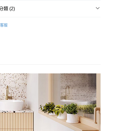
華商業銀行
兆豐國際商業銀行
台灣）商業銀行
華泰商業銀行
小企業銀行
台中商業銀行
類 (2)
業銀行
遠東國際商業銀行
台灣）商業銀行
華泰商業銀行
y
業銀行
永豐商業銀行
業銀行
遠東國際商業銀行
．LG 洗衣機/乾衣機
業銀行
星展（台灣）商業銀行
客服
業銀行
永豐商業銀行
際商業銀行
中國信託商業銀行
LG 全系列商品
業銀行
星展（台灣）商業銀行
天信用卡公司
際商業銀行
中國信託商業銀行
享後付
天信用卡公司
FTEE先享後付」】
先享後付是「在收到商品之後才付款」的支付方式。 讓您購物簡單
心！
：不需註冊會員、不需綁卡、不需儲值。
：只要手機號碼，簡訊認證，即可結帳。
：先確認商品／服務後，再付款。
EE先享後付」結帳流程】
00，滿NT$490(含以上)免運費
方式選擇「AFTEE先享後付」後，將跳轉至「AFTEE先享後
頁面，進行簡訊認證並確認金額後，即可完成結帳。
成立數日內，您將收到繳費通知簡訊。
費通知簡訊後14天內，點擊此簡訊中的連結，可透過四大超商
00
網路銀行／等多元方式進行付款，方視為交易完成。
：結帳手續完成當下不需立刻繳費，但若您需要取消訂單，請聯
的店家。未經商家同意取消之訂單仍視為有效，需透過AFTEE
繳納相關費用。