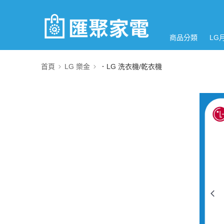
商品分類
LG
首頁
LG 樂金
．LG 洗衣機/乾衣機