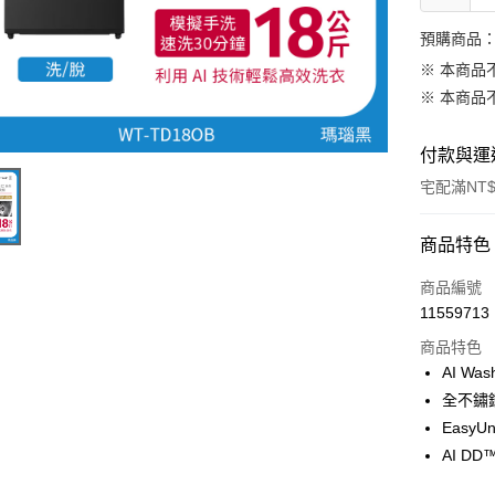
預購商品：
※ 本商品
※ 本商品
付款與運
宅配滿NT$
付款方式
商品特色
信用卡一
商品編號
11559713
信用卡分
商品特色
3 期 
AI W
6 期 
合作金
全不鏽
華南商
Easy
合作金
LINE Pay
上海商
華南商
AI 
國泰世
Apple Pay
上海商
臺灣中