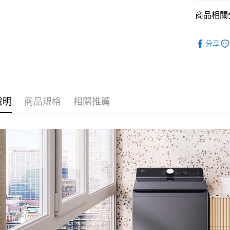
國泰世
匯豐（
悠遊付
臺灣中
商品相關分
聯邦商
匯豐（
Google Pa
元大商
聯邦商
LG 樂金
玉山商
分享
元大商
全盈+PAY
台新國
LG 樂金
玉山商
台灣樂
台新國
AFTEE先
台灣樂
相關說明
【關於「A
ATM付款
AFTEE
說明
商品規格
相關推薦
便利好安
１．簡單
２．便利
運送方式
３．安心
宅配
【「AFT
每筆NT$1
１．於結帳
付」結帳
黑貓
２．訂單
３．收到繳
每筆NT$2
／ATM／
※ 請注意
絡購買商品
先享後付