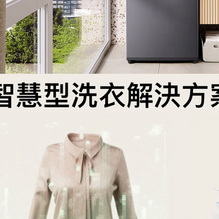
※ 交易是
是否繳費成
付客戶支
【注意事
１．透過由
交易，需
求債權轉
２．關於
https://aft
３．未成
「AFTE
任。
４．使用「
即時審查
結果請求
５．嚴禁
形，恩沛
動。