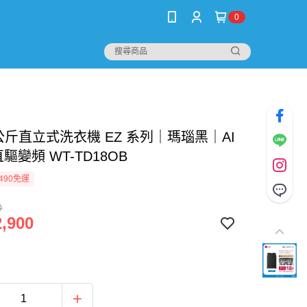
0
8公斤直立式洗衣機 EZ 系列｜瑪瑙黑｜AI
直驅變頻 WT-TD18OB
490免運
0
,900