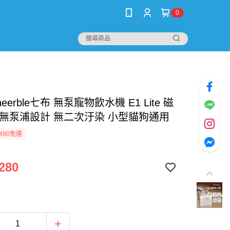
0
eerble七布 無泵寵物飲水機 E1 Lite 磁
 無泵浦設計 無二次汙染 小型貓狗通用
490免運
280