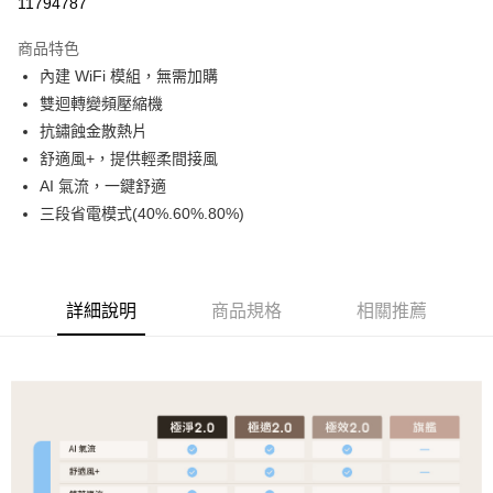
11794787
3 期 0 利率 每期
NT$9,336
21家銀行
商品特色
6 期 0 利率 每期
NT$4,668
21家銀行
合作金庫商業銀行
第一商業銀行
內建 WiFi 模組，無需加購
華南商業銀行
彰化商業銀行
合作金庫商業銀行
第一商業銀行
LINE Pay
雙迴轉變頻壓縮機
上海商業儲蓄銀行
台北富邦商業銀行
華南商業銀行
彰化商業銀行
國泰世華商業銀行
兆豐國際商業銀行
抗鏽蝕金散熱片
Apple Pay
上海商業儲蓄銀行
台北富邦商業銀行
臺灣中小企業銀行
台中商業銀行
舒適風+，提供輕柔間接風
國泰世華商業銀行
兆豐國際商業銀行
匯豐（台灣）商業銀行
華泰商業銀行
悠遊付
臺灣中小企業銀行
台中商業銀行
AI 氣流，一鍵舒適
聯邦商業銀行
遠東國際商業銀行
匯豐（台灣）商業銀行
華泰商業銀行
三段省電模式(40%.60%.80%)
Google Pay
元大商業銀行
永豐商業銀行
聯邦商業銀行
遠東國際商業銀行
玉山商業銀行
星展（台灣）商業銀行
元大商業銀行
永豐商業銀行
全盈+PAY
台新國際商業銀行
中國信託商業銀行
玉山商業銀行
星展（台灣）商業銀行
台灣樂天信用卡公司
台新國際商業銀行
中國信託商業銀行
大哥付你分期
詳細說明
商品規格
相關推薦
台灣樂天信用卡公司
相關說明
【大哥付你分期使用說明】
AFTEE先享後付
1.本服務由台灣大哥大提供，台灣大哥大用戶可立即使用無須另外申請。
2.付款方式選擇「大哥付你分期」，訂單成立後會自動跳轉到大哥付的交易
相關說明
流程，驗證手機門號後，選擇欲分期的期數、繳款截止日，確認付款後即完
【關於「AFTEE先享後付」】
成交易。
ATM付款
AFTEE先享後付是「在收到商品之後才付款」的支付方式。 讓您購物簡單
3.實際核准額度、可分期數及費用金額請依後續交易確認頁面所載為準。
便利好安心！
4.訂單成立30分鐘內，如未前往確認交易或遇審核未通過，訂單將自動取
１．簡單：不需註冊會員、不需綁卡、不需儲值。
運送方式
消。如遇「轉專審核」未通過狀況，表示未達大哥付你分期系統評分，恕無