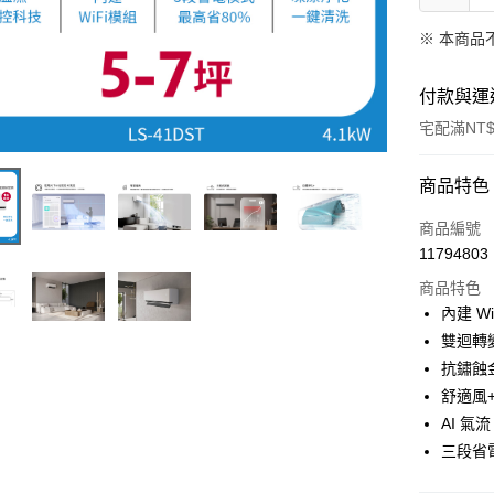
※ 本商品
付款與運
宅配滿NT$
付款方式
商品特色
信用卡一
商品編號
11794803
信用卡分
商品特色
3 期 
內建 W
6 期 
合作金
雙迴轉
華南商
抗鏽蝕
合作金
LINE Pay
上海商
華南商
舒適風
國泰世
Apple Pay
上海商
AI 氣
臺灣中
國泰世
三段省電
匯豐（
悠遊付
臺灣中
聯邦商
匯豐（