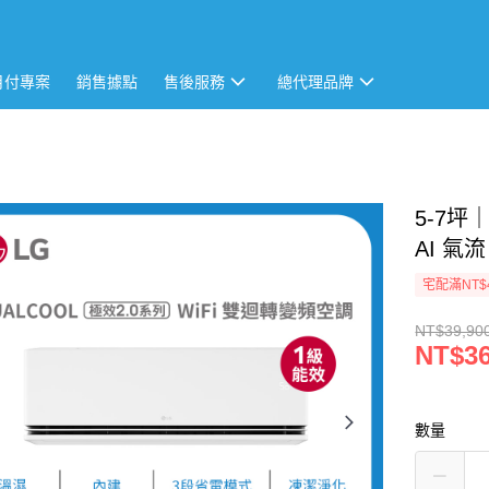
月付專案
銷售據點
售後服務
總代理品牌
5-7坪
AI 氣流
宅配滿NT$
NT$39,90
NT$36
數量