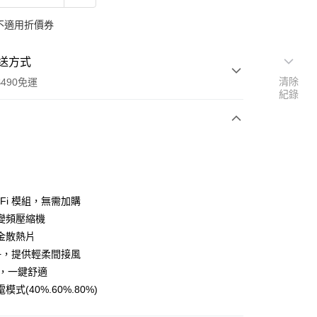
不適用折價券
送方式
清除
490免運
紀錄
次付款
期付款
0 利率 每期
NT$12,236
21家銀行
iFi 模組，無需加購
0 利率 每期
NT$6,118
21家銀行
庫商業銀行
第一商業銀行
變頻壓縮機
業銀行
彰化商業銀行
金散熱片
庫商業銀行
第一商業銀行
業儲蓄銀行
台北富邦商業銀行
業銀行
彰化商業銀行
+，提供輕柔間接風
華商業銀行
兆豐國際商業銀行
業儲蓄銀行
台北富邦商業銀行
流，一鍵舒適
小企業銀行
台中商業銀行
華商業銀行
兆豐國際商業銀行
模式(40%.60%.80%)
台灣）商業銀行
華泰商業銀行
小企業銀行
台中商業銀行
業銀行
遠東國際商業銀行
台灣）商業銀行
華泰商業銀行