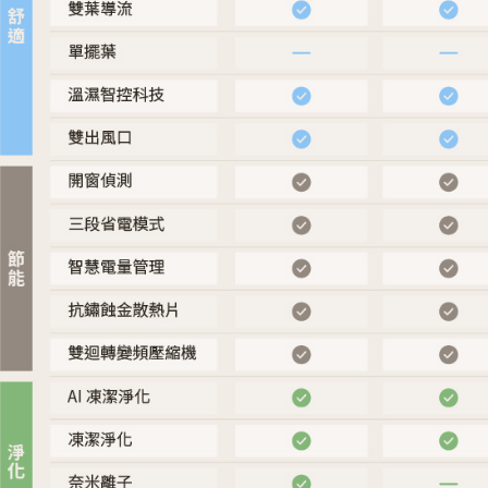
先享後付
2.基於同
※ 交易是
資料（包
是否繳費成
用，由本
付客戶支
3.完整用
【注意事
１．透過由
交易，需
求債權轉
２．關於
https://aft
３．未成
「AFTE
任。
４．使用「
即時審查
結果請求
５．嚴禁
形，恩沛
動。