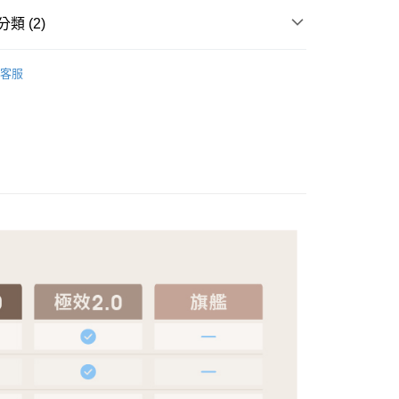
y
業銀行
永豐商業銀行
業銀行
遠東國際商業銀行
類 (2)
業銀行
星展（台灣）商業銀行
業銀行
永豐商業銀行
際商業銀行
中國信託商業銀行
業銀行
星展（台灣）商業銀行
LG 全系列商品
天信用卡公司
際商業銀行
中國信託商業銀行
分期
客服
天信用卡公司
｜2-9坪｜
你分期使用說明】
享後付
由台灣大哥大提供，台灣大哥大用戶可立即使用無須另外申請。
式選擇「大哥付你分期」，訂單成立後會自動跳轉到大哥付的交易
證手機門號後，選擇欲分期的期數、繳款截止日，確認付款後即
FTEE先享後付」】
。
先享後付是「在收到商品之後才付款」的支付方式。 讓您購物簡單
准額度、可分期數及費用金額請依後續交易確認頁面所載為準。
心！
立30分鐘內，如未前往確認交易或遇審核未通過，訂單將自動取
：不需註冊會員、不需綁卡、不需儲值。
「轉專審核」未通過狀況，表示未達大哥付你分期系統評分，恕
：只要手機號碼，簡訊認證，即可結帳。
評估內容。
：先確認商品／服務後，再付款。
式說明】
項不併入電信帳單，「大哥付你分期」於每月結算日後寄送繳費提
EE先享後付」結帳流程】
00，滿NT$490(含以上)免運費
方式選擇「AFTEE先享後付」後，將跳轉至「AFTEE先享後
訊連結打開帳單後，可選擇「超商條碼／台灣大直營門市／銀行轉
頁面，進行簡訊認證並確認金額後，即可完成結帳。
付／iPASS MONEY」等通路繳費。
成立數日內，您將收到繳費通知簡訊。
費通知簡訊後14天內，點擊此簡訊中的連結，可透過四大超商
00
項】
網路銀行／等多元方式進行付款，方視為交易完成。
係由「台灣大哥大股份有限公司」（以下簡稱本公司）所提供，讓
：結帳手續完成當下不需立刻繳費，但若您需要取消訂單，請聯
易時，得透過本服務購買商品或服務，並由商店將買賣／分期付
的店家。未經商家同意取消之訂單仍視為有效，需透過AFTEE
金債權讓與本公司後，依約使用本公司帳單繳交帳款。