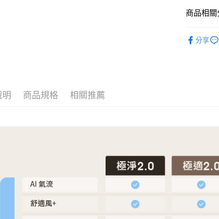
Google Pa
元大商
聯邦商
商品相關分
玉山商
元大商
全盈+PAY
台新國
玉山商
LG 樂金
台灣樂
台新國
大哥付你
分享
台灣樂
LG 樂金
相關說明
【大哥付
AFTEE先
1.本服務
2.付款方
相關說明
流程，驗
【關於「A
說明
商品規格
相關推薦
ATM付款
完成交易
AFTEE
3.實際核
便利好安
4.訂單成
１．簡單
消。如遇
２．便利
運送方式
無法說明
３．安心
【繳款方
宅配
1.分期款
【「AFT
醒簡訊。
每筆NT$1
１．於結帳
2.透過簡
付」結帳
帳／街口支
黑貓
２．訂單
３．收到繳
每筆NT$2
【注意事
／ATM／
1.本服務
※ 請注意
用戶於交
絡購買商品
款買賣價