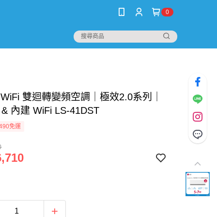
0
｜WiFi 雙迴轉變頻空調｜極效2.0系列｜
 & 內建 WiFi LS-41DST
490免運
0
,710