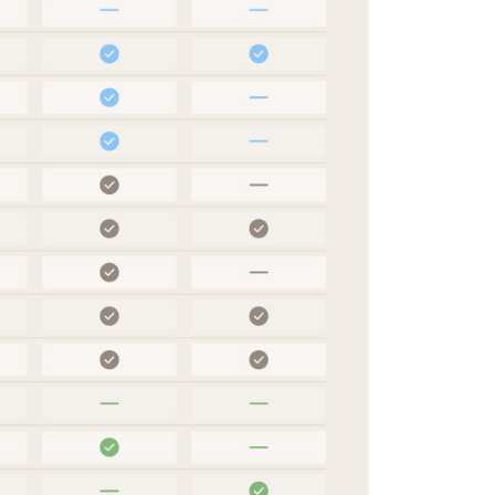
繳納相關費用。
意付款使用「大哥付你分期」之契約關係目的，商店將以您的個人
否成功請以「AFTEE先享後付 」之結帳頁面顯示為準，若有關於
含姓名、電話或地址）提供予台灣大哥大進項蒐集、處理及利
功／繳費後需取消欲退款等相關疑問，請聯繫「AFTEE先享後
公司與您本人進行分期帳單所需資料之確認、核對及更正。
援中心」
https://netprotections.freshdesk.com/support/home
戶服務條款，請詳閱以下連結：
https://oppay.tw/userRule
項】
恩沛科技股份有限公司提供之「AFTEE先享後付」服務完成之
依本服務之必要範圍內提供個人資料，並將交易相關給付款項請
讓予恩沛科技股份有限公司。
個人資料處理事宜，請瀏覽以下網址：
ee.tw/terms/#terms3
年的使用者請事先徵得法定代理人或監護人之同意方可使用
E先享後付」，若未經同意申辦者引起之損失，本公司不負相關責
AFTEE先享後付」時，將依據個別帳號之用戶狀況，依本公司
核予不同之上限額度；若仍有額度不足之情形，本公司將視審查
用戶進行身份認證。
一人註冊多個帳號或使用他人資訊註冊。若發現惡意使用之情
科技股份有限公司將有權停止該用戶之使用額度並採取法律行