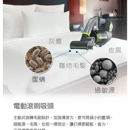
黑貓
結帳頁面，進行簡訊認證並確認金額後，即可完成結帳。
２．訂單成立數日內，您將收到繳費通知簡訊。
每筆NT$200
３．收到繳費通知簡訊後14天內，點擊此簡訊中的連結，可透過四大超商／
ATM／網路銀行／等多元方式進行付款，方視為交易完成。
※ 請注意：結帳手續完成當下不需立刻繳費，但若您需要取消訂單，請聯絡
購買商品的店家。未經商家同意取消之訂單仍視為有效，需透過AFTEE先享
後付繳納相關費用。
※ 交易是否成功請以「AFTEE先享後付 」之結帳頁面顯示為準，若有關於
是否繳費成功／繳費後需取消欲退款等相關疑問，請聯繫「AFTEE先享後付
客戶支援中心」
https://netprotections.freshdesk.com/support/home
【注意事項】
１．透過由恩沛科技股份有限公司提供之「AFTEE先享後付」服務完成之交
易，需依本服務之必要範圍內提供個人資料，並將交易相關給付款項請求債
權轉讓予恩沛科技股份有限公司。
２．關於個人資料處理事宜，請瀏覽以下網址：
https://aftee.tw/terms/#terms3
３．未成年的使用者請事先徵得法定代理人或監護人之同意方可使用
「AFTEE先享後付」，若未經同意申辦者引起之損失，本公司不負相關責
任。
４．使用「AFTEE先享後付」時，將依據個別帳號之用戶狀況，依本公司即
時審查核予不同之上限額度；若仍有額度不足之情形，本公司將視審查結果
請求用戶進行身份認證。
５．嚴禁一人註冊多個帳號或使用他人資訊註冊。若發現惡意使用之情形，
恩沛科技股份有限公司將有權停止該用戶之使用額度並採取法律行動。