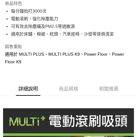
商品特色
6 期 0 利率 每期
NT$248
21家銀行
合作金庫商業銀行
第一商業銀行
每分鐘拍打3000次
華南商業銀行
彰化商業銀行
合作金庫商業銀行
第一商業銀行
LINE Pay
電動滾刷，強化除塵能力
上海商業儲蓄銀行
台北富邦商業銀行
華南商業銀行
彰化商業銀行
國泰世華商業銀行
兆豐國際商業銀行
可有效去除塵蟎及PM2.5等過敏源
Apple Pay
上海商業儲蓄銀行
台北富邦商業銀行
臺灣中小企業銀行
台中商業銀行
適用於床舖、棉被、枕頭、汽車座椅、沙發等傢俱清潔
國泰世華商業銀行
兆豐國際商業銀行
匯豐（台灣）商業銀行
華泰商業銀行
悠遊付
臺灣中小企業銀行
台中商業銀行
聯邦商業銀行
遠東國際商業銀行
銷售重點
匯豐（台灣）商業銀行
華泰商業銀行
Google Pay
元大商業銀行
永豐商業銀行
適用於 MULTI PLUS、MULTI PLUS K9、Power Floor、Power
聯邦商業銀行
遠東國際商業銀行
玉山商業銀行
星展（台灣）商業銀行
元大商業銀行
永豐商業銀行
Floor K9
全盈+PAY
台新國際商業銀行
中國信託商業銀行
玉山商業銀行
星展（台灣）商業銀行
台灣樂天信用卡公司
台新國際商業銀行
中國信託商業銀行
AFTEE先享後付
台灣樂天信用卡公司
相關說明
【關於「AFTEE先享後付」】
詳細說明
商品規格
相關推薦
ATM付款
AFTEE先享後付是「在收到商品之後才付款」的支付方式。 讓您購物簡單
便利好安心！
１．簡單：不需註冊會員、不需綁卡、不需儲值。
運送方式
２．便利：只要手機號碼，簡訊認證，即可結帳。
３．安心：先確認商品／服務後，再付款。
宅配
每筆NT$100，滿NT$490(含以上)免運費
【「AFTEE先享後付」結帳流程】
１．於結帳方式選擇「AFTEE先享後付」後，將跳轉至「AFTEE先享後付」