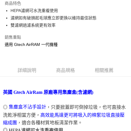
商品特色
6 期 0 利率 每期
NT$81
21家銀行
合作金庫商業銀行
第一商業銀行
HEPA濾網可水洗重複使用
華南商業銀行
彰化商業銀行
合作金庫商業銀行
第一商業銀行
LINE Pay
濾網如有破損起毛球應立即更換以維持最佳狀態
上海商業儲蓄銀行
台北富邦商業銀行
華南商業銀行
彰化商業銀行
國泰世華商業銀行
兆豐國際商業銀行
雙濾網過濾系統更有效率
Apple Pay
上海商業儲蓄銀行
台北富邦商業銀行
臺灣中小企業銀行
台中商業銀行
國泰世華商業銀行
兆豐國際商業銀行
銷售重點
匯豐（台灣）商業銀行
華泰商業銀行
悠遊付
臺灣中小企業銀行
台中商業銀行
聯邦商業銀行
遠東國際商業銀行
適用 Gtech AirRAM 一代機種
匯豐（台灣）商業銀行
華泰商業銀行
Google Pay
元大商業銀行
永豐商業銀行
聯邦商業銀行
遠東國際商業銀行
玉山商業銀行
星展（台灣）商業銀行
元大商業銀行
永豐商業銀行
全盈+PAY
台新國際商業銀行
中國信託商業銀行
玉山商業銀行
星展（台灣）商業銀行
台灣樂天信用卡公司
台新國際商業銀行
詳細說明
商品規格
中國信託商業銀行
相關推薦
AFTEE先享後付
台灣樂天信用卡公司
相關說明
【關於「AFTEE先享後付」】
ATM付款
AFTEE先享後付是「在收到商品之後才付款」的支付方式。 讓您購物簡單
英國 Gtech AirRam 原廠專用集塵盒(含濾網)
便利好安心！
１．簡單：不需註冊會員、不需綁卡、不需儲值。
運送方式
２．便利：只要手機號碼，簡訊認證，即可結帳。
集塵盒不沾手設計
，只要掀蓋即可倒掉垃圾，也可直接水
◎
３．安心：先確認商品／服務後，再付款。
宅配
洗乾淨相當方便，
高效能馬達更可將吸入的棉絮垃圾直接壓
每筆NT$100，滿NT$490(含以上)免運費
【「AFTEE先享後付」結帳流程】
縮成團
，適合各種材質地板清潔作業。
１．於結帳方式選擇「AFTEE先享後付」後，將跳轉至「AFTEE先享後付」
◎ HEPA濾網可水洗重複使用