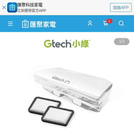
匯聚科技家電
開啟APP
立刻使用官方APP
0
1
/
3