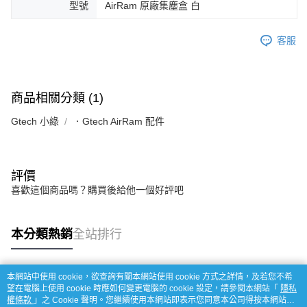
型號
AirRam 原廠集塵盒 白
客服
商品相關分類 (1)
Gtech 小綠
．Gtech AirRam 配件
評價
喜歡這個商品嗎？購買後給他一個好評吧
本分類熱銷
全站排行
本網站中使用 cookie，欲查詢有關本網站使用 cookie 方式之詳情，及若您不希
熱門標籤
望在電腦上使用 cookie 時應如何變更電腦的 cookie 設定，請參閱本網站「
隱私
權條款
」之 Cookie 聲明。您繼續使用本網站即表示您同意本公司得按本網站使