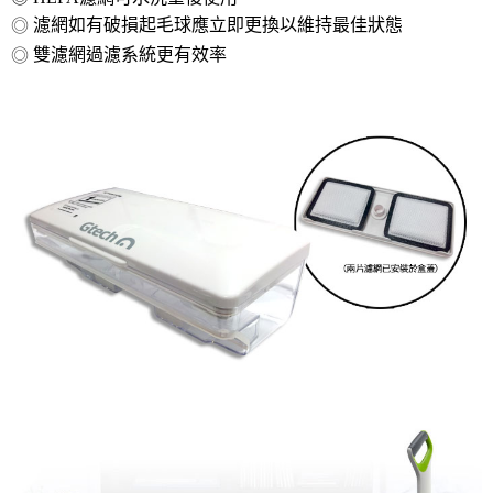
黑貓
結帳頁面，進行簡訊認證並確認金額後，即可完成結帳。
２．訂單成立數日內，您將收到繳費通知簡訊。
濾網如有破損起毛球應立即更換以維持最佳狀態
◎
每筆NT$200
３．收到繳費通知簡訊後14天內，點擊此簡訊中的連結，可透過四大超商／
雙濾網過濾系統更有效率
◎
ATM／網路銀行／等多元方式進行付款，方視為交易完成。
※ 請注意：結帳手續完成當下不需立刻繳費，但若您需要取消訂單，請聯絡
購買商品的店家。未經商家同意取消之訂單仍視為有效，需透過AFTEE先享
後付繳納相關費用。
※ 交易是否成功請以「AFTEE先享後付 」之結帳頁面顯示為準，若有關於
是否繳費成功／繳費後需取消欲退款等相關疑問，請聯繫「AFTEE先享後付
客戶支援中心」
https://netprotections.freshdesk.com/support/home
【注意事項】
１．透過由恩沛科技股份有限公司提供之「AFTEE先享後付」服務完成之交
易，需依本服務之必要範圍內提供個人資料，並將交易相關給付款項請求債
權轉讓予恩沛科技股份有限公司。
２．關於個人資料處理事宜，請瀏覽以下網址：
https://aftee.tw/terms/#terms3
３．未成年的使用者請事先徵得法定代理人或監護人之同意方可使用
「AFTEE先享後付」，若未經同意申辦者引起之損失，本公司不負相關責
任。
４．使用「AFTEE先享後付」時，將依據個別帳號之用戶狀況，依本公司即
時審查核予不同之上限額度；若仍有額度不足之情形，本公司將視審查結果
請求用戶進行身份認證。
５．嚴禁一人註冊多個帳號或使用他人資訊註冊。若發現惡意使用之情形，
恩沛科技股份有限公司將有權停止該用戶之使用額度並採取法律行動。