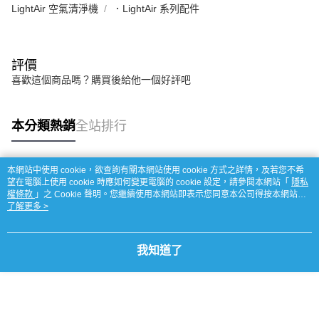
LightAir 空氣清淨機
．LightAir 系列配件
評價
喜歡這個商品嗎？購買後給他一個好評吧
本分類熱銷
全站排行
本網站中使用 cookie，欲查詢有關本網站使用 cookie 方式之詳情，及若您不希
熱門標籤
望在電腦上使用 cookie 時應如何變更電腦的 cookie 設定，請參閱本網站「
隱私
權條款
」之 Cookie 聲明。您繼續使用本網站即表示您同意本公司得按本網站使
用條款之 Cookie 聲明使用 cookie。
了解更多 >
我知道了