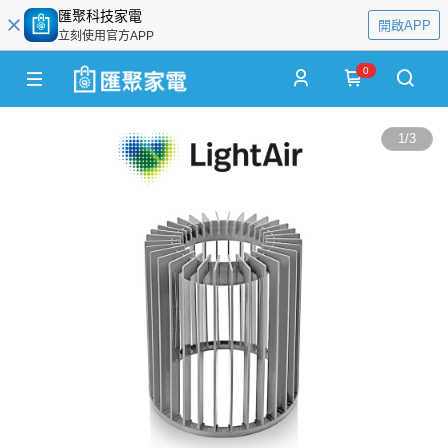
匯聚科技家電
開啟APP
立刻使用官方APP
0
1
/
3