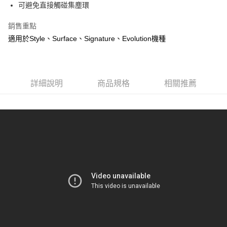
可避免直接觸碰集塵環
華南商業銀行
彰化商業銀行
合作金庫商業銀行
第一商業銀行
LINE Pay
上海商業儲蓄銀行
台北富邦商業銀行
華南商業銀行
彰化商業銀行
銷售重點
國泰世華商業銀行
兆豐國際商業銀行
Apple Pay
上海商業儲蓄銀行
台北富邦商業銀行
適用於Style、Surface、Signature、Evolution機種
臺灣中小企業銀行
台中商業銀行
國泰世華商業銀行
兆豐國際商業銀行
匯豐（台灣）商業銀行
華泰商業銀行
悠遊付
臺灣中小企業銀行
台中商業銀行
聯邦商業銀行
遠東國際商業銀行
匯豐（台灣）商業銀行
華泰商業銀行
Google Pay
元大商業銀行
永豐商業銀行
聯邦商業銀行
遠東國際商業銀行
玉山商業銀行
詳細說明
商品規格
星展（台灣）商業銀行
相關推薦
元大商業銀行
永豐商業銀行
全盈+PAY
台新國際商業銀行
中國信託商業銀行
玉山商業銀行
星展（台灣）商業銀行
台灣樂天信用卡公司
台新國際商業銀行
中國信託商業銀行
AFTEE先享後付
台灣樂天信用卡公司
相關說明
【關於「AFTEE先享後付」】
ATM付款
AFTEE先享後付是「在收到商品之後才付款」的支付方式。 讓您購物簡單
便利好安心！
１．簡單：不需註冊會員、不需綁卡、不需儲值。
運送方式
２．便利：只要手機號碼，簡訊認證，即可結帳。
３．安心：先確認商品／服務後，再付款。
宅配
每筆NT$100，滿NT$490(含以上)免運費
【「AFTEE先享後付」結帳流程】
１．於結帳方式選擇「AFTEE先享後付」後，將跳轉至「AFTEE先享後付」
黑貓
結帳頁面，進行簡訊認證並確認金額後，即可完成結帳。
２．訂單成立數日內，您將收到繳費通知簡訊。