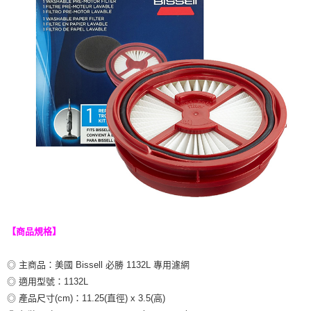
每筆NT$200
３．收到繳費通知簡訊後14天內，點擊此簡訊中的連結，可透過四大超商／
ATM／網路銀行／等多元方式進行付款，方視為交易完成。
※ 請注意：結帳手續完成當下不需立刻繳費，但若您需要取消訂單，請聯絡
購買商品的店家。未經商家同意取消之訂單仍視為有效，需透過AFTEE先享
後付繳納相關費用。
※ 交易是否成功請以「AFTEE先享後付 」之結帳頁面顯示為準，若有關於
是否繳費成功／繳費後需取消欲退款等相關疑問，請聯繫「AFTEE先享後付
客戶支援中心」
https://netprotections.freshdesk.com/support/home
【注意事項】
１．透過由恩沛科技股份有限公司提供之「AFTEE先享後付」服務完成之交
易，需依本服務之必要範圍內提供個人資料，並將交易相關給付款項請求債
權轉讓予恩沛科技股份有限公司。
２．關於個人資料處理事宜，請瀏覽以下網址：
https://aftee.tw/terms/#terms3
３．未成年的使用者請事先徵得法定代理人或監護人之同意方可使用
「AFTEE先享後付」，若未經同意申辦者引起之損失，本公司不負相關責
任。
【商品規格】
４．使用「AFTEE先享後付」時，將依據個別帳號之用戶狀況，依本公司即
時審查核予不同之上限額度；若仍有額度不足之情形，本公司將視審查結果
請求用戶進行身份認證。
◎ 主商品：美國 Bissell 必勝 1132L 專用濾網
５．嚴禁一人註冊多個帳號或使用他人資訊註冊。若發現惡意使用之情形，
◎ 適用型號：1132L
恩沛科技股份有限公司將有權停止該用戶之使用額度並採取法律行動。
◎ 產品尺寸(cm)：11.25(直徑) x 3.5(高)