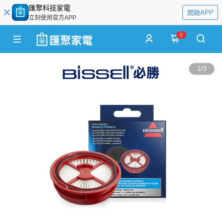
匯聚科技家電
開啟APP
立刻使用官方APP
0
1
/
3