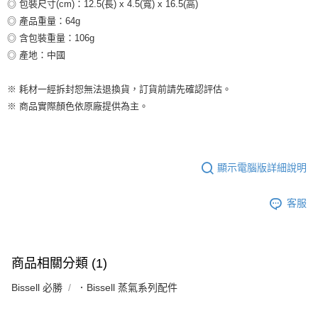
◎ 包裝尺寸(cm)：12.5(長) x 4.5(寬) x 16.5(高)
◎ 產品重量：64g
◎ 含包裝重量：106g
◎ 產地：中國
※ 耗材一經拆封恕無法退換貨，訂貨前請先確認評估。
※ 商品實際顏色依原廠提供為主。
顯示電腦版詳細說明
客服
商品相關分類 (1)
Bissell 必勝
．Bissell 蒸氣系列配件