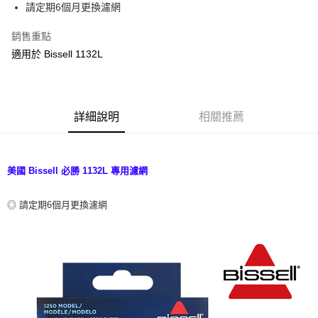
請定期6個月更換濾網
華南商業銀行
彰化商業銀行
合作金庫商業銀行
第一商業銀行
LINE Pay
上海商業儲蓄銀行
台北富邦商業銀行
華南商業銀行
彰化商業銀行
銷售重點
國泰世華商業銀行
兆豐國際商業銀行
Apple Pay
上海商業儲蓄銀行
台北富邦商業銀行
適用於 Bissell 1132L
臺灣中小企業銀行
台中商業銀行
國泰世華商業銀行
兆豐國際商業銀行
匯豐（台灣）商業銀行
華泰商業銀行
悠遊付
臺灣中小企業銀行
台中商業銀行
聯邦商業銀行
遠東國際商業銀行
匯豐（台灣）商業銀行
華泰商業銀行
Google Pay
元大商業銀行
永豐商業銀行
聯邦商業銀行
遠東國際商業銀行
玉山商業銀行
詳細說明
星展（台灣）商業銀行
相關推薦
元大商業銀行
永豐商業銀行
全盈+PAY
台新國際商業銀行
中國信託商業銀行
玉山商業銀行
星展（台灣）商業銀行
台灣樂天信用卡公司
台新國際商業銀行
中國信託商業銀行
AFTEE先享後付
台灣樂天信用卡公司
相關說明
美國 Bissell 必勝 1132L 專用濾網
【關於「AFTEE先享後付」】
ATM付款
AFTEE先享後付是「在收到商品之後才付款」的支付方式。 讓您購物簡單
◎ 請定期6個月更換濾網
便利好安心！
１．簡單：不需註冊會員、不需綁卡、不需儲值。
運送方式
２．便利：只要手機號碼，簡訊認證，即可結帳。
３．安心：先確認商品／服務後，再付款。
宅配
每筆NT$100，滿NT$490(含以上)免運費
【「AFTEE先享後付」結帳流程】
１．於結帳方式選擇「AFTEE先享後付」後，將跳轉至「AFTEE先享後付」
黑貓
結帳頁面，進行簡訊認證並確認金額後，即可完成結帳。
２．訂單成立數日內，您將收到繳費通知簡訊。