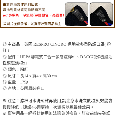
◎ 主商品：英國 RESPRO CINQRO 運動款多重防護口罩( 粉
紅 )
◎ 配件：HEPA靜電式二合一多層濾棉x1、DACC特殊機能活
性碳纖濾棉x1
◎ 顏色：粉紅
◎ 尺寸：長14 x 寬4 x 高30 cm
◎ 重量：175g
◎ 產地：英國原裝進口
※ 注意：濾棉可水洗晾乾再使用,請注意水洗次數越多,效能會
慢慢降低；建議4-6週更換一次濾棉以達最佳效果。
※ 衛生用品一經拆封使用無法退貨與換貨，訂貨前請先確認