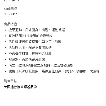
信用卡一次付款
商品編號
信用卡分期付款
3300807
3 期 0 利率 每期
NT$266
21家銀行
商品特色
6 期 0 利率 每期
NT$133
21家銀行
合作金庫商業銀行
第一商業銀行
機車通勤、戶外健身、出遊、運動首選
華南商業銀行
彰化商業銀行
合作金庫商業銀行
第一商業銀行
LINE Pay
有效阻隔0.1-1微米的懸浮微粒
上海商業儲蓄銀行
台北富邦商業銀行
華南商業銀行
彰化商業銀行
國泰世華商業銀行
兆豐國際商業銀行
活性碳纖可過濾有害化學物質、氣體
Apple Pay
上海商業儲蓄銀行
台北富邦商業銀行
臺灣中小企業銀行
台中商業銀行
透氣呼氣閥，配戴不潮濕悶熱
國泰世華商業銀行
兆豐國際商業銀行
匯豐（台灣）商業銀行
華泰商業銀行
悠遊付
臺灣中小企業銀行
台中商業銀行
舒適彈性材質，良好密合肌膚
聯邦商業銀行
遠東國際商業銀行
匯豐（台灣）商業銀行
華泰商業銀行
眼鏡族不再煩惱鏡片起霧
Google Pay
元大商業銀行
永豐商業銀行
聯邦商業銀行
遠東國際商業銀行
內含一款HEPA靜電式濾棉與一款活性碳濾棉
玉山商業銀行
星展（台灣）商業銀行
元大商業銀行
永豐商業銀行
全盈+PAY
濾棉可水洗晾乾使用，為達最佳效果，建議4-6週更換一次濾棉
台新國際商業銀行
中國信託商業銀行
玉山商業銀行
星展（台灣）商業銀行
台灣樂天信用卡公司
台新國際商業銀行
中國信託商業銀行
AFTEE先享後付
銷售重點
台灣樂天信用卡公司
相關說明
英國過敏協會認證品牌
【關於「AFTEE先享後付」】
ATM付款
AFTEE先享後付是「在收到商品之後才付款」的支付方式。 讓您購物簡單
便利好安心！
１．簡單：不需註冊會員、不需綁卡、不需儲值。
運送方式