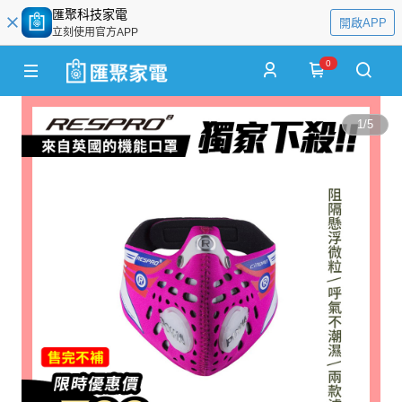
匯聚科技家電
開啟APP
立刻使用官方APP
0
1
/
5