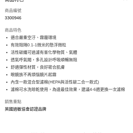
信用卡一次付款
商品編號
信用卡分期付款
3300946
3 期 0 利率 每期
NT$266
21家銀行
商品特色
6 期 0 利率 每期
NT$133
21家銀行
合作金庫商業銀行
第一商業銀行
適合嚴重空汙、霧霾環境
華南商業銀行
彰化商業銀行
合作金庫商業銀行
第一商業銀行
LINE Pay
有效阻隔0.1-1微米的懸浮微粒
上海商業儲蓄銀行
台北富邦商業銀行
華南商業銀行
彰化商業銀行
國泰世華商業銀行
兆豐國際商業銀行
活性碳纖可過濾有害化學物質、氣體
Apple Pay
上海商業儲蓄銀行
台北富邦商業銀行
臺灣中小企業銀行
台中商業銀行
透氣呼氣閥，多孔設計呼吸順暢無阻
國泰世華商業銀行
兆豐國際商業銀行
匯豐（台灣）商業銀行
華泰商業銀行
悠遊付
臺灣中小企業銀行
台中商業銀行
舒適彈性材質，良好密合肌膚
聯邦商業銀行
遠東國際商業銀行
匯豐（台灣）商業銀行
華泰商業銀行
眼鏡族不再煩惱鏡片起霧
Google Pay
元大商業銀行
永豐商業銀行
聯邦商業銀行
遠東國際商業銀行
內含一款混合型濾棉(HEPA與活性碳二合一款式)
玉山商業銀行
星展（台灣）商業銀行
元大商業銀行
永豐商業銀行
全盈+PAY
濾棉可水洗晾乾使用，為達最佳效果，建議4-6週更換一次濾棉
台新國際商業銀行
中國信託商業銀行
玉山商業銀行
星展（台灣）商業銀行
台灣樂天信用卡公司
台新國際商業銀行
中國信託商業銀行
AFTEE先享後付
銷售重點
台灣樂天信用卡公司
相關說明
英國過敏協會認證品牌
【關於「AFTEE先享後付」】
ATM付款
AFTEE先享後付是「在收到商品之後才付款」的支付方式。 讓您購物簡單
便利好安心！
１．簡單：不需註冊會員、不需綁卡、不需儲值。
運送方式