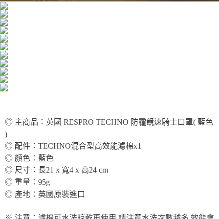
◎ 主商品：英國 RESPRO TECHNO 防霾競速騎士口罩( 藍色
)
◎ 配件：TECHNO混合型高效能濾棉x1
◎ 顏色：
藍
色
◎ 尺寸：長21 x 寬4 x 高24 cm
◎ 重量：95g
◎ 產地：英國原裝進口
※ 注意：濾棉可水洗晾乾再使用,請注意水洗次數越多,效能會