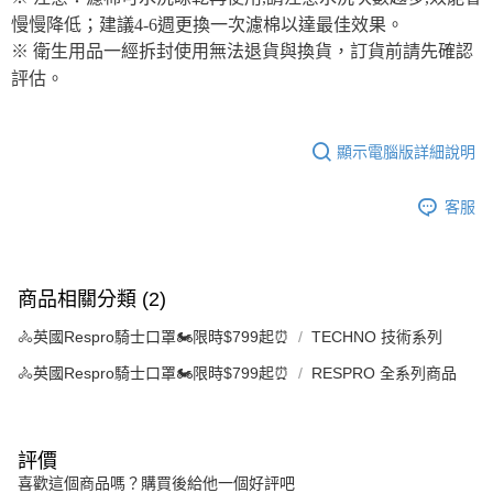
慢慢降低；建議4-6週更換一次濾棉以達最佳效果。
※ 衛生用品一經拆封使用無法退貨與換貨，訂貨前請先確認
評估。
顯示電腦版詳細說明
客服
商品相關分類 (2)
🚴英國Respro騎士口罩🏍️限時$799起⏰
TECHNO 技術系列
🚴英國Respro騎士口罩🏍️限時$799起⏰
RESPRO 全系列商品
評價
喜歡這個商品嗎？購買後給他一個好評吧