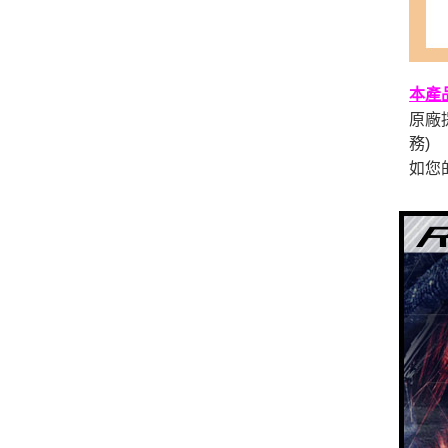
本產
原廠
務)
如您