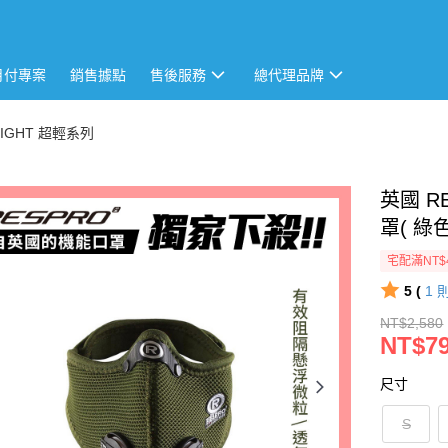
月付專案
銷售據點
售後服務
總代理品牌
LIGHT 超輕系列
英國 R
罩( 綠色
宅配滿NT$
5 (
1
NT$2,580
NT$7
尺寸
S