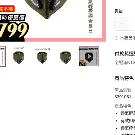
數量
※ 本商品
付款與運
宅配滿NT$
付款方式
商品特色
信用卡一
商品編號
3301051
信用卡分
商品特色
3 期 
透氣輕
6 期 
合作金
有效阻隔
華南商
透氣呼
合作金
LINE Pay
上海商
華南商