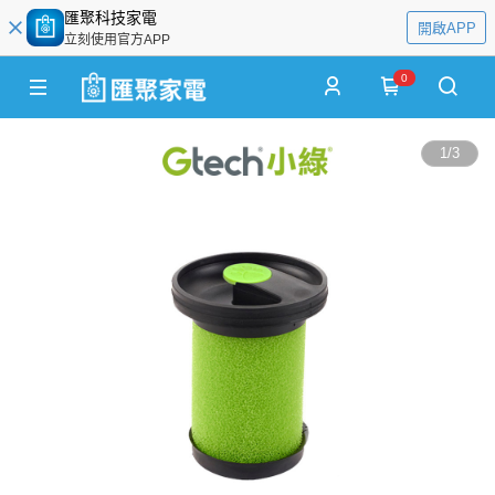
匯聚科技家電
開啟APP
立刻使用官方APP
0
1
/
3