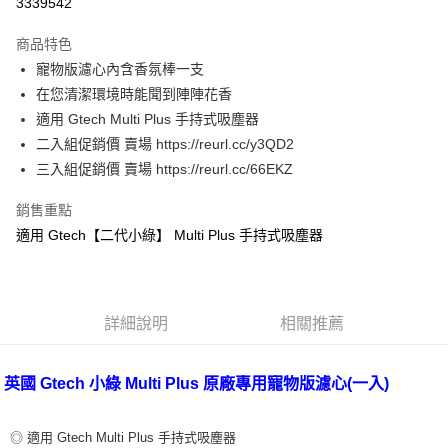
3339542
3 期 0 利率 每期
NT$196
21家銀行
商品特色
6 期 0 利率 每期
NT$98
21家銀行
合作金庫商業銀行
第一商業銀行
寵物版濾心內含香氛棒一支
華南商業銀行
彰化商業銀行
合作金庫商業銀行
第一商業銀行
LINE Pay
在您清潔環境時能聞到陣陣花香
上海商業儲蓄銀行
台北富邦商業銀行
華南商業銀行
彰化商業銀行
國泰世華商業銀行
兆豐國際商業銀行
適用 Gtech Multi Plus 手持式吸塵器
Apple Pay
上海商業儲蓄銀行
台北富邦商業銀行
臺灣中小企業銀行
台中商業銀行
二入組促銷價 賣場 https://reurl.cc/y3QD2
國泰世華商業銀行
兆豐國際商業銀行
匯豐（台灣）商業銀行
華泰商業銀行
悠遊付
臺灣中小企業銀行
台中商業銀行
三入組促銷價 賣場 https://reurl.cc/66EKZ
聯邦商業銀行
遠東國際商業銀行
匯豐（台灣）商業銀行
華泰商業銀行
Google Pay
元大商業銀行
永豐商業銀行
銷售重點
聯邦商業銀行
遠東國際商業銀行
玉山商業銀行
星展（台灣）商業銀行
元大商業銀行
永豐商業銀行
適用 Gtech【二代小綠】 Multi Plus 手持式吸塵器
全盈+PAY
台新國際商業銀行
中國信託商業銀行
玉山商業銀行
星展（台灣）商業銀行
台灣樂天信用卡公司
台新國際商業銀行
中國信託商業銀行
AFTEE先享後付
台灣樂天信用卡公司
相關說明
【關於「AFTEE先享後付」】
詳細說明
相關推薦
ATM付款
AFTEE先享後付是「在收到商品之後才付款」的支付方式。 讓您購物簡單
便利好安心！
１．簡單：不需註冊會員、不需綁卡、不需儲值。
英國 Gtech 小綠 Multi Plus 原廠專用寵物版濾心(一入)
運送方式
２．便利：只要手機號碼，簡訊認證，即可結帳。
３．安心：先確認商品／服務後，再付款。
宅配
◎ 適用 Gtech Multi Plus 手持式吸塵器
每筆NT$100，滿NT$490(含以上)免運費
【「AFTEE先享後付」結帳流程】