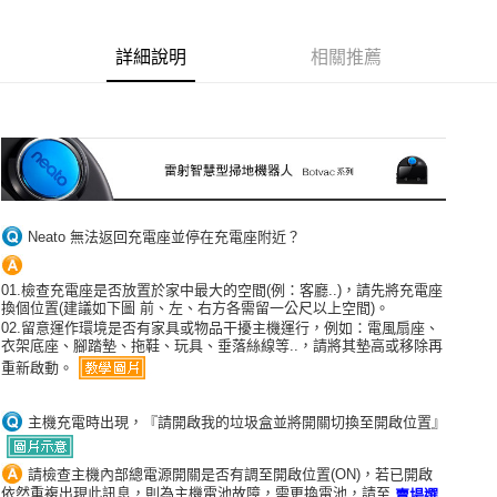
Apple Pay
詳細說明
相關推薦
悠遊付
Google Pay
全盈+PAY
AFTEE先享後付
相關說明
Neato 無法返回充電座並停在充電座附近？
【關於「AFTEE先享後付」】
ATM付款
AFTEE先享後付是「在收到商品之後才付款」的支付方式。 讓您購物簡單
便利好安心！
01.檢查充電座是否放置於家中最大的空間(例：客廳..)，請先將充電座
１．簡單：不需註冊會員、不需綁卡、不需儲值。
換個位置(建議如下圖 前、左、右方各需留一公尺以上空間)。
運送方式
２．便利：只要手機號碼，簡訊認證，即可結帳。
02.留意運作環境是否有家具或物品干擾主機運行，例如：電風扇座、
３．安心：先確認商品／服務後，再付款。
衣架底座、腳踏墊、拖鞋、玩具、垂落絲線等..，請將其墊高或移除再
宅配
重新啟動。
每筆NT$100，滿NT$490(含以上)免運費
【「AFTEE先享後付」結帳流程】
１．於結帳方式選擇「AFTEE先享後付」後，將跳轉至「AFTEE先享後付」
黑貓
主機充電時出現，『請開啟我的垃圾盒並將開關切換至開啟位置』
結帳頁面，進行簡訊認證並確認金額後，即可完成結帳。
２．訂單成立數日內，您將收到繳費通知簡訊。
每筆NT$200
３．收到繳費通知簡訊後14天內，點擊此簡訊中的連結，可透過四大超商／
請檢查主機內部總電源開關是否有調至開啟位置(ON)，若已開啟
ATM／網路銀行／等多元方式進行付款，方視為交易完成。
依然重複出現此訊息，則為主機電池故障，需更換電池，請至
賣場選