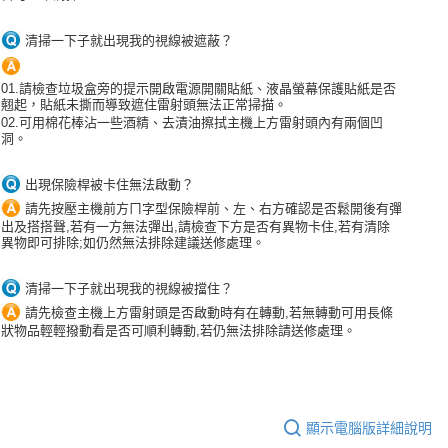
清掃一下子就出現我的視線被遮蔽？
01.請檢查垃圾盒旁的提示開啟電源開關貼紙、液晶螢幕保護貼紙是否
翹起，貼紙未撕而導致遮住雷射頭無法正常掃描。
02.可用棉花棒沾一些酒精、去漬油擦拭主機上方雷射頭內有兩個凹
洞。
出現保險桿被卡住無法啟動？
請先按壓主機前方ㄇ字型保險桿前、左、右方確認是否鬆開後有彈
出及搭搭聲,若有一方無法彈出,請檢查下方是否有異物卡住,若有清除
異物即可排除;如仍然無法排除建議送修處理。
清掃一下子就出現我的視線被擋住？
請先檢查主機上方雷射頭是否啟動時有在轉動,若無轉動可用長條
狀物品輕輕撥動看是否可順利轉動,若仍無法排除請送修處理。
顯示電腦版詳細說明