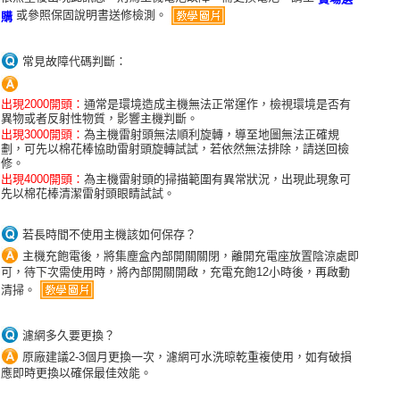
※ 請注意：結帳手續完成當下不需立刻繳費，但若您需要取消訂單，請聯絡
或參照保固說明書送修檢測。
購
購買商品的店家。未經商家同意取消之訂單仍視為有效，需透過AFTEE先享
後付繳納相關費用。
※ 交易是否成功請以「AFTEE先享後付 」之結帳頁面顯示為準，若有關於
常見故障代碼判斷：
是否繳費成功／繳費後需取消欲退款等相關疑問，請聯繫「AFTEE先享後付
客戶支援中心」
https://netprotections.freshdesk.com/support/home
出現2000開頭：
通常是環境造成主機無法正常運作，檢視環境是否有
【注意事項】
異物或者反射性物質，影響主機判斷。
１．透過由恩沛科技股份有限公司提供之「AFTEE先享後付」服務完成之交
出現3000開頭：
為主機雷射頭無法順利旋轉，導至地圖無法正確規
劃，可先以棉花棒協助雷射頭旋轉試試，若依然無法排除，請送回檢
易，需依本服務之必要範圍內提供個人資料，並將交易相關給付款項請求債
修。
權轉讓予恩沛科技股份有限公司。
出現4000開頭：
為主機雷射頭的掃描範圍有異常狀況，出現此現象可
２．關於個人資料處理事宜，請瀏覽以下網址：
先以棉花棒清潔雷射頭眼睛試試。
https://aftee.tw/terms/#terms3
３．未成年的使用者請事先徵得法定代理人或監護人之同意方可使用
「AFTEE先享後付」，若未經同意申辦者引起之損失，本公司不負相關責
若長時間不使用主機該如何保存？
任。
主機充飽電後，將集塵盒內部開關關閉，離開充電座放置陰涼處即
４．使用「AFTEE先享後付」時，將依據個別帳號之用戶狀況，依本公司即
可，待下次需使用時，將內部開關開啟，充電充飽12小時後，再啟動
時審查核予不同之上限額度；若仍有額度不足之情形，本公司將視審查結果
清掃。
請求用戶進行身份認證。
５．嚴禁一人註冊多個帳號或使用他人資訊註冊。若發現惡意使用之情形，
恩沛科技股份有限公司將有權停止該用戶之使用額度並採取法律行動。
濾網多久要更換？
原廠建議2-3個月更換一次，濾網可水洗晾乾重複使用，如有破損
應即時更換以確保最佳效能。