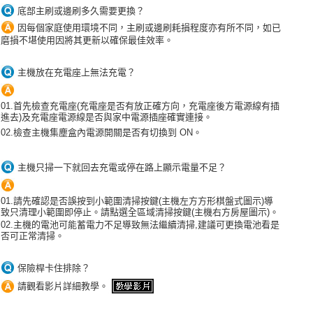
底部主刷或邊刷多久需要更換？
因每個家庭使用環境不同，主刷或邊刷耗損程度亦有所不同，如已
磨損不堪使用因將其更新以確保最佳效率。
主機放在充電座上無法充電？
01.首先檢查充電座(充電座是否有放正確方向，充電座後方電源線有插
進去)及充電座電源線是否與家中電源插座確實連接。
02.檢查主機集塵盒內電源開關是否有切換到 ON。
主機只掃一下就回去充電或停在路上顯示電量不足？
01.請先確認是否誤按到小範圍清掃按鍵(主機左方方形棋盤式圖示)導
致只清理小範圍即停止。請點選全區域清掃按鍵(主機右方房屋圖示)。
02.主機的電池可能蓄電力不足導致無法繼續清掃,建議可更換電池看是
否可正常清掃。
保險桿卡住排除？
請觀看影片詳細教學。