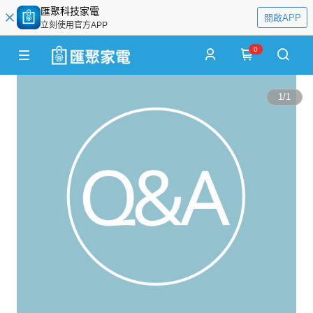
匯聚科技家電
開啟APP
立刻使用官方APP
0
1
/
1