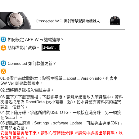
如何設定 APP WiFi 遠端連線？
請詳看影片教學。
Connected 如何軟體更新？
01.查看目前軟體版本：點選主選單→about→Version info，列表中
SW Ver 即是軟體版本。
02.請將隨身碟插入電腦主機。
03.至下方下載更新檔；下載完畢後，請解壓縮後放入隨身碟中，資料
夾檔名必須為 RobotData (大小寫要一致)，如本身沒有資料夾的檔案
請創一個新的。
04.拔下隨身碟，拿起所附的USB OTG，一頭接在隨身碟，另一頭接
在Neato上。
05.請點選主選單→Settings→software Update→再點選主選單(OK)→
即可開始安裝。
安裝時螢幕會暗下來，請耐心等待幾分鐘 ※請勿中途拔出隨身碟，以
免發生錯誤※。