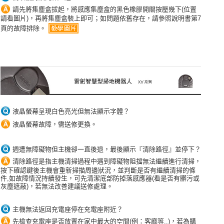
請先將集塵盒拔起，將感應集塵盒的黑色橡膠開關按壓幾下(位置
請看圖片)，再將集塵盒裝上即可；如問題依舊存在，請參照說明書第7
頁的故障排除。
液晶螢幕呈現白色亮光但無法顯示字體？
液晶螢幕故障，需送修更換。
週遭無障礙物但主機卻一直後退，最後顯示『清除路徑』並停下？
清除路徑是指主機清掃過程中遇到障礙物阻擋無法繼續進行清掃，
按下確認鍵後主機會重新掃描周邊狀況，並判斷是否有繼續清掃的條
件,如故障情況持續發生，可先清潔底部防掉落感應器(看是否有髒污或
灰塵遮蔽)，若無法改善建議送修處理。
主機無法返回充電座停在充電座附近？
先檢查充電座是否放置在家中最大的空間(例：客廳等..)，若為購