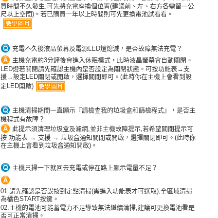
買時間不久發生,可先將充電座換個位置(建議前、左、右方各需留一公
尺以上空間)。若已購買一年以上時間則可先更換電池試看看。
充電不久後液晶螢幕及電源LED燈熄滅，是否故障無法充電？
主機充電約3分鐘後會進入休眠模式，此時液晶螢幕會自動關閉。
LED燈若關閉請先確認主機內是否設定為關閉狀態。可按功能表→支
援→設定LED關閉或開啟，選擇關閉即可。(此時你在主機上會看到設
定LED開啟)
主機清掃期間一直顯示『請檢查我的垃圾盒和篩檢程式』，是否主
機程式有故障？
此提示須清理垃圾盒及濾網,並非主機故障提示,若希望關閉提示可
按 功能表 → 支援 → 垃圾盒通知關閉或開啟，選擇關閉即可。(此時你
在主機上會看到垃圾盒通知開啟)。
主機只掃一下就回去充電或停在路上顯示電量不足？
01.請先確認是否誤按到定點清掃(需進入功能表才可選取),全區域清掃
為橘色START按鍵。
02.主機的電池可能蓄電力不足導致無法繼續清掃,建議可更換電池看是
否可正常清掃。