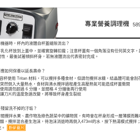
【關於「A
ATM付款
AFTEE
便利好安
１．簡單
２．便利
運送方式
３．安心
宅配
用機器時，杯內的液體自杯蓋縫隙流出？
【「AFT
每筆NT$1
１．於結帳
將乳化杯放到上蓋中，並確實旋轉扣攏；注意杯蓋有一個角落沒有任何英文字，
付」結帳
封性，最後試著傾斜杯身，若無液體流出代表密封完成。
黑貓
２．訂單
３．收到繳
每筆NT$2
杯應如何保養以延長壽命？
／ATM／
※ 請注意
. 容杯使用 Tritan 材料，可以攪拌多種食材，但請勿攪拌冰糖，結晶體可能會
絡購買商品
 請勿突然倒入大量熱水，食材與沸水攪拌過程產生高壓熱氣可能造成杯蓋衝開
先享後付
單次使用請勿超過 6 分鐘，並間格 4 分鐘後再行使用
※ 交易是
避免讓刀片的溫度急速改變，將導致杯身產生裂紋
是否繳費成
付客戶支
身殘留洗不掉的汙垢？
時間攪拌水果、農作物及綠色蔬菜中的礦物質，有時會在杯身形成一層薄膜而難以
【注意事
ml白醋，攪拌混合產生泡沫，待泡沫消退時再倒入473ml的水，按下熱湯模式攪
１．透過由
乾。
交易，需
求債權轉
２．關於