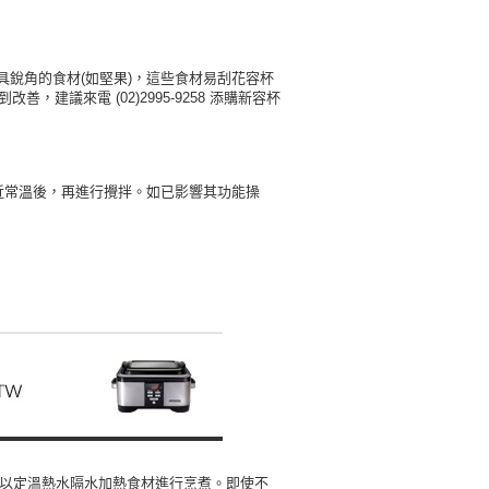
銳角的食材(如堅果)，這些食材易刮花容杯
到改善，
建議來電 (02)2995-9258 添購新容杯
近常溫後，再進行攪拌。如已影響其功能操
真空後以定溫熱水隔水加熱食材進行烹煮。即使不