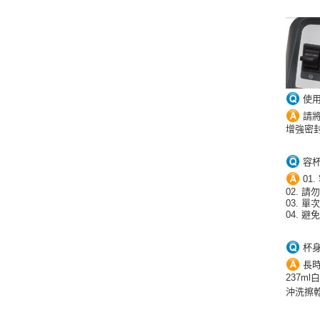
使
請
增強密
容
01
02.
03. 
04. 
杯
長
237
沖洗擦