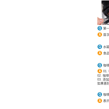
第
首
水
食
咖
01
02. 
03. 添
如果喜
咖啡
表