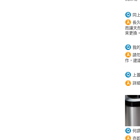
同
長
而讓天
來更換
我
請
作
，建議
上
詳
何
亦即