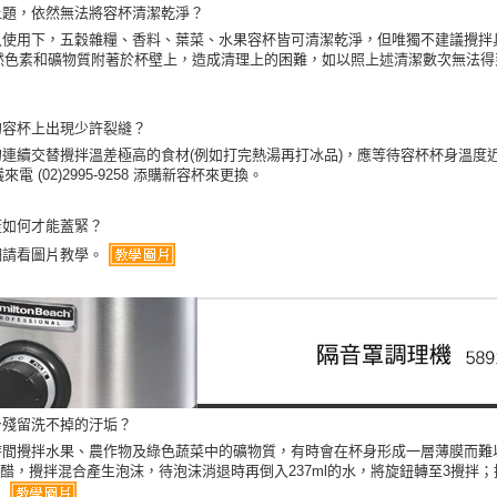
上題，依然無法將容杯清潔乾淨？
https://aft
３．未成
久使用下，五穀雜糧、香料、葉菜、水果容杯皆可清潔乾淨，但唯獨不建議攪拌具
「AFTE
色素和礦物質附著於杯壁上，造成清理上的困難，如以照上述清潔數次無法得到改善，建
任。
。
４．使用「
即時審查
的容杯上出現少許裂縫？
結果請求
勿連續交替攪拌溫差極高的食材(例如打完熱湯再打冰品)，應等待容杯杯身溫度
５．嚴禁
來電 (02)2995-9258 添購新容杯來更換。
形，恩沛
動。
蓋如何才能蓋緊？
細請看圖片教學。
身殘留洗不掉的汙垢？
時間攪拌水果、農作物及綠色蔬菜中的礦物質，有時會在杯身形成一層薄膜而難以
l白醋，攪拌混合產生泡沫，待泡沫消退時再倒入237ml的水，將旋鈕轉至3攪
。