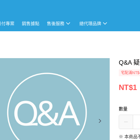
月付專案
銷售據點
售後服務
總代理品牌
Q&A 疑
宅配滿NT$
NT$1
數量
※ 本商品