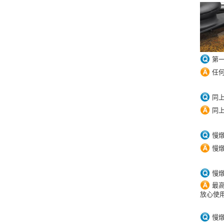
第
任何
同
同上
慢
慢
慢
最
放心使
慢