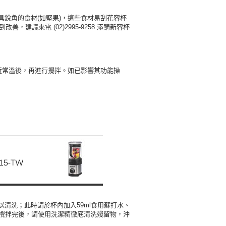
ee.tw/terms/#terms3
年的使用者請事先徵得法定代理人或監護人之同意方可使用
銳角的食材(如堅果)，這些食材易刮花容杯
E先享後付」，若未經同意申辦者引起之損失，本公司不負相關責
議來電 (02)2995-9258 添購新容杯
AFTEE先享後付」時，將依據個別帳號之用戶狀況，依本公司
核予不同之上限額度；若仍有額度不足之情形，本公司將視審查
用戶進行身份認證。
近常溫後，再進行攪拌。如已影響其功能操
一人註冊多個帳號或使用他人資訊註冊。若發現惡意使用之情
科技股份有限公司將有權停止該用戶之使用額度並採取法律行
清洗；此時請於杯內加入59ml食用蘇打水、
拌；攪拌完後，請使用洗潔精徹底清洗殘留物，沖