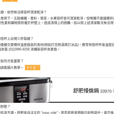
上題，依然無法將容杯清潔乾淨？
久使用下，五穀雜糧、香料、葉菜、水果容杯皆可清潔乾淨，但唯獨不建議攪拌具
然色素和礦物質附著於杯壁上，造成清理上的困難，如以照上述清潔數次無法得
。
的容杯上出現少許裂縫？
勿連續交替攪拌溫差極高的食材(例如打完熱湯再打冰品)，應等待容杯杯身溫度
來電 (02)2995-9258 添購新容杯來更換。
蓋如何才能蓋緊？
細請看圖片教學。
謂舒肥？
低溫烹調。舒肥來自法文的 “sous vide”，意思是將食物裝在耐熱袋中，