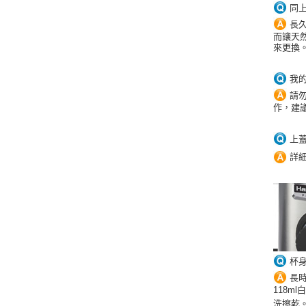
同
長
而讓天然
來更換
我
請
作
，建議
上
詳
杯
長
118m
洗擦乾