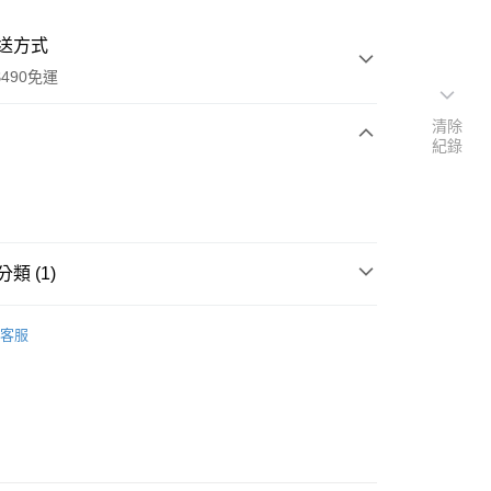
送方式
490免運
清除
紀錄
次付款
期付款
類 (1)
客服
y
享後付