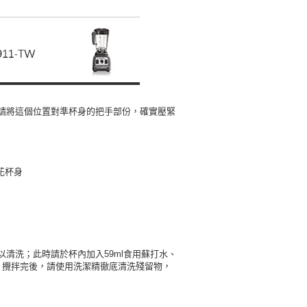
FTEE先享後付」】
先享後付是「在收到商品之後才付款」的支付方式。 讓您購物簡單
心！
：不需註冊會員、不需綁卡、不需儲值。
：只要手機號碼，簡訊認證，即可結帳。
：先確認商品／服務後，再付款。
EE先享後付」結帳流程】
00，滿NT$490(含以上)免運費
方式選擇「AFTEE先享後付」後，將跳轉至「AFTEE先享後
請將這個位置對準杯身的把手部份，確實壓緊
頁面，進行簡訊認證並確認金額後，即可完成結帳。
成立數日內，您將收到繳費通知簡訊。
費通知簡訊後14天內，點擊此簡訊中的連結，可透過四大超商
00
網路銀行／等多元方式進行付款，方視為交易完成。
：結帳手續完成當下不需立刻繳費，但若您需要取消訂單，請聯
刮花杯身
的店家。未經商家同意取消之訂單仍視為有效，需透過AFTEE
繳納相關費用。
否成功請以「AFTEE先享後付 」之結帳頁面顯示為準，若有關於
功／繳費後需取消欲退款等相關疑問，請聯繫「AFTEE先享後
援中心」
https://netprotections.freshdesk.com/support/home
清洗；此時請於杯內加入59ml食用蘇打水、
項】
拌；攪拌完後，請使用洗潔精徹底清洗殘留物，
恩沛科技股份有限公司提供之「AFTEE先享後付」服務完成之
依本服務之必要範圍內提供個人資料，並將交易相關給付款項請
讓予恩沛科技股份有限公司。
個人資料處理事宜，請瀏覽以下網址：