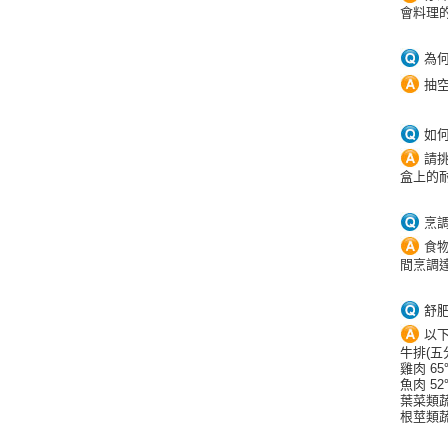
會料理
為
抽
如
請挑
盒上的
烹
食
間烹調
舒
以
牛排(五分
雞肉 65
魚肉 52
葉菜類
根莖類