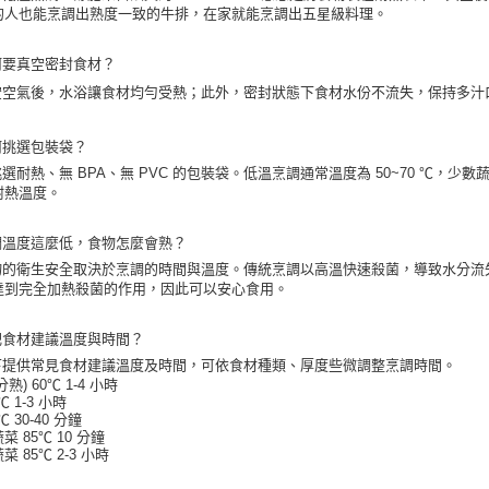
的人也能烹調出熟度一致的牛排，在家就能烹調出五星級料理。
何要真空密封食材？
空空氣後，水浴讓食材均勻受熱；此外，密封狀態下食材水份不流失，保持多汁
何挑選包裝袋？
選耐熱、無 BPA、無 PVC 的包裝袋。低溫烹調通常溫度為 50~70 ℃，少
耐熱溫度。
調溫度這麼低，食物怎麼會熟？
物的衛生安全取決於烹調的時間與溫度。傳統烹調以高溫快速殺菌，導致水分流
達到完全加熱殺菌的作用，因此可以安心食用。
肥食材建議溫度與時間？
下提供常見食材建議溫度及時間，可依食材種類、厚度些微調整烹調時間。
熟) 60℃ 1-4 小時
℃ 1-3 小時
℃ 30-40 分鐘
蔬菜
85℃ 10 分鐘
蔬菜
85℃ 2-3 小時