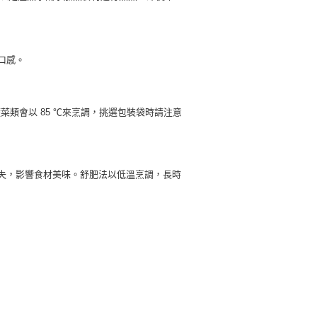
口感。
數蔬菜類會以 85 ℃來烹調，挑選包裝袋時請注意
失，影響食材美味。舒肥法以低溫烹調，長時