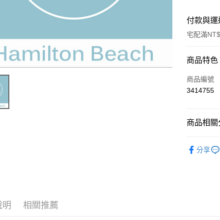
付款與運
宅配滿NT$
付款方式
商品特色
信用卡一
商品編號
3414755
信用卡分
LINE Pay
商品相關分
Apple Pay
常見Q&A
分享
悠遊付
Google Pa
全盈+PAY
說明
相關推薦
AFTEE先
相關說明