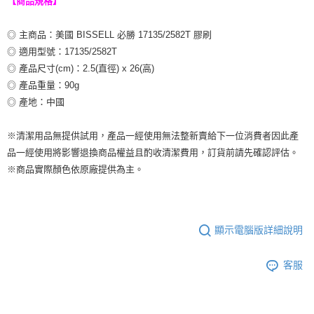
【商品規格】
◎ 主商品：美國 BISSELL 必勝 17135/2582T 膠刷
◎ 適用型號：17135/2582T
◎ 產品尺寸(cm)：2.5(直徑) x 26(高)
◎ 產品重量：90g
◎ 產地：中國
※清潔用品無提供試用，產品一經使用無法整新賣給下一位消費者因此產
品一經使用將影響退換商品權益且酌收清潔費用，訂貨前請先確認評估。
※商品實際顏色依原廠提供為主。
顯示電腦版詳細說明
客服