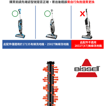
每筆NT$200
３．收到繳費通知簡訊後14天內，點擊此簡訊中的連結，可透過四大超商／
ATM／網路銀行／等多元方式進行付款，方視為交易完成。
※ 請注意：結帳手續完成當下不需立刻繳費，但若您需要取消訂單，請聯絡
購買商品的店家。未經商家同意取消之訂單仍視為有效，需透過AFTEE先享
後付繳納相關費用。
※ 交易是否成功請以「AFTEE先享後付 」之結帳頁面顯示為準，若有關於
是否繳費成功／繳費後需取消欲退款等相關疑問，請聯繫「AFTEE先享後付
客戶支援中心」
https://netprotections.freshdesk.com/support/home
【注意事項】
１．透過由恩沛科技股份有限公司提供之「AFTEE先享後付」服務完成之交
易，需依本服務之必要範圍內提供個人資料，並將交易相關給付款項請求債
權轉讓予恩沛科技股份有限公司。
２．關於個人資料處理事宜，請瀏覽以下網址：
https://aftee.tw/terms/#terms3
３．未成年的使用者請事先徵得法定代理人或監護人之同意方可使用
「AFTEE先享後付」，若未經同意申辦者引起之損失，本公司不負相關責
任。
４．使用「AFTEE先享後付」時，將依據個別帳號之用戶狀況，依本公司即
時審查核予不同之上限額度；若仍有額度不足之情形，本公司將視審查結果
請求用戶進行身份認證。
５．嚴禁一人註冊多個帳號或使用他人資訊註冊。若發現惡意使用之情形，
恩沛科技股份有限公司將有權停止該用戶之使用額度並採取法律行動。