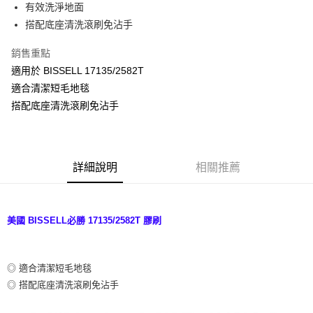
有效洗淨地面
華南商業銀行
彰化商業銀行
合作金庫商業銀行
第一商業銀行
LINE Pay
搭配底座清洗滾刷免沾手
上海商業儲蓄銀行
台北富邦商業銀行
華南商業銀行
彰化商業銀行
國泰世華商業銀行
兆豐國際商業銀行
Apple Pay
上海商業儲蓄銀行
台北富邦商業銀行
銷售重點
臺灣中小企業銀行
台中商業銀行
國泰世華商業銀行
兆豐國際商業銀行
適用於 BISSELL 17135/2582T
匯豐（台灣）商業銀行
華泰商業銀行
悠遊付
臺灣中小企業銀行
台中商業銀行
聯邦商業銀行
遠東國際商業銀行
適合清潔短毛地毯
匯豐（台灣）商業銀行
華泰商業銀行
Google Pay
元大商業銀行
永豐商業銀行
搭配底座清洗滾刷免沾手
聯邦商業銀行
遠東國際商業銀行
玉山商業銀行
星展（台灣）商業銀行
元大商業銀行
永豐商業銀行
全盈+PAY
台新國際商業銀行
中國信託商業銀行
玉山商業銀行
星展（台灣）商業銀行
台灣樂天信用卡公司
台新國際商業銀行
中國信託商業銀行
AFTEE先享後付
台灣樂天信用卡公司
詳細說明
相關推薦
相關說明
【關於「AFTEE先享後付」】
ATM付款
AFTEE先享後付是「在收到商品之後才付款」的支付方式。 讓您購物簡單
便利好安心！
美國 BISSELL必勝 17135
/2582T
膠刷
１．簡單：不需註冊會員、不需綁卡、不需儲值。
運送方式
２．便利：只要手機號碼，簡訊認證，即可結帳。
３．安心：先確認商品／服務後，再付款。
宅配
◎ 適合清潔短毛地毯
每筆NT$100，滿NT$490(含以上)免運費
【「AFTEE先享後付」結帳流程】
１．於結帳方式選擇「AFTEE先享後付」後，將跳轉至「AFTEE先享後付」
◎ 搭配底座清洗滾刷免沾手
黑貓
結帳頁面，進行簡訊認證並確認金額後，即可完成結帳。
２．訂單成立數日內，您將收到繳費通知簡訊。