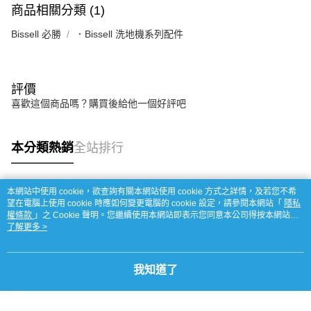
商品相關分類 (1)
Bissell 必勝
．Bissell 洗地機系列配件
評價
喜歡這個商品嗎？購買後給他一個好評吧
本分類熱銷
全站排行
本網站中使用 cookie，欲查詢有關本網站使用 cookie 方式之詳情，及若您不希
熱門標籤
望在電腦上使用 cookie 時應如何變更電腦的 cookie 設定，請參閱本網站「
隱私
權條款
」之 Cookie 聲明。您繼續使用本網站即表示您同意本公司得按本網站使
用條款之 Cookie 聲明使用 cookie。
了解更多 >
我知道了