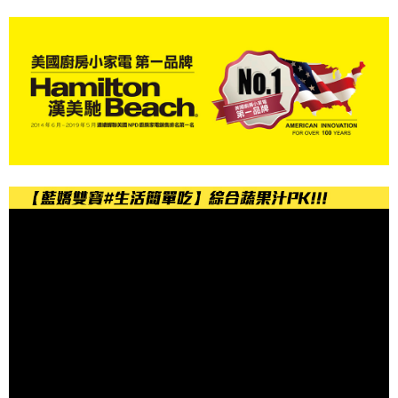
２．訂單成立數日內，您將收到繳費通知簡訊。
每筆NT$200
３．收到繳費通知簡訊後14天內，點擊此簡訊中的連結，可透過四大超商／
ATM／網路銀行／等多元方式進行付款，方視為交易完成。
※ 請注意：結帳手續完成當下不需立刻繳費，但若您需要取消訂單，請聯絡
購買商品的店家。未經商家同意取消之訂單仍視為有效，需透過AFTEE先享
後付繳納相關費用。
※ 交易是否成功請以「AFTEE先享後付 」之結帳頁面顯示為準，若有關於
是否繳費成功／繳費後需取消欲退款等相關疑問，請聯繫「AFTEE先享後付
客戶支援中心」
https://netprotections.freshdesk.com/support/home
【注意事項】
１．透過由恩沛科技股份有限公司提供之「AFTEE先享後付」服務完成之交
易，需依本服務之必要範圍內提供個人資料，並將交易相關給付款項請求債
權轉讓予恩沛科技股份有限公司。
２．關於個人資料處理事宜，請瀏覽以下網址：
https://aftee.tw/terms/#terms3
３．未成年的使用者請事先徵得法定代理人或監護人之同意方可使用
「AFTEE先享後付」，若未經同意申辦者引起之損失，本公司不負相關責
任。
４．使用「AFTEE先享後付」時，將依據個別帳號之用戶狀況，依本公司即
時審查核予不同之上限額度；若仍有額度不足之情形，本公司將視審查結果
請求用戶進行身份認證。
５．嚴禁一人註冊多個帳號或使用他人資訊註冊。若發現惡意使用之情形，
恩沛科技股份有限公司將有權停止該用戶之使用額度並採取法律行動。