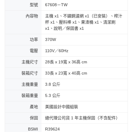
型號
67608－TW
內容物
主機 x1、不鏽鋼濾網 x1（已安裝）、榨汁
杯 x1、壓料棒 x1、果渣桶 x1、清潔刷
x1、說明／保固書 x1
功率
370W
電壓
110V／60Hz
主機尺寸
28長 x 19寬 x 36高 cm
裝箱尺寸
33長 x 23寬 x 40高 cm
主機重量
3.8 公斤
裝箱重量
5.3 公斤
產地
美國設計中國組裝
保固
總代理公司貨 1 年主機保固（不含配件）
BSMI
R39624