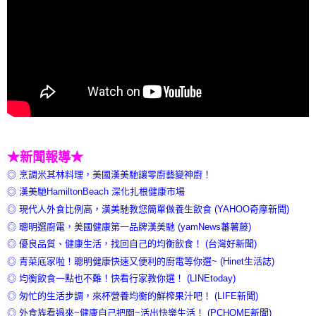
★新聞報導★
◎ 烹調米其林料理，美國漢美馳讓零廚藝變神廚！
◎ 漢美馳HamiltonBeach 深化扎根健康市場
◎ 現代人外食比例高，漢美馳教您簡單做養生飲食 (YAHOO奇摩新聞)
◎ 聰明選廚電，美國健康第一品牌漢美馳 (yamNews蕃薯藤)
◎ 優良品質、健康生活，找回自己的均衡飲食！ (台灣好新聞)
◎ 青菜底家啦！聰明健康快速又便利的廚電等你選~ (Hinet生活誌)
◎ 均衡飲食一點也不難！快看行家教你選！ (LINEtoday)
◎ 匆忙的生活步調，來杯營養均衡的鮮榨果汁吧！ (LIFE新聞)
◎ 外食族看過來~健康自己把關~活出快樂生活！ (PCHOME新聞)