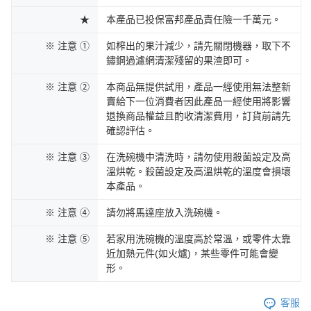
★
本產品已投保富邦產品責任險一千萬元。
※ 注意 ①
如榨出的果汁減少，請先關閉機器，取下不
鏽鋼過濾網清潔殘留的果渣即可。
※ 注意 ②
本商品無提供試用，產品一經使用無法整新
賣給下一位消費者因此產品一經使用將影響
退換商品權益且酌收清潔費用，訂貨前請先
確認評估。
※ 注意 ③
在洗碗機中清洗時，請勿使用殺菌設定及高
溫烘乾。殺菌設定及高溫烘乾的溫度會損壞
本產品。
※ 注意 ④
請勿將馬達座放入洗碗機。
※ 注意 ⑤
若家用洗碗機的溫度高於常溫，或零件太靠
近加熱元件(如火爐)，某些零件可能會變
形。
客服