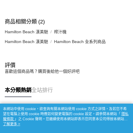
商品相關分類 (2)
Hamilton Beach 漢美馳
榨汁機
Hamilton Beach 漢美馳
Hamilton Beach 全系列商品
評價
喜歡這個商品嗎？購買後給他一個好評吧
本分類熱銷
全站排行
本網站中使用 cookie，欲查詢有關本網站使用 cookie 方式之詳情，及若您不希
熱門標籤
望在電腦上使用 cookie 時應如何變更電腦的 cookie 設定，請參閱本網站「
隱私
權條款
」之 Cookie 聲明。您繼續使用本網站即表示您同意本公司得按本網站使
用條款之 Cookie 聲明使用 cookie。
了解更多 >