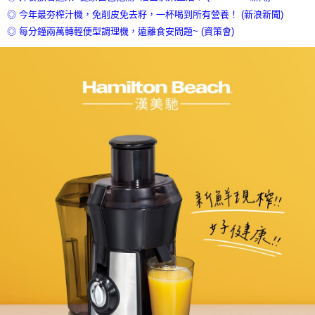
◎ 今年最夯榨汁機，免削皮免去籽，一杯喝到所有營養！ (新浪新聞)
◎ 每分鐘兩萬轉輕便型調理機，遠離食安問題~ (資策會)