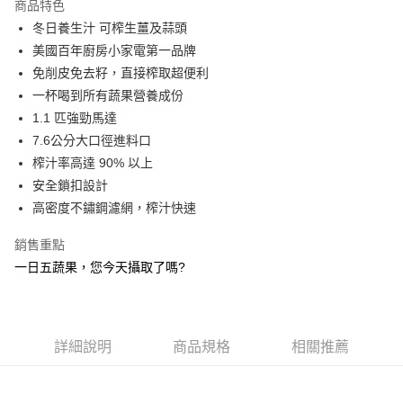
商品特色
6 期 0 利率 每期
NT$548
21家銀行
合作金庫商業銀行
第一商業銀行
冬日養生汁 可榨生薑及蒜頭
華南商業銀行
彰化商業銀行
合作金庫商業銀行
第一商業銀行
LINE Pay
美國百年廚房小家電第一品牌
上海商業儲蓄銀行
台北富邦商業銀行
華南商業銀行
彰化商業銀行
國泰世華商業銀行
兆豐國際商業銀行
免削皮免去籽，直接榨取超便利
Apple Pay
上海商業儲蓄銀行
台北富邦商業銀行
臺灣中小企業銀行
台中商業銀行
一杯喝到所有蔬果營養成份
國泰世華商業銀行
兆豐國際商業銀行
匯豐（台灣）商業銀行
華泰商業銀行
悠遊付
臺灣中小企業銀行
台中商業銀行
1.1 匹強勁馬達
聯邦商業銀行
遠東國際商業銀行
匯豐（台灣）商業銀行
華泰商業銀行
7.6公分大口徑進料口
Google Pay
元大商業銀行
永豐商業銀行
聯邦商業銀行
遠東國際商業銀行
榨汁率高達 90% 以上
玉山商業銀行
星展（台灣）商業銀行
元大商業銀行
永豐商業銀行
全盈+PAY
安全鎖扣設計
台新國際商業銀行
中國信託商業銀行
玉山商業銀行
星展（台灣）商業銀行
台灣樂天信用卡公司
高密度不鏽鋼濾網，榨汁快速
台新國際商業銀行
中國信託商業銀行
AFTEE先享後付
台灣樂天信用卡公司
相關說明
銷售重點
【關於「AFTEE先享後付」】
一日五蔬果，您今天攝取了嗎?
ATM付款
AFTEE先享後付是「在收到商品之後才付款」的支付方式。 讓您購物簡單
便利好安心！
１．簡單：不需註冊會員、不需綁卡、不需儲值。
運送方式
２．便利：只要手機號碼，簡訊認證，即可結帳。
３．安心：先確認商品／服務後，再付款。
宅配
詳細說明
商品規格
相關推薦
每筆NT$100，滿NT$490(含以上)免運費
【「AFTEE先享後付」結帳流程】
１．於結帳方式選擇「AFTEE先享後付」後，將跳轉至「AFTEE先享後付」
黑貓
結帳頁面，進行簡訊認證並確認金額後，即可完成結帳。