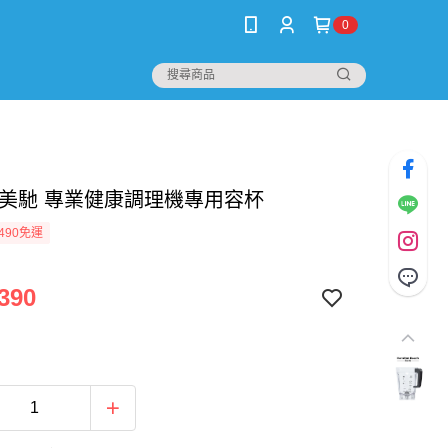
0
漢美馳 專業健康調理機專用容杯
490免運
390