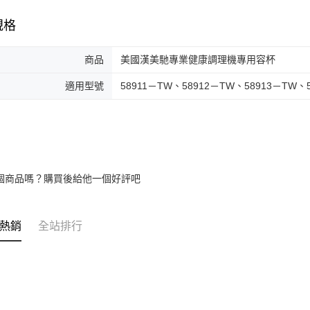
規格
商品
美國漢美馳專業健康調理機專用容杯
適用型號
58911－TW、58912－TW、58913－TW、5
個商品嗎？購買後給他一個好評吧
熱銷
全站排行