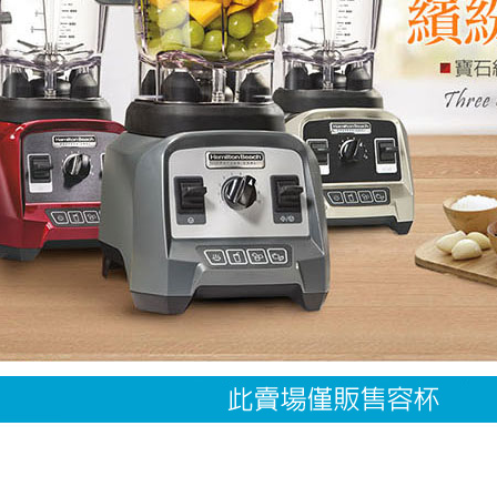
【注意事
１．透過由
交易，需
求債權轉
２．關於
https://aft
３．未成
「AFTE
任。
４．使用「
即時審查
結果請求
５．嚴禁
形，恩沛
動。