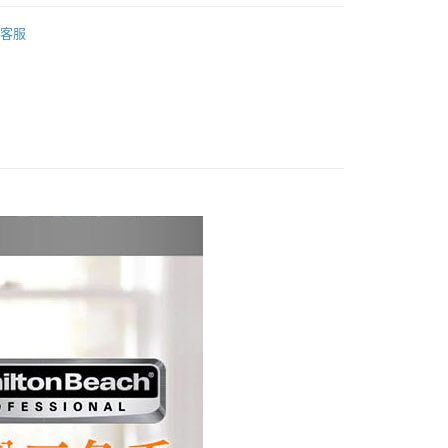
y
業銀行
永豐商業銀行
業銀行
遠東國際商業銀行
 Beach 漢美馳
漢美馳系列配件
業銀行
星展（台灣）商業銀行
業銀行
永豐商業銀行
客服
際商業銀行
中國信託商業銀行
業銀行
星展（台灣）商業銀行
天信用卡公司
際商業銀行
中國信託商業銀行
享後付
天信用卡公司
FTEE先享後付」】
先享後付是「在收到商品之後才付款」的支付方式。 讓您購物簡單
心！
：不需註冊會員、不需綁卡、不需儲值。
：只要手機號碼，簡訊認證，即可結帳。
：先確認商品／服務後，再付款。
EE先享後付」結帳流程】
00，滿NT$490(含以上)免運費
方式選擇「AFTEE先享後付」後，將跳轉至「AFTEE先享後
頁面，進行簡訊認證並確認金額後，即可完成結帳。
成立數日內，您將收到繳費通知簡訊。
費通知簡訊後14天內，點擊此簡訊中的連結，可透過四大超商
00
網路銀行／等多元方式進行付款，方視為交易完成。
：結帳手續完成當下不需立刻繳費，但若您需要取消訂單，請聯
的店家。未經商家同意取消之訂單仍視為有效，需透過AFTEE
繳納相關費用。
否成功請以「AFTEE先享後付 」之結帳頁面顯示為準，若有關於
功／繳費後需取消欲退款等相關疑問，請聯繫「AFTEE先享後
援中心」
https://netprotections.freshdesk.com/support/home