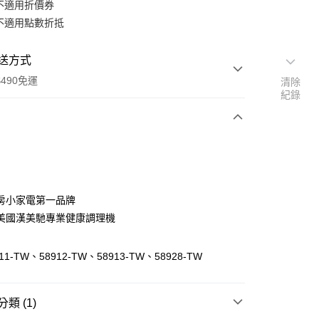
不適用折價券
不適用點數折抵
送方式
490免運
清除
紀錄
次付款
期付款
0 利率 每期
NT$796
21家銀行
房小家電第一品牌
0 利率 每期
NT$398
21家銀行
庫商業銀行
第一商業銀行
美國漢美馳專業健康調理機
業銀行
彰化商業銀行
庫商業銀行
第一商業銀行
業儲蓄銀行
台北富邦商業銀行
業銀行
彰化商業銀行
1-TW、58912-TW、58913-TW、58928-TW
華商業銀行
兆豐國際商業銀行
業儲蓄銀行
台北富邦商業銀行
小企業銀行
台中商業銀行
華商業銀行
兆豐國際商業銀行
台灣）商業銀行
華泰商業銀行
小企業銀行
台中商業銀行
類 (1)
業銀行
遠東國際商業銀行
台灣）商業銀行
華泰商業銀行