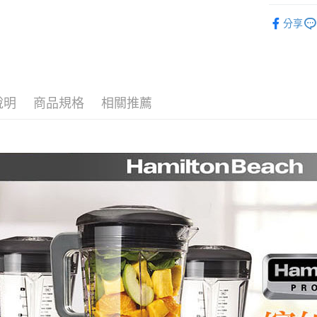
Google Pa
元大商
聯邦商
Hamilton
玉山商
元大商
分享
全盈+PAY
台新國
玉山商
台灣樂
台新國
AFTEE先
台灣樂
相關說明
【關於「A
ATM付款
AFTEE
說明
商品規格
相關推薦
便利好安
１．簡單
２．便利
運送方式
３．安心
宅配
【「AFT
每筆NT$1
１．於結帳
付」結帳
黑貓
２．訂單
３．收到繳
每筆NT$2
／ATM／
※ 請注意
絡購買商品
先享後付
※ 交易是
是否繳費成
付客戶支