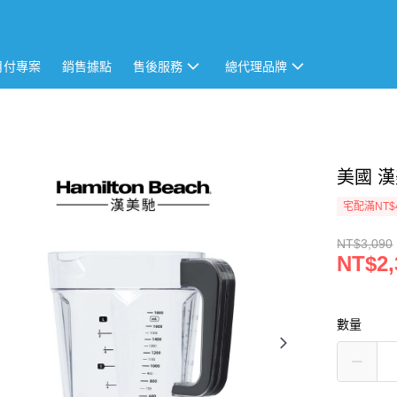
月付專案
銷售據點
售後服務
總代理品牌
美國 
宅配滿NT$
NT$3,090
NT$2,
數量