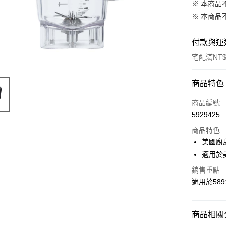
※ 本商品
※ 本商品
付款與運
宅配滿NT$
付款方式
商品特色
信用卡一
商品編號
5929425
信用卡分
商品特色
3 期 
美國廚
6 期 
合作金
適用於
華南商
合作金
LINE Pay
銷售重點
上海商
華南商
適用於5891
國泰世
Apple Pay
上海商
臺灣中
國泰世
匯豐（
悠遊付
臺灣中
商品相關分
聯邦商
匯豐（