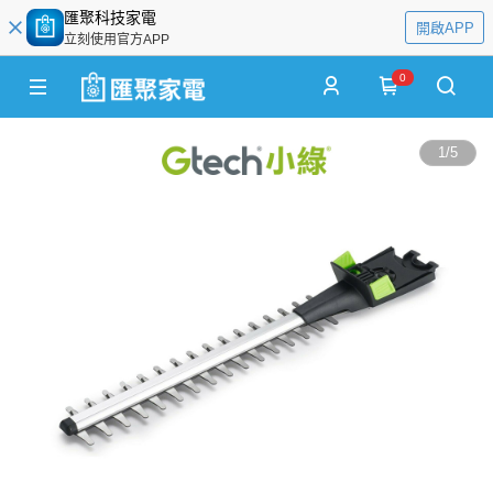
匯聚科技家電
開啟APP
立刻使用官方APP
0
1
/
5