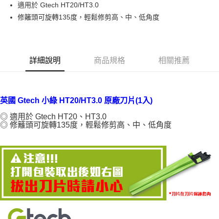
適用於 Gtech HT20/HT3.0
華南商業銀行
彰化商業銀行
合作金庫商業銀行
第一商業銀行
LINE Pay
修籬頭可旋轉135度，輕鬆修剪高、中、低角度
上海商業儲蓄銀行
台北富邦商業銀行
華南商業銀行
彰化商業銀行
國泰世華商業銀行
兆豐國際商業銀行
Apple Pay
上海商業儲蓄銀行
台北富邦商業銀行
臺灣中小企業銀行
台中商業銀行
國泰世華商業銀行
兆豐國際商業銀行
匯豐（台灣）商業銀行
華泰商業銀行
悠遊付
臺灣中小企業銀行
台中商業銀行
聯邦商業銀行
遠東國際商業銀行
詳細說明
商品規格
相關推薦
匯豐（台灣）商業銀行
華泰商業銀行
Google Pay
元大商業銀行
永豐商業銀行
聯邦商業銀行
遠東國際商業銀行
玉山商業銀行
星展（台灣）商業銀行
元大商業銀行
永豐商業銀行
全盈+PAY
台新國際商業銀行
中國信託商業銀行
玉山商業銀行
星展（台灣）商業銀行
英國 Gtech 小綠 HT20/HT3.0 原廠刀片(1入)
台灣樂天信用卡公司
台新國際商業銀行
中國信託商業銀行
AFTEE先享後付
台灣樂天信用卡公司
◎ 適用於 Gtech HT20、HT3.0
相關說明
◎ 修籬頭可旋轉135度，輕鬆修剪高、中、低角度
【關於「AFTEE先享後付」】
ATM付款
AFTEE先享後付是「在收到商品之後才付款」的支付方式。 讓您購物簡單
便利好安心！
１．簡單：不需註冊會員、不需綁卡、不需儲值。
運送方式
２．便利：只要手機號碼，簡訊認證，即可結帳。
３．安心：先確認商品／服務後，再付款。
宅配
每筆NT$100，滿NT$490(含以上)免運費
【「AFTEE先享後付」結帳流程】
１．於結帳方式選擇「AFTEE先享後付」後，將跳轉至「AFTEE先享後付」
黑貓
結帳頁面，進行簡訊認證並確認金額後，即可完成結帳。
２．訂單成立數日內，您將收到繳費通知簡訊。