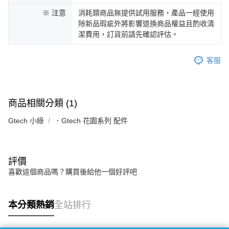
※ 注意
消耗類商品無提供試用服務，產品一經使用
除新品瑕疵外將影響退換商品權益且酌收清
潔費用，訂貨前請先確認評估。
客服
商品相關分類 (1)
Gtech 小綠
．Gtech 花園系列 配件
評價
喜歡這個商品嗎？購買後給他一個好評吧
本分類熱銷
全站排行