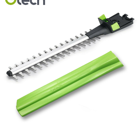
每筆NT$200
３．收到繳費通知簡訊後14天內，點擊此簡訊中的連結，可透過四大超商／
ATM／網路銀行／等多元方式進行付款，方視為交易完成。
※ 請注意：結帳手續完成當下不需立刻繳費，但若您需要取消訂單，請聯絡
購買商品的店家。未經商家同意取消之訂單仍視為有效，需透過AFTEE先享
後付繳納相關費用。
※ 交易是否成功請以「AFTEE先享後付 」之結帳頁面顯示為準，若有關於
是否繳費成功／繳費後需取消欲退款等相關疑問，請聯繫「AFTEE先享後付
客戶支援中心」
https://netprotections.freshdesk.com/support/home
【注意事項】
１．透過由恩沛科技股份有限公司提供之「AFTEE先享後付」服務完成之交
易，需依本服務之必要範圍內提供個人資料，並將交易相關給付款項請求債
權轉讓予恩沛科技股份有限公司。
２．關於個人資料處理事宜，請瀏覽以下網址：
https://aftee.tw/terms/#terms3
３．未成年的使用者請事先徵得法定代理人或監護人之同意方可使用
「AFTEE先享後付」，若未經同意申辦者引起之損失，本公司不負相關責
任。
４．使用「AFTEE先享後付」時，將依據個別帳號之用戶狀況，依本公司即
時審查核予不同之上限額度；若仍有額度不足之情形，本公司將視審查結果
請求用戶進行身份認證。
５．嚴禁一人註冊多個帳號或使用他人資訊註冊。若發現惡意使用之情形，
恩沛科技股份有限公司將有權停止該用戶之使用額度並採取法律行動。