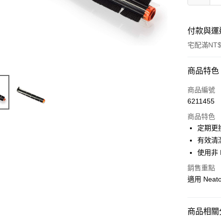
付款與運
宅配滿NT$
付款方式
商品特色
信用卡一
商品編號
6211455
信用卡分
商品特色
3 期 
定期更
6 期 
合作金
有效清
華南商
使用非 
合作金
LINE Pay
上海商
華南商
銷售重點
國泰世
Apple Pay
上海商
適用 Neat
臺灣中
國泰世
匯豐（
悠遊付
臺灣中
聯邦商
匯豐（
Google Pa
商品相關分
元大商
聯邦商