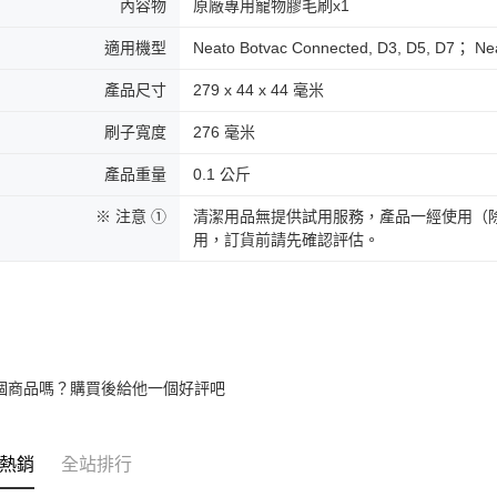
內容物
原廠專用寵物膠毛刷x1
適用機型
Neato Botvac Connected, D3, D5, D7； Ne
產品尺寸
279 x 44 x 44 毫米
刷子寬度
276 毫米
產品重量
0.1 公斤
※ 注意 ①
清潔用品無提供試用服務，產品一經使用（
用，訂貨前請先確認評估。
個商品嗎？購買後給他一個好評吧
熱銷
全站排行