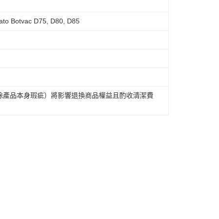
ato Botvac D75, D80, D85
除產品本身瑕疵）將影響退換商品權益且酌收清潔費