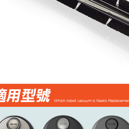
【注意事
１．透過由
交易，需
求債權轉
２．關於
https://aft
３．未成
「AFTE
任。
４．使用「
即時審查
結果請求
５．嚴禁
形，恩沛
動。