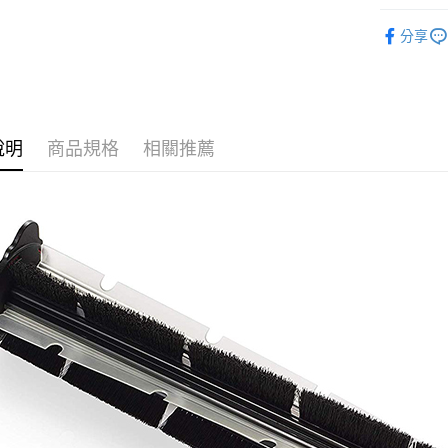
玉山商
元大商
全盈+PAY
更多品牌
台新國
玉山商
分享
台灣樂
台新國
AFTEE先
台灣樂
相關說明
【關於「A
ATM付款
AFTEE
便利好安
說明
商品規格
相關推薦
１．簡單
２．便利
運送方式
３．安心
宅配
【「AFT
每筆NT$1
１．於結帳
付」結帳
黑貓
２．訂單
３．收到繳
每筆NT$2
／ATM／
※ 請注意
絡購買商品
先享後付
※ 交易是
是否繳費成
付客戶支