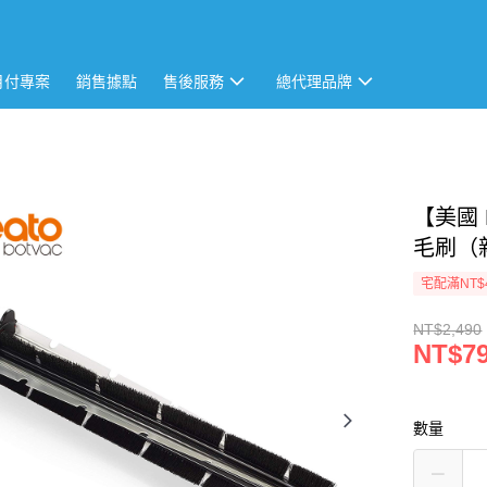
月付專案
銷售據點
售後服務
總代理品牌
【美國 
毛刷（
宅配滿NT$
NT$2,490
NT$7
數量