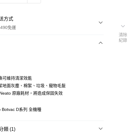
送方式
490免運
清除
紀錄
次付款
期付款
0 利率 每期
NT$263
21家銀行
換可維持清潔效能
0 利率 每期
NT$131
21家銀行
庫商業銀行
第一商業銀行
潔地面灰塵、棉絮、垃圾、寵物毛髮
業銀行
彰化商業銀行
Neato 原廠耗材，將造成保固失效
庫商業銀行
第一商業銀行
業儲蓄銀行
台北富邦商業銀行
業銀行
彰化商業銀行
華商業銀行
兆豐國際商業銀行
業儲蓄銀行
台北富邦商業銀行
o Botvac D系列 全機種
小企業銀行
台中商業銀行
華商業銀行
兆豐國際商業銀行
台灣）商業銀行
華泰商業銀行
小企業銀行
台中商業銀行
業銀行
遠東國際商業銀行
台灣）商業銀行
華泰商業銀行
y
類 (1)
業銀行
永豐商業銀行
業銀行
遠東國際商業銀行