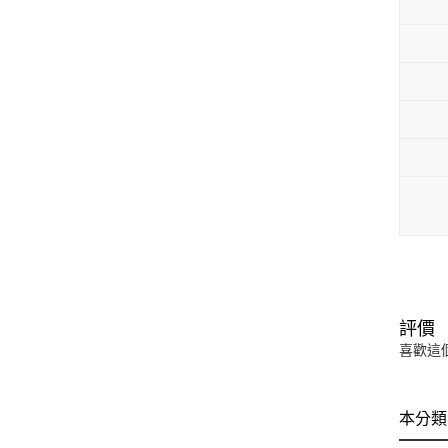
評價
喜歡這
本分類