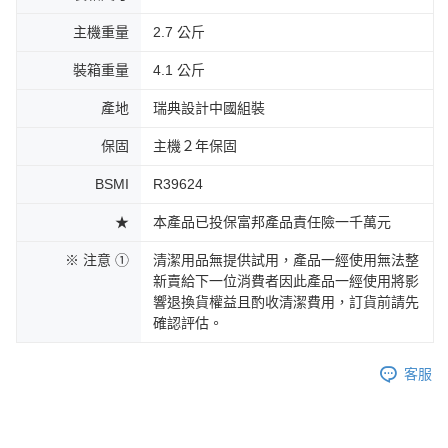
主機重量
2.7 公斤
裝箱重量
4.1 公斤
產地
瑞典設計中國組裝
保固
主機２年保固
BSMI
R39624
★
本產品已投保富邦產品責任險一千萬元
※ 注意 ①
清潔用品無提供試用，產品一經使用無法整
新賣給下一位消費者因此產品一經使用將影
響退換貨權益且酌收清潔費用，訂貨前請先
確認評估。
客服