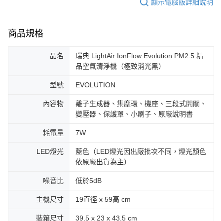
顯示電腦版詳細說明
商品規格
品名
瑞典 LightAir IonFlow Evolution PM2.5 精
品空氣清淨機（極致消光黑）
型號
EVOLUTION
內容物
離子生成器、集塵環、機座、三段式開關、
變壓器、保護罩、小刷子、原廠說明書
耗電量
7W
LED燈光
藍色（LED燈光因出廠批次不同，燈光顏色
依原廠出貨為主）
噪音比
低於5dB
主機尺寸
19直徑 x 59高 cm
裝箱尺寸
39.5 x 23 x 43.5 cm