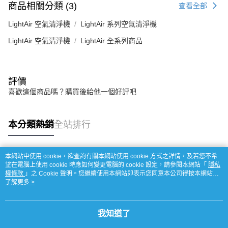
商品相關分類 (3)
查看全部
LightAir 空氣清淨機
LightAir 系列空氣清淨機
LightAir 空氣清淨機
LightAir 全系列商品
評價
喜歡這個商品嗎？購買後給他一個好評吧
本分類熱銷
全站排行
本網站中使用 cookie，欲查詢有關本網站使用 cookie 方式之詳情，及若您不希
熱門標籤
望在電腦上使用 cookie 時應如何變更電腦的 cookie 設定，請參閱本網站「
隱私
權條款
」之 Cookie 聲明。您繼續使用本網站即表示您同意本公司得按本網站使
用條款之 Cookie 聲明使用 cookie。
了解更多 >
我知道了