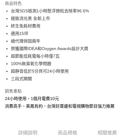
商品特色
6 期 0 利率 每期
NT$1,650
21家銀行
合作金庫商業銀行
第一商業銀行
台灣SGS檢測1小時懸浮微粒去除率96.6%
華南商業銀行
彰化商業銀行
合作金庫商業銀行
第一商業銀行
LINE Pay
極致消光黑 全新上市
上海商業儲蓄銀行
台北富邦商業銀行
華南商業銀行
彰化商業銀行
國泰世華商業銀行
兆豐國際商業銀行
終生免耗材費用
Apple Pay
上海商業儲蓄銀行
台北富邦商業銀行
臺灣中小企業銀行
台中商業銀行
適用15坪
國泰世華商業銀行
兆豐國際商業銀行
匯豐（台灣）商業銀行
華泰商業銀行
悠遊付
臺灣中小企業銀行
台中商業銀行
總代理保固兩年
聯邦商業銀行
遠東國際商業銀行
匯豐（台灣）商業銀行
華泰商業銀行
榮獲國際IDEA和Oxygen Awards設計大獎
Google Pay
元大商業銀行
永豐商業銀行
聯邦商業銀行
遠東國際商業銀行
超節能低耗電每小時僅7瓦
玉山商業銀行
星展（台灣）商業銀行
元大商業銀行
永豐商業銀行
全盈+PAY
100%無臭氧化學問題
台新國際商業銀行
中國信託商業銀行
玉山商業銀行
星展（台灣）商業銀行
台灣樂天信用卡公司
超靜音低於5分貝可24小時使用
台新國際商業銀行
中國信託商業銀行
AFTEE先享後付
三段式開關
台灣樂天信用卡公司
相關說明
【關於「AFTEE先享後付」】
銷售重點
ATM付款
AFTEE先享後付是「在收到商品之後才付款」的支付方式。 讓您購物簡單
便利好安心！
24小時使用，1個月電費10元
１．簡單：不需註冊會員、不需綁卡、不需儲值。
消費高手、美鳳有約、台灣好厝邊和電視購物節目強力推薦
運送方式
２．便利：只要手機號碼，簡訊認證，即可結帳。
３．安心：先確認商品／服務後，再付款。
宅配
每筆NT$100，滿NT$490(含以上)免運費
【「AFTEE先享後付」結帳流程】
１．於結帳方式選擇「AFTEE先享後付」後，將跳轉至「AFTEE先享後付」
詳細說明
商品規格
相關推薦