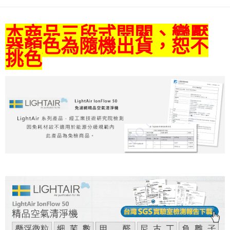
黑貓
結帳頁面，進行簡訊認證並確認金額後，即可完成結帳。
２．訂單成立數日內，您將收到繳費通知簡訊。
每筆NT$200
３．收到繳費通知簡訊後14天內，點擊此簡訊中的連結，可透過四大超商／
本商品三段式開關、變壓
ATM／網路銀行／等多元方式進行付款，方視為交易完成。
※ 請注意：結帳手續完成當下不需立刻繳費，但若您需要取消訂單，請聯絡
器顏色為隨機出貨，恕不
購買商品的店家。未經商家同意取消之訂單仍視為有效，需透過AFTEE先享
挑色
後付繳納相關費用。
※ 交易是否成功請以「AFTEE先享後付 」之結帳頁面顯示為準，若有關於
是否繳費成功／繳費後需取消欲退款等相關疑問，請聯繫「AFTEE先享後付
客戶支援中心」
https://netprotections.freshdesk.com/support/home
【注意事項】
１．透過由恩沛科技股份有限公司提供之「AFTEE先享後付」服務完成之交
易，需依本服務之必要範圍內提供個人資料，並將交易相關給付款項請求債
權轉讓予恩沛科技股份有限公司。
２．關於個人資料處理事宜，請瀏覽以下網址：
https://aftee.tw/terms/#terms3
３．未成年的使用者請事先徵得法定代理人或監護人之同意方可使用
「AFTEE先享後付」，若未經同意申辦者引起之損失，本公司不負相關責
任。
４．使用「AFTEE先享後付」時，將依據個別帳號之用戶狀況，依本公司即
時審查核予不同之上限額度；若仍有額度不足之情形，本公司將視審查結果
請求用戶進行身份認證。
５．嚴禁一人註冊多個帳號或使用他人資訊註冊。若發現惡意使用之情形，
恩沛科技股份有限公司將有權停止該用戶之使用額度並採取法律行動。