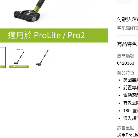
付款與運
宅配滿NT$
付款方式
商品特色
信用卡一
商品編號
6420363
信用卡分
商品特色
3 期 
英國無
6 期 
合作金
前置專利
華南商
電動滾
合作金
LINE Pay
上海商
華南商
有效去
國泰世
Apple Pay
上海商
180
臺灣中
國泰世
深入超
匯豐（
悠遊付
臺灣中
聯邦商
銷售重點
匯豐（
Google Pa
元大商
聯邦商
適用ProLi