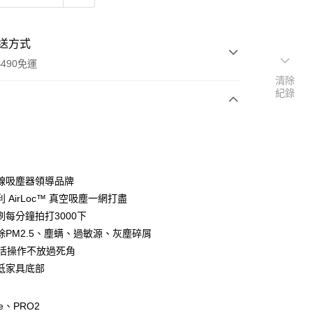
送方式
490免運
清除
紀錄
次付款
期付款
0 利率 每期
NT$663
21家銀行
線吸塵器領導品牌
0 利率 每期
NT$331
21家銀行
庫商業銀行
第一商業銀行
 AirLoc™ 真空吸塵一網打盡
業銀行
彰化商業銀行
刷每分鐘拍打3000下
庫商業銀行
第一商業銀行
業儲蓄銀行
台北富邦商業銀行
業銀行
彰化商業銀行
除PM2.5、塵螨、過敏源、灰塵碎屑
華商業銀行
兆豐國際商業銀行
業儲蓄銀行
台北富邦商業銀行
°靈活操作不放過死角
小企業銀行
台中商業銀行
華商業銀行
兆豐國際商業銀行
低家具底部
台灣）商業銀行
華泰商業銀行
小企業銀行
台中商業銀行
業銀行
遠東國際商業銀行
台灣）商業銀行
華泰商業銀行
y
業銀行
永豐商業銀行
業銀行
遠東國際商業銀行
te、PRO2