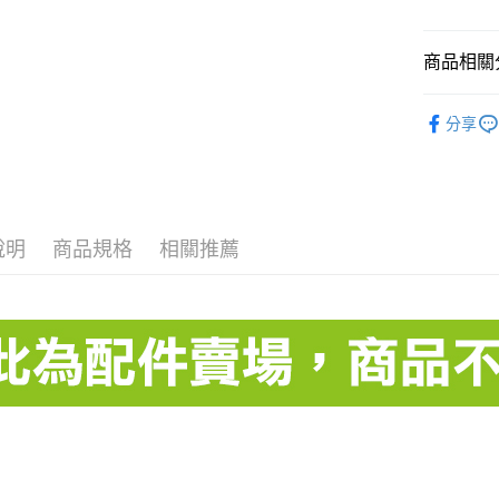
玉山商
元大商
全盈+PAY
台新國
玉山商
台灣樂
台新國
AFTEE先
商品相關分
台灣樂
相關說明
Gtech 小
【關於「A
ATM付款
分享
AFTEE
Gtech 小
便利好安
１．簡單
２．便利
運送方式
３．安心
宅配
說明
商品規格
相關推薦
【「AFT
每筆NT$1
１．於結帳
付」結帳
黑貓
２．訂單
３．收到繳
每筆NT$2
／ATM／
※ 請注意
絡購買商品
先享後付
※ 交易是
是否繳費成
付客戶支