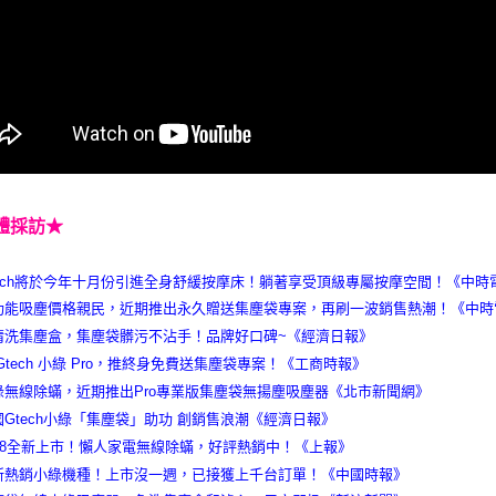
體採訪★
tech將於今年十月份引進全身舒緩按摩床！躺著享受頂級專屬按摩空間！《中時
功能吸塵價格親民，近期推出永久贈送集塵袋專案，再刷一波銷售熱潮！《中時
清洗集塵盒，集塵袋髒污不沾手！品牌好口碑~《經濟日報》
 Gtech 小綠 Pro，推終身免費送集塵袋專案！《工商時報》
綠無線除蟎，近期推出Pro專業版集塵袋無揚塵吸塵器《北市新聞網》
國Gtech小綠「集塵袋」助功 創銷售浪潮《經濟日報》
018全新上市！懶人家電無線除蟎，好評熱銷中！《上報》
新熱銷小綠機種！上市沒一週，已接獲上千台訂單！《中國時報》