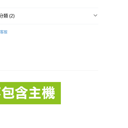
業銀行
星展（台灣）商業銀行
業銀行
永豐商業銀行
際商業銀行
中國信託商業銀行
業銀行
星展（台灣）商業銀行
天信用卡公司
際商業銀行
中國信託商業銀行
享後付
類 (2)
天信用卡公司
綠
．Gtech ProLite 配件
FTEE先享後付」】
客服
先享後付是「在收到商品之後才付款」的支付方式。 讓您購物簡單
綠
．Gtech Pro 配件
心！
：不需註冊會員、不需綁卡、不需儲值。
：只要手機號碼，簡訊認證，即可結帳。
：先確認商品／服務後，再付款。
EE先享後付」結帳流程】
00，滿NT$490(含以上)免運費
方式選擇「AFTEE先享後付」後，將跳轉至「AFTEE先享後
頁面，進行簡訊認證並確認金額後，即可完成結帳。
成立數日內，您將收到繳費通知簡訊。
費通知簡訊後14天內，點擊此簡訊中的連結，可透過四大超商
00
網路銀行／等多元方式進行付款，方視為交易完成。
：結帳手續完成當下不需立刻繳費，但若您需要取消訂單，請聯
的店家。未經商家同意取消之訂單仍視為有效，需透過AFTEE
繳納相關費用。
否成功請以「AFTEE先享後付 」之結帳頁面顯示為準，若有關於
功／繳費後需取消欲退款等相關疑問，請聯繫「AFTEE先享後
援中心」
https://netprotections.freshdesk.com/support/home