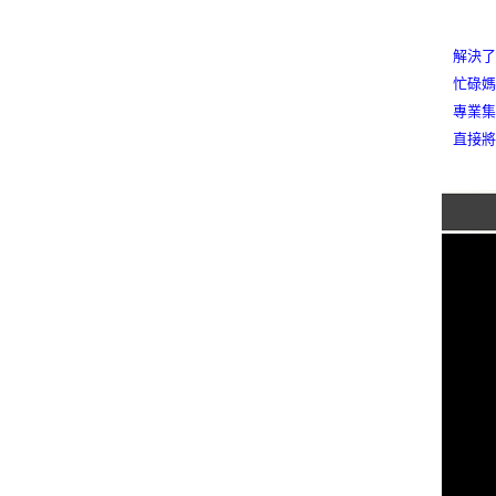
解決了
忙碌媽
專業集
直接