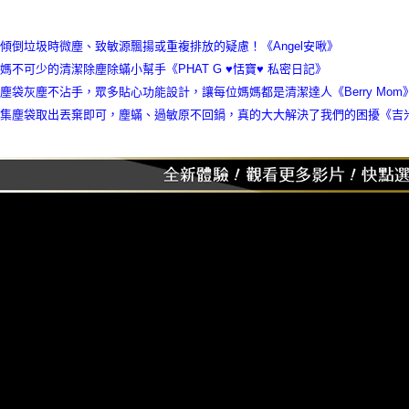
傾倒垃圾時微塵、致敏源飄揚或重複排放的疑慮！《Angel安啾》
媽不可少的清潔除塵除蟎小幫手《PHAT G ♥恬寶♥ 私密日記》
塵袋灰塵不沾手，眾多貼心功能設計，讓每位媽媽都是清潔達人《Berry Mom
將集塵袋取出丟棄即可，塵蟎、過敏原不回鍋，真的大大解決了我們的困擾《吉