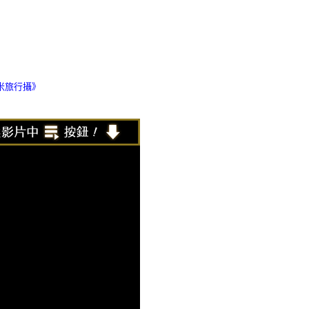
》
米旅行攝》