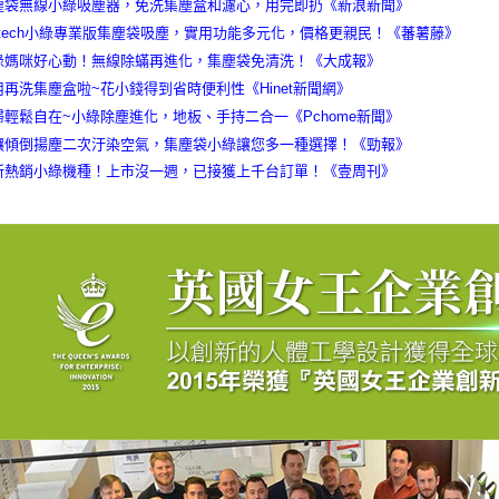
塵袋無線小綠吸塵器，免洗集塵盒和濾心，用完即扔《新浪新聞》
tech小綠專業版集塵袋吸塵，實用功能多元化，價格更親民！《蕃薯藤》
碌媽咪好心動！無線除蟎再進化，集塵袋免清洗！《大成報》
用再洗集塵盒啦~花小錢得到省時便利性《Hinet新聞網》
掃輕鬆自在~小綠除塵進化，地板、手持二合一《Pchome新聞》
讓傾倒揚塵二次汙染空氣，集塵袋小綠讓您多一種選擇！《勁報》
新熱銷小綠機種！上市沒一週，已接獲上千台訂單！《壹周刊》