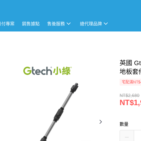
月付專案
銷售據點
售後服務
總代理品牌
英國 Gt
地板套
宅配滿NT$
NT$2,680
NT$1,
數量