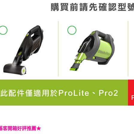
【注意事
１．透過由
交易，需
求債權轉
２．關於
https://aft
３．未成
「AFTE
任。
４．使用「
即時審查
結果請求
５．嚴禁
形，恩沛
動。
落客開箱好評推薦★