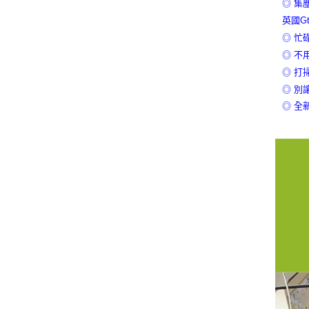
◎ 集
英國G
◎ 忙
◎ 不
◎ 打
◎ 別
◎ 全