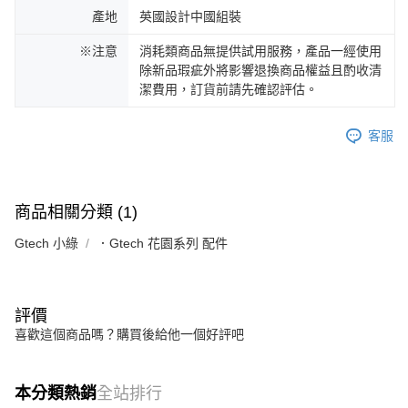
產地
英國設計中國組裝
※注意
消耗類商品無提供試用服務，產品一經使用
除新品瑕疵外將影響退換商品權益且酌收清
潔費用，訂貨前請先確認評估。
客服
商品相關分類 (1)
Gtech 小綠
．Gtech 花園系列 配件
評價
喜歡這個商品嗎？購買後給他一個好評吧
本分類熱銷
全站排行