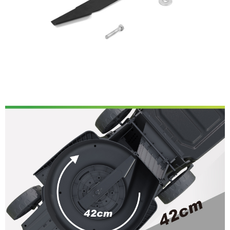
每筆NT$200
３．收到繳費通知簡訊後14天內，點擊此簡訊中的連結，可透過四大超商／
ATM／網路銀行／等多元方式進行付款，方視為交易完成。
※ 請注意：結帳手續完成當下不需立刻繳費，但若您需要取消訂單，請聯絡
購買商品的店家。未經商家同意取消之訂單仍視為有效，需透過AFTEE先享
後付繳納相關費用。
※ 交易是否成功請以「AFTEE先享後付 」之結帳頁面顯示為準，若有關於
是否繳費成功／繳費後需取消欲退款等相關疑問，請聯繫「AFTEE先享後付
客戶支援中心」
https://netprotections.freshdesk.com/support/home
【注意事項】
１．透過由恩沛科技股份有限公司提供之「AFTEE先享後付」服務完成之交
易，需依本服務之必要範圍內提供個人資料，並將交易相關給付款項請求債
權轉讓予恩沛科技股份有限公司。
２．關於個人資料處理事宜，請瀏覽以下網址：
https://aftee.tw/terms/#terms3
３．未成年的使用者請事先徵得法定代理人或監護人之同意方可使用
「AFTEE先享後付」，若未經同意申辦者引起之損失，本公司不負相關責
任。
４．使用「AFTEE先享後付」時，將依據個別帳號之用戶狀況，依本公司即
時審查核予不同之上限額度；若仍有額度不足之情形，本公司將視審查結果
請求用戶進行身份認證。
５．嚴禁一人註冊多個帳號或使用他人資訊註冊。若發現惡意使用之情形，
恩沛科技股份有限公司將有權停止該用戶之使用額度並採取法律行動。