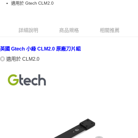
適用於 Gtech CLM2.0
華南商業銀行
彰化商業銀行
合作金庫商業銀行
第一商業銀行
LINE Pay
上海商業儲蓄銀行
台北富邦商業銀行
華南商業銀行
彰化商業銀行
國泰世華商業銀行
兆豐國際商業銀行
Apple Pay
上海商業儲蓄銀行
台北富邦商業銀行
臺灣中小企業銀行
台中商業銀行
國泰世華商業銀行
兆豐國際商業銀行
詳細說明
商品規格
相關推薦
匯豐（台灣）商業銀行
華泰商業銀行
悠遊付
臺灣中小企業銀行
台中商業銀行
聯邦商業銀行
遠東國際商業銀行
匯豐（台灣）商業銀行
華泰商業銀行
Google Pay
元大商業銀行
永豐商業銀行
聯邦商業銀行
遠東國際商業銀行
英國 Gtech 小綠 CLM2.0 原廠刀片組
玉山商業銀行
星展（台灣）商業銀行
元大商業銀行
永豐商業銀行
全盈+PAY
台新國際商業銀行
中國信託商業銀行
◎ 適用於 CLM2.0
玉山商業銀行
星展（台灣）商業銀行
台灣樂天信用卡公司
台新國際商業銀行
中國信託商業銀行
AFTEE先享後付
台灣樂天信用卡公司
相關說明
【關於「AFTEE先享後付」】
ATM付款
AFTEE先享後付是「在收到商品之後才付款」的支付方式。 讓您購物簡單
便利好安心！
１．簡單：不需註冊會員、不需綁卡、不需儲值。
運送方式
２．便利：只要手機號碼，簡訊認證，即可結帳。
３．安心：先確認商品／服務後，再付款。
宅配
每筆NT$100，滿NT$490(含以上)免運費
【「AFTEE先享後付」結帳流程】
１．於結帳方式選擇「AFTEE先享後付」後，將跳轉至「AFTEE先享後付」
黑貓
結帳頁面，進行簡訊認證並確認金額後，即可完成結帳。
２．訂單成立數日內，您將收到繳費通知簡訊。