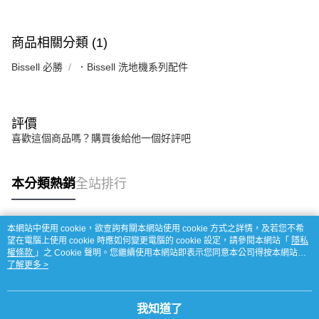
商品相關分類 (1)
Bissell 必勝
．Bissell 洗地機系列配件
評價
喜歡這個商品嗎？購買後給他一個好評吧
本分類熱銷
全站排行
本網站中使用 cookie，欲查詢有關本網站使用 cookie 方式之詳情，及若您不希
熱門標籤
望在電腦上使用 cookie 時應如何變更電腦的 cookie 設定，請參閱本網站「
隱私
權條款
」之 Cookie 聲明。您繼續使用本網站即表示您同意本公司得按本網站使
用條款之 Cookie 聲明使用 cookie。
了解更多 >
我知道了