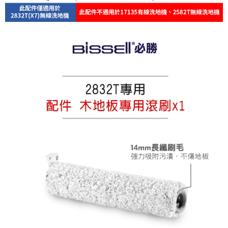
黑貓
結帳頁面，進行簡訊認證並確認金額後，即可完成結帳。
２．訂單成立數日內，您將收到繳費通知簡訊。
每筆NT$200
３．收到繳費通知簡訊後14天內，點擊此簡訊中的連結，可透過四大超商／
ATM／網路銀行／等多元方式進行付款，方視為交易完成。
※ 請注意：結帳手續完成當下不需立刻繳費，但若您需要取消訂單，請聯絡
購買商品的店家。未經商家同意取消之訂單仍視為有效，需透過AFTEE先享
後付繳納相關費用。
※ 交易是否成功請以「AFTEE先享後付 」之結帳頁面顯示為準，若有關於
是否繳費成功／繳費後需取消欲退款等相關疑問，請聯繫「AFTEE先享後付
客戶支援中心」
https://netprotections.freshdesk.com/support/home
【注意事項】
１．透過由恩沛科技股份有限公司提供之「AFTEE先享後付」服務完成之交
易，需依本服務之必要範圍內提供個人資料，並將交易相關給付款項請求債
權轉讓予恩沛科技股份有限公司。
２．關於個人資料處理事宜，請瀏覽以下網址：
https://aftee.tw/terms/#terms3
３．未成年的使用者請事先徵得法定代理人或監護人之同意方可使用
「AFTEE先享後付」，若未經同意申辦者引起之損失，本公司不負相關責
任。
４．使用「AFTEE先享後付」時，將依據個別帳號之用戶狀況，依本公司即
時審查核予不同之上限額度；若仍有額度不足之情形，本公司將視審查結果
請求用戶進行身份認證。
５．嚴禁一人註冊多個帳號或使用他人資訊註冊。若發現惡意使用之情形，
恩沛科技股份有限公司將有權停止該用戶之使用額度並採取法律行動。