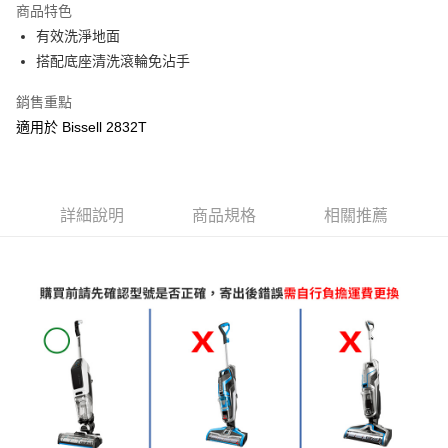
商品特色
6 期 0 利率 每期
NT$131
21家銀行
合作金庫商業銀行
第一商業銀行
有效洗淨地面
華南商業銀行
彰化商業銀行
合作金庫商業銀行
第一商業銀行
LINE Pay
搭配底座清洗滾輪免沾手
上海商業儲蓄銀行
台北富邦商業銀行
華南商業銀行
彰化商業銀行
國泰世華商業銀行
兆豐國際商業銀行
Apple Pay
上海商業儲蓄銀行
台北富邦商業銀行
銷售重點
臺灣中小企業銀行
台中商業銀行
國泰世華商業銀行
兆豐國際商業銀行
適用於 Bissell 2832T
匯豐（台灣）商業銀行
華泰商業銀行
悠遊付
臺灣中小企業銀行
台中商業銀行
聯邦商業銀行
遠東國際商業銀行
匯豐（台灣）商業銀行
華泰商業銀行
Google Pay
元大商業銀行
永豐商業銀行
聯邦商業銀行
遠東國際商業銀行
玉山商業銀行
星展（台灣）商業銀行
元大商業銀行
永豐商業銀行
全盈+PAY
台新國際商業銀行
中國信託商業銀行
詳細說明
商品規格
相關推薦
玉山商業銀行
星展（台灣）商業銀行
台灣樂天信用卡公司
台新國際商業銀行
中國信託商業銀行
AFTEE先享後付
台灣樂天信用卡公司
相關說明
【關於「AFTEE先享後付」】
ATM付款
AFTEE先享後付是「在收到商品之後才付款」的支付方式。 讓您購物簡單
便利好安心！
１．簡單：不需註冊會員、不需綁卡、不需儲值。
運送方式
２．便利：只要手機號碼，簡訊認證，即可結帳。
３．安心：先確認商品／服務後，再付款。
宅配
每筆NT$100，滿NT$490(含以上)免運費
【「AFTEE先享後付」結帳流程】
１．於結帳方式選擇「AFTEE先享後付」後，將跳轉至「AFTEE先享後付」