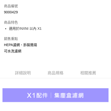
6 期 0 利率 每期
NT$66
21家銀行
合作金庫商業銀行
第一商業銀行
商品編號
華南商業銀行
彰化商業銀行
合作金庫商業銀行
第一商業銀行
9000429
LINE Pay
上海商業儲蓄銀行
台北富邦商業銀行
華南商業銀行
彰化商業銀行
國泰世華商業銀行
兆豐國際商業銀行
Apple Pay
上海商業儲蓄銀行
台北富邦商業銀行
商品特色
臺灣中小企業銀行
台中商業銀行
國泰世華商業銀行
兆豐國際商業銀行
適用於INXNI 以內 X1
匯豐（台灣）商業銀行
華泰商業銀行
悠遊付
臺灣中小企業銀行
台中商業銀行
聯邦商業銀行
遠東國際商業銀行
匯豐（台灣）商業銀行
華泰商業銀行
銷售重點
Google Pay
元大商業銀行
永豐商業銀行
聯邦商業銀行
遠東國際商業銀行
HEPA濾網、拆裝簡易
玉山商業銀行
星展（台灣）商業銀行
元大商業銀行
永豐商業銀行
全盈+PAY
台新國際商業銀行
中國信託商業銀行
可水洗濾網
玉山商業銀行
星展（台灣）商業銀行
台灣樂天信用卡公司
台新國際商業銀行
中國信託商業銀行
AFTEE先享後付
台灣樂天信用卡公司
相關說明
【關於「AFTEE先享後付」】
詳細說明
商品規格
相關推薦
ATM付款
AFTEE先享後付是「在收到商品之後才付款」的支付方式。 讓您購物簡單
便利好安心！
１．簡單：不需註冊會員、不需綁卡、不需儲值。
運送方式
２．便利：只要手機號碼，簡訊認證，即可結帳。
３．安心：先確認商品／服務後，再付款。
宅配
每筆NT$100，滿NT$490(含以上)免運費
【「AFTEE先享後付」結帳流程】
１．於結帳方式選擇「AFTEE先享後付」後，將跳轉至「AFTEE先享後付」
黑貓
結帳頁面，進行簡訊認證並確認金額後，即可完成結帳。