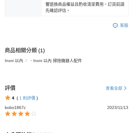
響退換商品權益且酌收清潔費用，訂貨前請
先確認評估。
客服
商品相關分類 (1)
Inxni 以內
．Inxni 以內 掃拖機器人配件
評價
查看全部
4
(
1
則評價
)
bobo1867c
2023/11/13