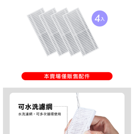
２．訂單成立數日內，您將收到繳費通知簡訊。
每筆NT$200
３．收到繳費通知簡訊後14天內，點擊此簡訊中的連結，可透過四大超商／
ATM／網路銀行／等多元方式進行付款，方視為交易完成。
※ 請注意：結帳手續完成當下不需立刻繳費，但若您需要取消訂單，請聯絡
購買商品的店家。未經商家同意取消之訂單仍視為有效，需透過AFTEE先享
後付繳納相關費用。
※ 交易是否成功請以「AFTEE先享後付 」之結帳頁面顯示為準，若有關於
是否繳費成功／繳費後需取消欲退款等相關疑問，請聯繫「AFTEE先享後付
客戶支援中心」
https://netprotections.freshdesk.com/support/home
【注意事項】
１．透過由恩沛科技股份有限公司提供之「AFTEE先享後付」服務完成之交
易，需依本服務之必要範圍內提供個人資料，並將交易相關給付款項請求債
權轉讓予恩沛科技股份有限公司。
２．關於個人資料處理事宜，請瀏覽以下網址：
https://aftee.tw/terms/#terms3
３．未成年的使用者請事先徵得法定代理人或監護人之同意方可使用
「AFTEE先享後付」，若未經同意申辦者引起之損失，本公司不負相關責
任。
４．使用「AFTEE先享後付」時，將依據個別帳號之用戶狀況，依本公司即
時審查核予不同之上限額度；若仍有額度不足之情形，本公司將視審查結果
請求用戶進行身份認證。
５．嚴禁一人註冊多個帳號或使用他人資訊註冊。若發現惡意使用之情形，
恩沛科技股份有限公司將有權停止該用戶之使用額度並採取法律行動。