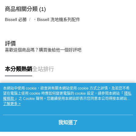
商品相關分類 (1)
Bissell 必勝
．Bissell 洗地機系列配件
評價
喜歡這個商品嗎？購買後給他一個好評吧
本分類熱銷
全站排行
本網站中使用 cookie，欲查詢有關本網站使用 cookie 方式之詳情，及若您不希
熱門標籤
望在電腦上使用 cookie 時應如何變更電腦的 cookie 設定，請參閱本網站「
隱私
權條款
」之 Cookie 聲明。您繼續使用本網站即表示您同意本公司得按本網站使
用條款之 Cookie 聲明使用 cookie。
了解更多 >
我知道了