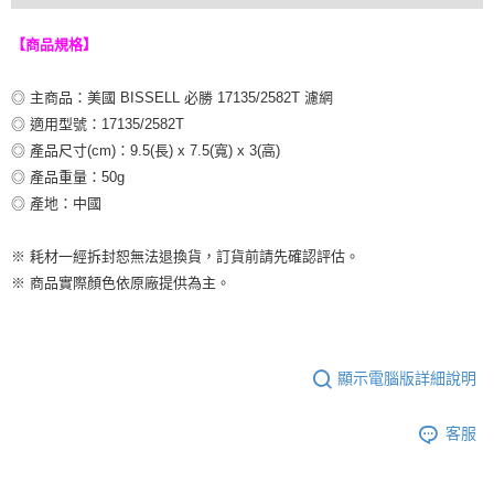
【商品規格】
◎ 主商品：美國 BISSELL 必勝 17135/2582T 濾網
◎ 適用型號：17135/2582T
◎ 產品尺寸(cm)：9.5(長) x 7.5(寬) x 3(高)
◎ 產品重量：50g
◎ 產地：中國
※ 耗材一經拆封恕無法退換貨，訂貨前請先確認評估。
※ 商品實際顏色依原廠提供為主。
顯示電腦版詳細說明
客服