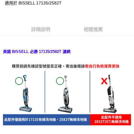
適用於 BISSELL 17135/2582T
華南商業銀行
彰化商業銀行
合作金庫商業銀行
第一商業銀行
LINE Pay
上海商業儲蓄銀行
台北富邦商業銀行
華南商業銀行
彰化商業銀行
國泰世華商業銀行
兆豐國際商業銀行
Apple Pay
上海商業儲蓄銀行
台北富邦商業銀行
臺灣中小企業銀行
台中商業銀行
國泰世華商業銀行
兆豐國際商業銀行
詳細說明
相關推薦
匯豐（台灣）商業銀行
華泰商業銀行
悠遊付
臺灣中小企業銀行
台中商業銀行
聯邦商業銀行
遠東國際商業銀行
匯豐（台灣）商業銀行
華泰商業銀行
Google Pay
元大商業銀行
永豐商業銀行
聯邦商業銀行
遠東國際商業銀行
玉山商業銀行
星展（台灣）商業銀行
元大商業銀行
永豐商業銀行
美國 BISSELL 必勝 17135
/2582T
濾網
全盈+PAY
台新國際商業銀行
中國信託商業銀行
玉山商業銀行
星展（台灣）商業銀行
台灣樂天信用卡公司
台新國際商業銀行
中國信託商業銀行
AFTEE先享後付
台灣樂天信用卡公司
相關說明
【關於「AFTEE先享後付」】
ATM付款
AFTEE先享後付是「在收到商品之後才付款」的支付方式。 讓您購物簡單
便利好安心！
１．簡單：不需註冊會員、不需綁卡、不需儲值。
運送方式
２．便利：只要手機號碼，簡訊認證，即可結帳。
３．安心：先確認商品／服務後，再付款。
宅配
每筆NT$100，滿NT$490(含以上)免運費
【「AFTEE先享後付」結帳流程】
１．於結帳方式選擇「AFTEE先享後付」後，將跳轉至「AFTEE先享後付」
黑貓
結帳頁面，進行簡訊認證並確認金額後，即可完成結帳。
２．訂單成立數日內，您將收到繳費通知簡訊。