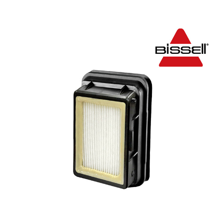
每筆NT$200
３．收到繳費通知簡訊後14天內，點擊此簡訊中的連結，可透過四大超商／
ATM／網路銀行／等多元方式進行付款，方視為交易完成。
※ 請注意：結帳手續完成當下不需立刻繳費，但若您需要取消訂單，請聯絡
購買商品的店家。未經商家同意取消之訂單仍視為有效，需透過AFTEE先享
後付繳納相關費用。
※ 交易是否成功請以「AFTEE先享後付 」之結帳頁面顯示為準，若有關於
是否繳費成功／繳費後需取消欲退款等相關疑問，請聯繫「AFTEE先享後付
客戶支援中心」
https://netprotections.freshdesk.com/support/home
【注意事項】
１．透過由恩沛科技股份有限公司提供之「AFTEE先享後付」服務完成之交
易，需依本服務之必要範圍內提供個人資料，並將交易相關給付款項請求債
權轉讓予恩沛科技股份有限公司。
２．關於個人資料處理事宜，請瀏覽以下網址：
https://aftee.tw/terms/#terms3
３．未成年的使用者請事先徵得法定代理人或監護人之同意方可使用
「AFTEE先享後付」，若未經同意申辦者引起之損失，本公司不負相關責
任。
４．使用「AFTEE先享後付」時，將依據個別帳號之用戶狀況，依本公司即
時審查核予不同之上限額度；若仍有額度不足之情形，本公司將視審查結果
請求用戶進行身份認證。
５．嚴禁一人註冊多個帳號或使用他人資訊註冊。若發現惡意使用之情形，
恩沛科技股份有限公司將有權停止該用戶之使用額度並採取法律行動。