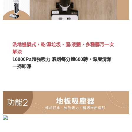
洗地機模式，乾/濕垃圾、固/液體，多種髒污一次
解決
16000Pa超強吸力 滾刷每分鐘600轉，深層清潔
一掃即淨