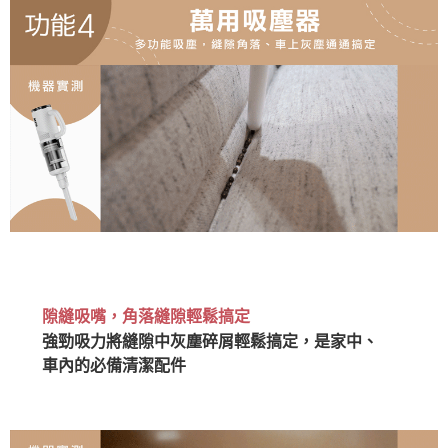
隙縫吸嘴，角落縫隙輕鬆搞定
強勁吸力將縫隙中灰塵碎屑輕鬆搞定，是家中、
車內的必備清潔配件