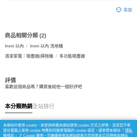
客服
商品相關分類 (2)
Inxni 以內
Inxni 以內 洗地機
清潔家電｜吸塵器|掃拖機
多功能吸塵器
評價
喜歡這個商品嗎？購買後給他一個好評吧
本分類熱銷
全站排行
本網站中使用 cookie，欲查詢有關本網站使用 cookie 方式之詳情，及若您不希
熱門標籤
望在電腦上使用 cookie 時應如何變更電腦的 cookie 設定，請參閱本網站「
隱私
權條款
」之 Cookie 聲明。您繼續使用本網站即表示您同意本公司得按本網站使