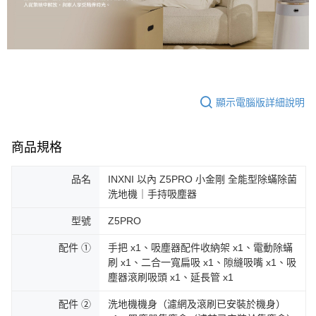
顯示電腦版詳細說明
商品規格
品名
INXNI 以內 Z5PRO 小金剛 全能型除蟎除菌
洗地機｜手持吸塵器
型號
Z5PRO
配件 ①
手把 x1、吸塵器配件收納架 x1、電動除蟎
刷 x1、二合一寬扁吸 x1、隙縫吸嘴 x1、吸
塵器滾刷吸頭 x1、延長管 x1
配件 ②
洗地機機身（濾網及滾刷已安裝於機身）