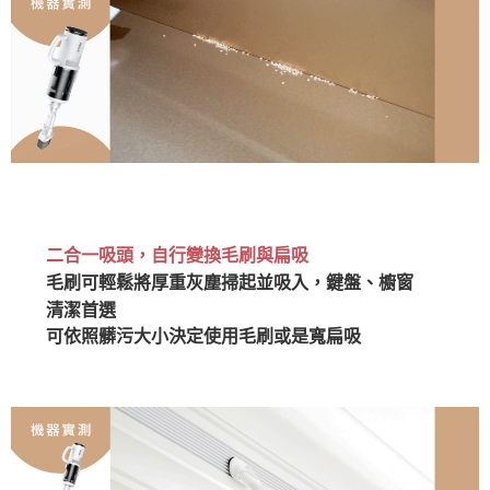
二合一吸頭，自行變換毛刷與扁吸
毛刷可輕鬆將厚重灰塵掃起並吸入，鍵盤、櫥窗
清潔首選
可依照髒污大小決定使用毛刷或是寬扁吸