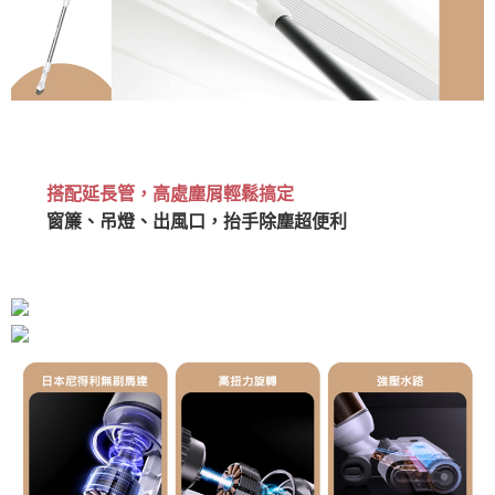
搭配延長管，高處塵屑輕鬆搞定
窗簾、吊燈、出風口，抬手除塵超便利