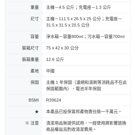
重量
主機－4.5 公斤；充電座－1.3 公斤
尺寸
主機－111.5ｘ26.5ｘ25 公分；充電座－
31.5ｘ31.5ｘ20.5 公分
容量
淨水箱－容量800ml；污水箱－容量700ml
裝箱尺寸
75ｘ42ｘ30 公分
裝箱重量
12.6 公斤
產地
中國
保固
主機 1 年保固（濾網和滾刷等消耗品不在此
保固範圍內）、電池半年保固
BSMI
R39624
★
本產品已投保富邦產物責任險一千萬元。
※ 注意
清潔用品無提供試用，一經使用將影響退換
商品權益且酌收清潔費用。