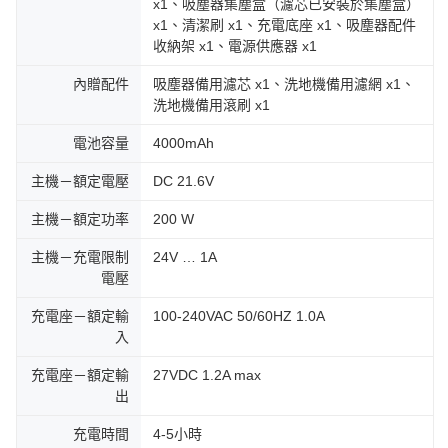
x1、吸塵器集塵盒（濾芯已安裝於集塵盒）
x1、清潔刷 x1、充電底座 x1、吸塵器配件
收納架 x1、電源供應器 x1
內贈配件
吸塵器備用濾芯 x1、洗地機備用濾網 x1、
洗地機備用滾刷 x1
電池容量
4000mAh
主機－額定電壓
DC 21.6V
主機－額定功率
200 W
主機－充電限制
24V … 1A
電壓
充電座－額定輸
100-240VAC 50/60HZ 1.0A
入
充電座－額定輸
27VDC 1.2A max
出
充電時間
4-5小時