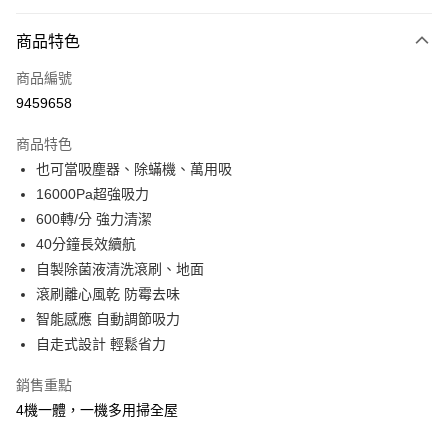
信用卡分期付款
3 期 0 利率 每期
NT$2,663
21家銀行
商品特色
6 期 0 利率 每期
NT$1,331
21家銀行
合作金庫商業銀行
第一商業銀行
商品編號
華南商業銀行
彰化商業銀行
合作金庫商業銀行
第一商業銀行
9459658
LINE Pay
上海商業儲蓄銀行
台北富邦商業銀行
華南商業銀行
彰化商業銀行
國泰世華商業銀行
兆豐國際商業銀行
Apple Pay
上海商業儲蓄銀行
台北富邦商業銀行
商品特色
臺灣中小企業銀行
台中商業銀行
國泰世華商業銀行
兆豐國際商業銀行
也可當吸塵器、除蟎機、萬用吸
匯豐（台灣）商業銀行
華泰商業銀行
悠遊付
臺灣中小企業銀行
台中商業銀行
16000Pa超強吸力
聯邦商業銀行
遠東國際商業銀行
匯豐（台灣）商業銀行
華泰商業銀行
Google Pay
元大商業銀行
永豐商業銀行
600轉/分 強力清潔
聯邦商業銀行
遠東國際商業銀行
玉山商業銀行
星展（台灣）商業銀行
40分鐘長效續航
元大商業銀行
永豐商業銀行
全盈+PAY
台新國際商業銀行
中國信託商業銀行
玉山商業銀行
星展（台灣）商業銀行
自製除菌液清洗滾刷、地面
台灣樂天信用卡公司
台新國際商業銀行
中國信託商業銀行
AFTEE先享後付
滾刷離心風乾 防霉去味
台灣樂天信用卡公司
相關說明
智能感應 自動調節吸力
【關於「AFTEE先享後付」】
自走式設計 輕鬆省力
ATM付款
AFTEE先享後付是「在收到商品之後才付款」的支付方式。 讓您購物簡單
便利好安心！
銷售重點
１．簡單：不需註冊會員、不需綁卡、不需儲值。
運送方式
２．便利：只要手機號碼，簡訊認證，即可結帳。
4機一體，一機多用掃全屋
３．安心：先確認商品／服務後，再付款。
宅配